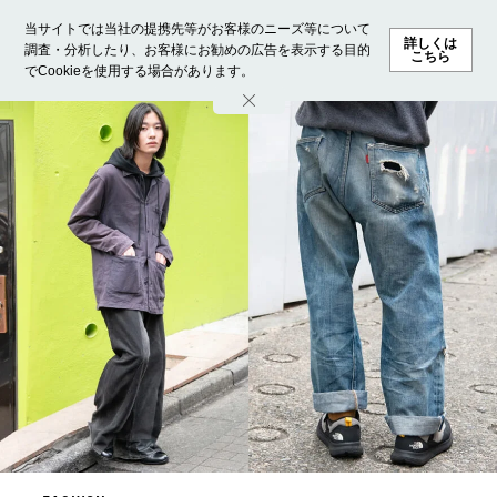
当サイトでは当社の提携先等がお客様のニーズ等について
詳しくは
調査・分析したり、お客様にお勧めの広告を表示する目的
こちら
でCookieを使用する場合があります。
ホーム
モデル募集
ランキング
ファッション
ビューテ