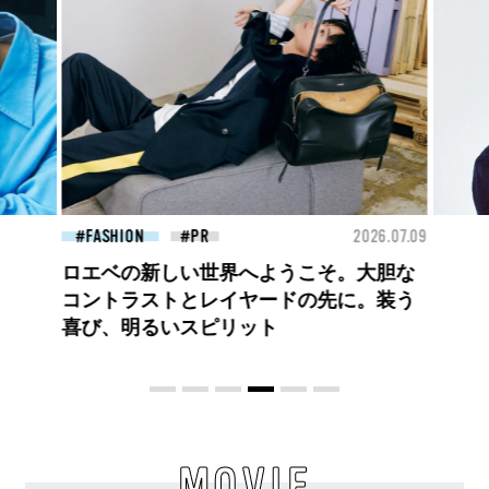
26.07.09
FASHION
2026.07.09
FAS
【PRADA × NI-KI(ENHYPEN)】時をかけ
る、ニューモード
MOVIE