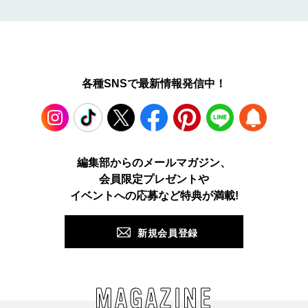
各種SNSで最新情報発信中！
Instagram
TikTok
X
Facebook
Pinterest
LINE
WEB
編集部からのメールマガジン、
会員限定プレゼントや
PUSH
イベントへの応募など特典が満載!
新規会員登録
MAGAZINE