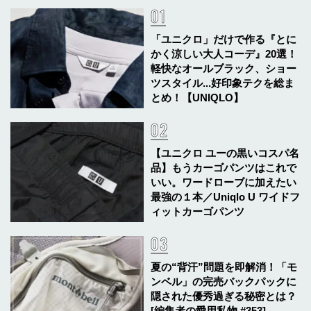
「ユニクロ」だけで作る『とに
かく涼しい大人コーデ』20選！
軽快なオールブラック、ショー
ツスタイル...好印象テクを総ま
とめ！【UNIQLO】
【ユニクロ ユーの黒いコスパ名
品】もうカーゴパンツはこれで
いい。ワードローブに加えたい
最強の１本／Uniqlo U ワイドフ
ィットカーゴパンツ
夏の“背汗”問題を即解消！「モ
ンベル」の完売バックパックに
隠された優秀過ぎる秘密とは？
[編集者の愛用私物 #353]