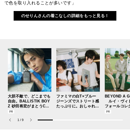
で色を取り入れることが多いです」
のせりんさんの着こなしの詳細をもっと見る！
大胆不敵で、どこまでも
ファミマの白T×ブルー
BEYOND A 
自由。BALLISTIK BOY
ジーンズでストリート感
ルイ・ヴィ
Z 砂田将宏がまとうCOA
たっぷりに。おしゃれな
フォールコレ
CHの新作フレグランス
人が集う「ソウル」のシ
描くプレッピ
「コーチ ピュア プラチ
ョップ、コミュニティス
1
/
9
ナム パルファム」
ナップ！