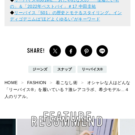
の」＆「2022年ベストバイ」＃17 中田圭祐
◆
リーバイス「501」の歴史とモテるスタイリング。イン
ディゴデニムは“ほどよくゆるい”がキーワード
ジーンズ
スナップ
リーバイス®
HOME
FASHION
着こなし術
オシャレな人はどんな
「リーバイス®︎」を履いている？激レアコラボ、希少モデル...４
人のリアル。
FEATURE
RECOMMEND