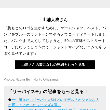
山浦大成さん
「胸もとのロゴを生かすために、ゲームシャツ、ベスト、パ
ンツをブルーのワントーンでそろえてコーディネートしまし
た。パンツまで太くしてしまうと、90’sの直球のストリート
コーデになってしまうので、ジャストサイズなデニムで今っ
ぽく見せています」
山浦さんの着こなしの詳細をもっと見る！
Photos:Naomi Ito Norito Ohazama
「リーバイス®️」の記事をもっと見る！
◆
一生履きたいリーバイス®︎はどのモデル？オシャレな人
が買ってよかったジーンズ４選。
◆
リーバイス®︎501etc... おしゃれな人の「一生着たいも