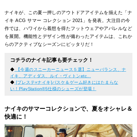
ナイキが、この夏一押しのアウトドアアイテムを揃えた「ナ
イキ ACG サマー コレクション 2021」を発表。大注目の今
作では、ハワイから着想を得たフットウェアやアパレルなど
を展開。機能性とデザイン性が備わったアイテムは、これか
らのアクティブなシーズンにピッタリだ！
コチラのナイキ記事も要チェック！
◆
【今週のスニーカーニュース５選】ニューバランス、ナ
イキ、アディダス、ルイ・ヴィトンetc...
◆
[プレステ×ナイキ]バスケ＆ゲーム好きにはたまらな
い！PlayStation®5仕様のシューズが登場！
ナイキのサマーコレクションで、夏をオシャレ＆
快適に！