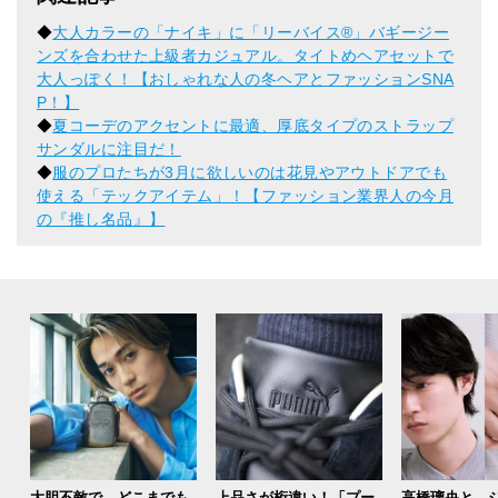
◆
大人カラーの「ナイキ」に「リーバイス®」バギージー
ンズを合わせた上級者カジュアル。タイトめヘアセットで
大人っぽく！【おしゃれな人の冬ヘアとファッションSNA
P！】
◆
夏コーデのアクセントに最適、厚底タイプのストラップ
サンダルに注目だ！
◆
服のプロたちが3月に欲しいのは花見やアウトドアでも
使える「テックアイテム」！【ファッション業界人の今月
の『推し名品』】
大胆不敵で、どこまでも
上品さが桁違い！「プー
高橋璃央と、