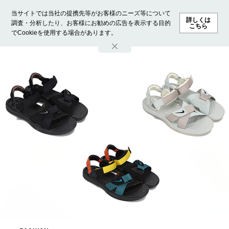
当サイトでは当社の提携先等がお客様のニーズ等について
詳しくは
調査・分析したり、お客様にお勧めの広告を表示する目的
こちら
でCookieを使用する場合があります。
ホーム
モデル募集
ランキング
ファッション
ビューテ