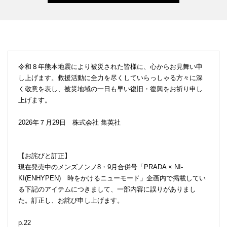
令和８年熊本地震により被災された皆様に、心からお見舞い申
し上げます。救援活動に全力を尽くしていらっしゃる方々に深
く敬意を表し、被災地域の一日も早い復旧・復興をお祈り申し
上げます。
2026年７月29日 株式会社 集英社
【お詫びと訂正】
現在発売中のメンズノンノ8・9月合併号「PRADA × NI-
KI(ENHYPEN) 時をかけるニューモード」企画内で掲載してい
る下記のアイテムにつきまして、一部内容に誤りがありまし
た。訂正し、お詫び申し上げます。
p.22