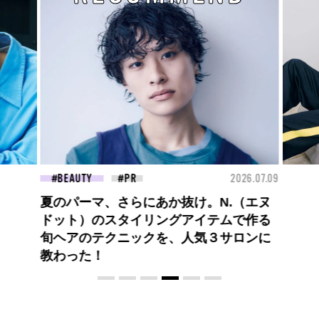
2026.07.09
FASHION
2026.0
抜け。N.（エヌ
ロエベの新しい世界へようこそ。大胆
アイテムで作る
コントラストとレイヤードの先に。装
人気３サロンに
喜び、明るいスピリット