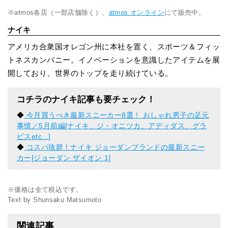
※atmos各店（一部店舗除く）、
atmos オンライン
にて販売中。
ナイキ
アメリカ合衆国オレゴン州に本社を置く、スポーツ＆フィッ
トネスカンパニー。イノベーションを意識したアイテムを展
開しており、世界のトップを走り続けている。
コチラのナイキ記事も要チェック！
◆
今月買うべき最新スニーカー8選！ おしゃれ男子の足元
事情／5月前編[ナイキ、ジ・オニツカ、アディダス、グラ
ビスetc...]
◆
コスパ抜群！ナイキ ジョーダンブランドの最新スニー
カー[ジョーダン ザイオン 1]
※価格は全て税込です。
Text by Shunsaku Matsumoto
関連記事