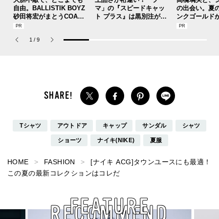
自由。BALLISTIK BOYZ
マ」の『スピードキャッ
の出会い。夏
砂田将宏がまとうCOACH
ト プラス』は黒別注が狙
ンクゴールド
の新作フレグランス「コ
い目！【人気ショップ＆
SUMMER PIN
ーチ ピュア プラチナム
ブランドスタッフの夏の
Jouete! Vol.1
1
/
9
パルファム」
毎日更新スニーカースナ
ップ／DAY7】
Tシャツ
アウトドア
キャップ
サンダル
シャツ
ショーツ
ナイキ(NIKE)
夏服
HOME
FASHION
[ナイキ ACG]タウンユースにも最適！
この夏の最新コレクションはコレだ
FEATURE
RECOMMEND