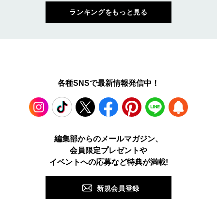
ランキングをもっと見る
各種SNSで最新情報発信中！
Instagram
TikTok
X
Facebook
Pinterest
LINE
WEB
編集部からのメールマガジン、
会員限定プレゼントや
PUSH
イベントへの応募など特典が満載!
新規会員登録