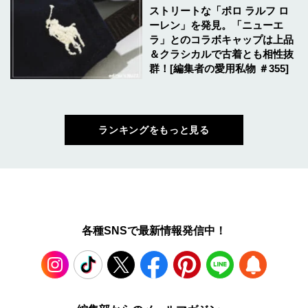
ストリートな「ポロ ラルフ ロ
ーレン」を発見。「ニューエ
ラ」とのコラボキャップは上品
＆クラシカルで古着とも相性抜
群！[編集者の愛用私物 ＃355]
ランキングをもっと見る
各種SNSで最新情報発信中！
Instagram
TikTok
X
Facebook
Pinterest
LINE
WEB