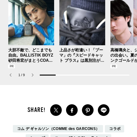
大胆不敵で、どこまでも
上品さが桁違い！「プー
高橋璃央と、
自由。BALLISTIK BOYZ
マ」の『スピードキャッ
の出会い。夏
砂田将宏がまとうCOACH
ト プラス』は黒別注が狙
ンクゴールド
の新作フレグランス「コ
い目！【人気ショップ＆
SUMMER PIN
ーチ ピュア プラチナム
ブランドスタッフの夏の
Jouete! Vol.1
1
/
9
パルファム」
毎日更新スニーカースナ
ップ／DAY7】
コム デ ギャルソン（COMME des GARCONS）
コラボ