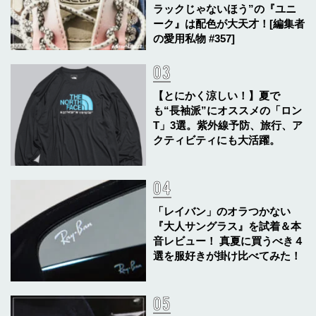
ラックじゃないほう”の『ユニ
ーク』は配色が大天才！[編集者
の愛用私物 #357]
【とにかく涼しい！】夏で
も“長袖派”にオススメの「ロン
T」3選。紫外線予防、旅行、ア
クティビティにも大活躍。
「レイバン」のオラつかない
『大人サングラス』を試着＆本
音レビュー！ 真夏に買うべき４
選を服好きが掛け比べてみた！