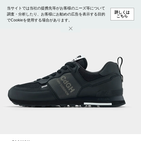
当サイトでは当社の提携先等がお客様のニーズ等について
詳しくは
調査・分析したり、お客様にお勧めの広告を表示する目的
こちら
でCookieを使用する場合があります。
ホーム
モデル募集
ランキング
ファッション
ビューテ