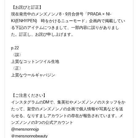
【お詫びと訂正】
現在発売中のメンズノンノ8・9月合併号「PRADA × NI-
KI(ENHYPEN) 時をかけるニューモード」企画内で掲載してい
る下記のアイテムにつきまして、一部内容に誤りがありまし
た。訂正し、お詫び申し上げます。
p.22
〈誤〉
上質なコットンツイル生地
〈正〉
上質なウールギャバジン
【ご注意ください】
インスタグラムのDMで、集英社やメンズノンノのスタッフをか
たって、架空のメンズノンノの企画で個人情報や写真などを送
らせる、なりすましアカウントの存在が報告されています。メ
ンズノンノの3つの公式アカウント
@mensnonnojp
＠mensnonnobeauty