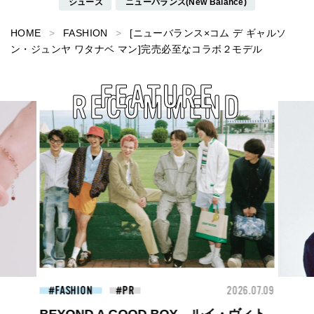
シューズ
ニューバランス(New Balance)
HOME
FASHION
[ニューバランス×コム デ ギャルソ
ン・ジュンヤ ワタナベ マン]完売必至なコラボ２モデル
FEATURE
RECOMMEND
26.07.09
FASHION
2026.07.09
BEA