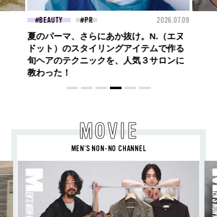
26.07.09
FASHION
2026.07.09
FAS
高橋璃央と、ジュエッテの出会い。夏の
定番、ピンクゴールドが印象的
な“SUMMER PINK”［meets Jouete!
Vol.12］
MOVIE
MEN’S NON-NO CHANNEL