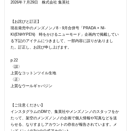
2026年７月29日 株式会社 集英社
【お詫びと訂正】
現在発売中のメンズノンノ8・9月合併号「PRADA × NI-
KI(ENHYPEN) 時をかけるニューモード」企画内で掲載してい
る下記のアイテムにつきまして、一部内容に誤りがありまし
た。訂正し、お詫び申し上げます。
p.22
〈誤〉
上質なコットンツイル生地
〈正〉
上質なウールギャバジン
【ご注意ください】
インスタグラムのDMで、集英社やメンズノンノのスタッフをか
たって、架空のメンズノンノの企画で個人情報や写真などを送
らせる、なりすましアカウントの存在が報告されています。メ
ンズノンノの3つの公式アカウント