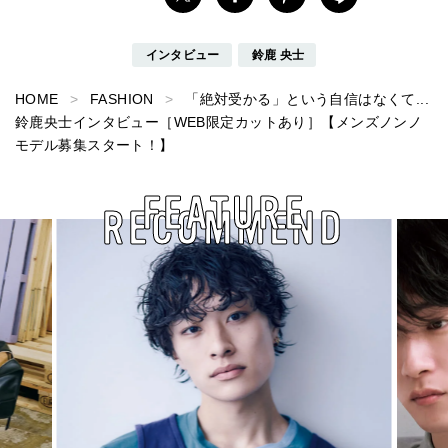
インタビュー
鈴鹿 央士
HOME
FASHION
「絶対受かる」という自信はなくて...
鈴鹿央士インタビュー［WEB限定カットあり］【メンズノンノ
モデル募集スタート！】
FEATURE
RECOMMEND