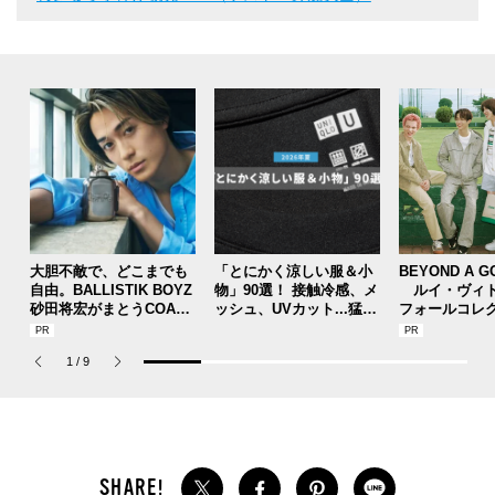
大胆不敵で、どこまでも
「とにかく涼しい服＆小
BEYOND A G
自由。BALLISTIK BOYZ
物」90選！ 接触冷感、メ
ルイ・ヴィト
砂田将宏がまとうCOACH
ッシュ、UVカット...猛暑
フォールコレ
の新作フレグランス「コ
を快適に乗り切る“おしゃ
描くプレッピ
ーチ ピュア プラチナム
れアイテム”をレビューと
1
/
9
パルファム」
共に総まとめ。