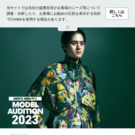
当サイトでは当社の提携先等がお客様のニーズ等について
詳しくは
調査・分析したり、お客様にお勧めの広告を表示する目的
こちら
でCookieを使用する場合があります。
ホーム
モデル募集
ランキング
ファッション
ビューテ