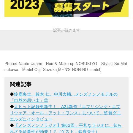
Photos:Naoto Usami Hair & Make-up:NOBUKIYO Stylist:So Mat
sukawa Model:Ouji Suzuka[MEN’S NON-NO model]
関連記事
◆
鈴鹿央士、鈴木 仁、中川大輔...メンズノンノモデルの
「自然の思い出」②
◆
大ヒット記録更新中！ A24新作『エブリシング・エブ
リウェア・オール・アット・ワンス』について、監督ダニ
エルズにインタビュー
◆
【メンズノンノラジオ】第62回：平和なラジオに、知ら
れざる珍事件が勃発！？（ゲスト：鈴鹿央士）