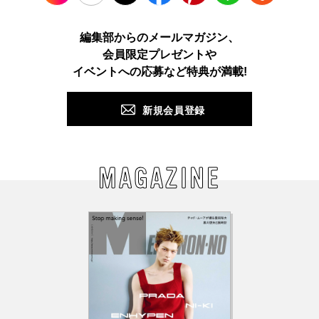
Instagram
TikTok
X
Facebook
Pinterest
LINE
WEB
編集部からのメールマガジン、
会員限定プレゼントや
PUSH
イベントへの応募など特典が満載!
新規会員登録
MAGAZINE