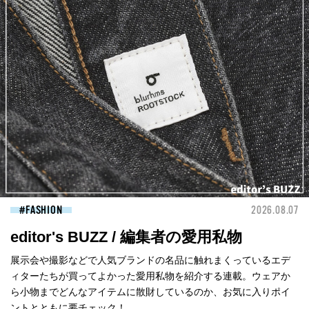
FASHION
2026.08.07
editor's BUZZ / 編集者の愛用私物
展示会や撮影などで人気ブランドの名品に触れまくっているエデ
ィターたちが買ってよかった愛用私物を紹介する連載。ウェアか
ら小物までどんなアイテムに散財しているのか、お気に入りポイ
ントとともに要チェック！