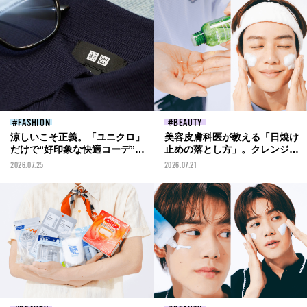
FASHION
BEAUTY
涼しいこそ正義。「ユニクロ」
美容皮膚科医が教える「日焼け
だけで“好印象な快適コーデ”３
止めの落とし方」。クレンジン
選を考えてみた！[UNIQLO ×
グや洗顔料、シートの使い分け
2026.07.25
2026.07.21
そうりりん]
＆肌に負担をかけないコツなど
徹底解説！