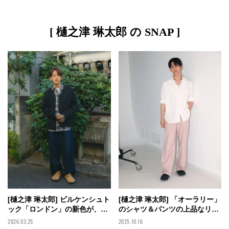
[ 樋之津 琳太郎 の SNAP ]
[樋之津 琳太郎] ビルケンシュト
[樋之津 琳太郎] 「オーラリー」
ック「ロンドン」の新色が、春
のシャツ＆パンツの上品なリラ
のデニムコーデに合う！
ックスコーデを「ビルケンシュ
2026.03.25
2025.10.16
【BIRKENSTOCK×メンズノン
トック」の黒で引き締めて【メ