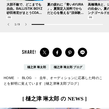
大胆不敵で、どこまでも
夏の疲れに「青いAYURA
高橋璃央と、
自由。BALLISTIK BOYZ
」。夏限定入浴料でから
の出会い。夏
砂田将宏がまとうCOACH
だと心を整える“涼体験”
ンクゴールド
の新作フレグランス「コ
を【ひんやりコスメレビ
SUMMER PIN
ーチ ピュア プラチナム
ュー／アユーラ「メディ
Jouete! Vol.1
1
/
9
パルファム」
テーションバス（香涼み
）α」】
樋之津 琳太郎
樋之津 琳太郎 ブログ
HOME
BLOG
去年、オーディションに応募した時のこ
とを鮮明に覚えています［樋之津琳太郎ブログ］
[ 樋之津 琳太郎 の NEWS ]