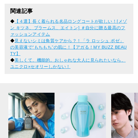
関連記事
◆
【４選】長く着られる名品ロングコートが欲しい！[メゾ
ン キツネ、ブラームス、エイトン] ＃自分に贈る最高のフ
ァッションアイテム
◆
見えないシミは角質ケアから？！「ラ ロッシュ ポゼ」
の美容液で“もちもち”の肌に！【アガる！MY BUZZ BEAU
TY】
◆
美しくて、機能的。おしゃれな大人に見られたいなら、
ユニクロ×セオリーしかない！