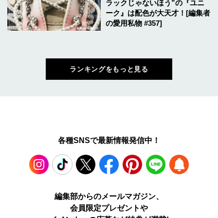
ラックじゃないほう”の『ユニ
ーク』は配色が大天才！[編集者
の愛用私物 #357]
ランキングをもっと見る
各種SNSで最新情報発信中！
Instagram
TikTok
X
Facebook
Pinterest
LINE
WEB
編集部からのメールマガジン、
会員限定プレゼントや
PUSH