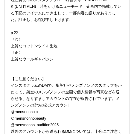
KI(ENHYPEN) 時をかけるニューモード」企画内で掲載してい
る下記のアイテムにつきまして、一部内容に誤りがありまし
た。訂正し、お詫び申し上げます。
p.22
〈誤〉
上質なコットンツイル生地
〈正〉
上質なウールギャバジン
【ご注意ください】
インスタグラムのDMで、集英社やメンズノンノのスタッフをか
たって、架空のメンズノンノの企画で個人情報や写真などを送
らせる、なりすましアカウントの存在が報告されています。メ
ンズノンノの3つの公式アカウント
@mensnonnojp
＠mensnonnobeauty
@mensnonno_audition2025
以外のアカウントから送られるDMについては、十分にご注意く