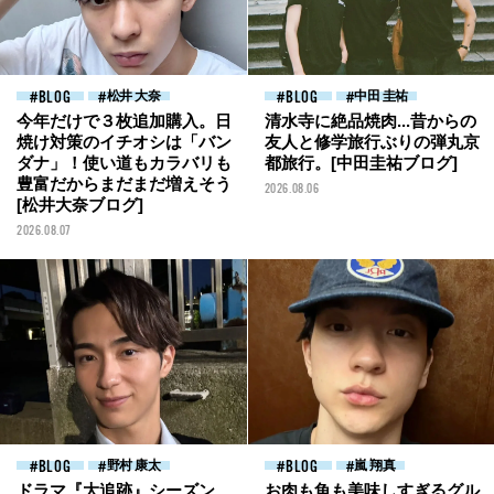
BLOG
松井 大奈
BLOG
中田 圭祐
今年だけで３枚追加購入。日
清水寺に絶品焼肉...昔からの
焼け対策のイチオシは「バン
友人と修学旅行ぶりの弾丸京
ダナ」！使い道もカラバリも
都旅行。[中田圭祐ブログ]
豊富だからまだまだ増えそう
2026.08.06
[松井大奈ブログ]
2026.08.07
BLOG
野村 康太
BLOG
嵐 翔真
ドラマ『大追跡』シーズン
お肉も魚も美味しすぎるグル