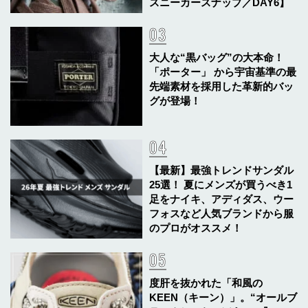
スニーカースナップ／DAY6】
大人な“黒バッグ”の大本命！
「ポーター」 から宇宙基準の最
先端素材を採用した革新的バッ
グが登場！
【最新】最強トレンドサンダル
25選！ 夏にメンズが買うべき1
足をナイキ、アディダス、ウー
フォスなど人気ブランドから服
のプロがオススメ！
度肝を抜かれた「和風の
KEEN（キーン）」。“オールブ