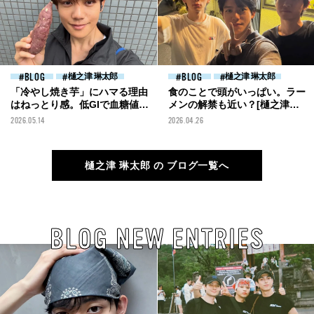
BLOG
樋之津 琳太郎
BLOG
樋之津 琳太郎
「冷やし焼き芋」にハマる理由
食のことで頭がいっぱい。ラー
はねっとり感。低GIで血糖値の
メンの解禁も近い？[樋之津琳
上昇も抑えられるおすすめスイ
太郎ブログ]
2026.05.14
2026.04.26
ーツ！[樋之津琳太郎ブログ]
樋之津 琳太郎 の ブログ一覧へ
BLOG NEW ENTRIES