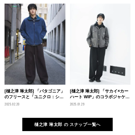
ノモデルの私服スナップ】
ンズノンノモデルの私服スナッ
プ】
[樋之津 琳太郎] 「パタゴニア」
[樋之津 琳太郎] 「サカイ×カー
のフリースと「ユニクロ：シ
ハート WIP」のコラボジャケッ
ー」のスウェットパンツで色味
トに「ユニクロ：シー」のスウ
2025.02.20
2025.01.29
にこだわったグランパコアコー
ェットパンツを合わせてラフな
デに！【メンズノンノモデルの
のに上品なワークスタイル！
私服スナップ】
【メンズノンノモデルの私服ス
樋之津 琳太郎 の スナップ一覧へ
ナップ】