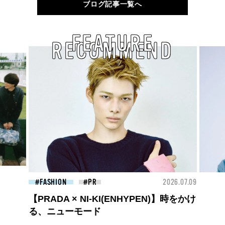
ブログ記事一覧へ
FEATURE
RECOMMEND
26.07.09
BEAUTY
2026.07.09
FAS
夏のパーマ、さらにあか抜け。N.（エヌ
ドット）のスタイリングアイテムで作る
旬ヘアのテクニックを、人気３サロンに