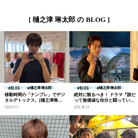
[ 樋之津 琳太郎 の BLOG ]
BLOG
樋之津 琳太郎
BLOG
樋之津 琳太郎
移動時間の「ナンプレ」でデジ
絶対に観るべき！ ドラマ『誰だ
タルデトックス。[樋之津琳太
って無価値な自分と闘ってい
郎ブログ]
る』が私的大ヒット[樋之津琳
2026.07.11
2026.06.23
太郎ブログ]