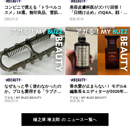
BEAUTY
BEAUTY
コンビニで買える「トラベルコ
美容皮膚科医がズバリ回答！
スメ」16選。無印良品、雪肌
「日焼け止め」のQ&A。顔・体
精、トリデン...旅先でも買える
用の違い、塗り直し、使用期
2026.07.21
2026.07.18
名品たちを編集部が徹底レビュ
限...本格的な夏前の正しいUV知
ー！【2026年最新版】
識を学ぼう！
BEAUTY
BEAUTY
なぜもっと早く使わなかったの
香水愛が止まらない！ モデル&
か。プロも愛用する「ラブクロ
編集長＆エディターが2026年に
ム」がヘアケアの常識を変え
購入した「愛用フレグランス」
アガる！MY BUZZ BEAUTY
アガる！MY BUZZ BEAUTY
2026.07.13
2026.06.18
る！
6選。メゾン マルジェラ、ディ
プティック...
樋之津 琳太郎 の ニュース一覧へ