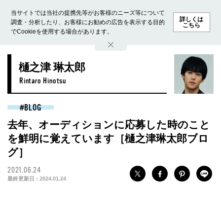
当サイトでは当社の提携先等がお客様のニーズ等について
詳しくは
調査・分析したり、お客様にお勧めの広告を表示する目的
こちら
でCookieを使用する場合があります。
ホーム
モデル募集
ランキング
ファッション
ビューテ
樋之津 琳太郎
Rintaro Hinotsu
BLOG
去年、オーディションに応募した時のこと
を鮮明に覚えています［樋之津琳太郎ブロ
グ］
2021.06.24
最終更新日 :
2024.01.24