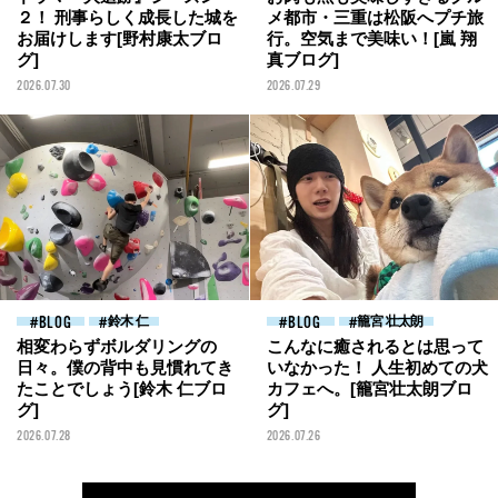
２！ 刑事らしく成長した城を
メ都市・三重は松阪へプチ旅
お届けします[野村康太ブロ
行。空気まで美味い！[嵐 翔
グ]
真ブログ]
2026.07.30
2026.07.29
BLOG
鈴木 仁
BLOG
籠宮 壮太朗
相変わらずボルダリングの
こんなに癒されるとは思って
日々。僕の背中も見慣れてき
いなかった！ 人生初めての犬
たことでしょう[鈴木 仁ブロ
カフェへ。[籠宮壮太朗ブロ
グ]
グ]
2026.07.28
2026.07.26