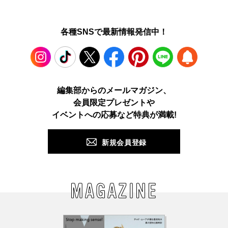
各種SNSで最新情報発信中！
Instagram
TikTok
X
Facebook
Pinterest
LINE
WEB
編集部からのメールマガジン、
会員限定プレゼントや
PUSH
イベントへの応募など特典が満載!
新規会員登録
MAGAZINE