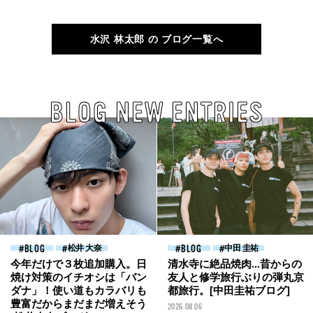
沢林太郎ブログ]
太郎]
水沢 林太郎 の ブログ一覧へ
BLOG NEW ENTRIES
BLOG
松井 大奈
BLOG
中田 圭祐
今年だけで３枚追加購入。日
清水寺に絶品焼肉...昔からの
焼け対策のイチオシは「バン
友人と修学旅行ぶりの弾丸京
ダナ」！使い道もカラバリも
都旅行。[中田圭祐ブログ]
豊富だからまだまだ増えそう
2026.08.06