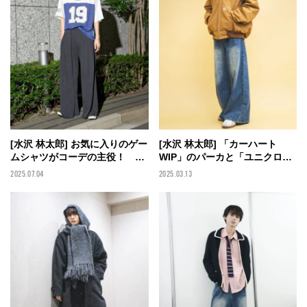
[水沢 林太郎] 「カーハート
[水沢 林太郎] お気に入りのゲー
WIP」のパーカと「ユニクロ」
ムシャツがコーデの主役！ 足
のマフラーで暖色コーデに。
元は「オニツカタイガー」のサ
2025.03.13
2025.07.04
「プーマ」の愛用スニーカーも
ンダルで【メンズノンノモデル
決め手！【メンズノンノモデル
の私服スナップ】
の私服スナップ】