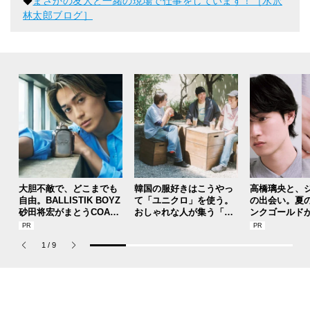
◆
まさかの友人と一緒の現場で仕事をしています！［水沢
林太郎ブログ］
大胆不敵で、どこまでも
韓国の服好きはこうやっ
高橋璃央と、
自由。BALLISTIK BOYZ
て「ユニクロ」を使う。
の出会い。夏
砂田将宏がまとうCOACH
おしゃれな人が集う「ソ
ンクゴールド
の新作フレグランス「コ
ウル」のカフェ＆ベーカ
SUMMER PIN
ーチ ピュア プラチナム
リー、コミュニティスナ
Jouete! Vol.1
1
/
9
パルファム」
ップ！