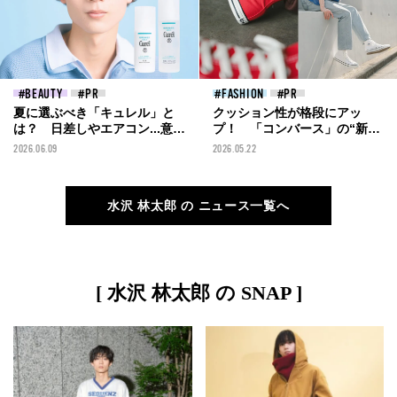
BEAUTY
FASHION
夏に選ぶべき「キュレル」と
クッション性が格段にアッ
は？ 日差しやエアコン...意外
プ！ 「コンバース」の“新生
な乾燥シーズンに、顔とボディ
オールスター”と服好き３人の
2026.06.09
2026.05.22
を潤すおすすめアイテム５選
正解スニーカースナップ
水沢 林太郎 の ニュース一覧へ
[ 水沢 林太郎 の SNAP ]