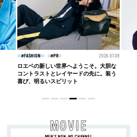
26.07.09
FASHION
2026.07.09
FAS
【PRADA × NI-KI(ENHYPEN)】時をかけ
る、ニューモード
MOVIE