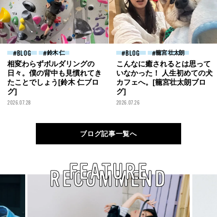
BLOG
鈴木 仁
BLOG
籠宮 壮太朗
相変わらずボルダリングの
こんなに癒されるとは思って
日々。僕の背中も見慣れてき
いなかった！ 人生初めての犬
たことでしょう[鈴木 仁ブロ
カフェへ。[籠宮壮太朗ブロ
グ]
グ]
2026.07.28
2026.07.26
ブログ記事一覧へ
FEATURE
RECOMMEND