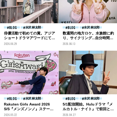
BLOG
水沢 林太郎
BLOG
水沢 林太郎
俳優活動で初めての賞。アジア
数週間の地方ロケ。水族館に釣
ショートドラマアワードにて
り、サイクリング...自分時間も
「最優秀俳優賞」をいただきま
充実[水沢林太郎ブログ]
2026.06.29
2026.06.13
した！[水沢林太郎ブログ]
BLOG
水沢 林太郎
BLOG
水沢 林太郎
Rakuten Girls Award 2026
5/1配信開始。Huluドラマ『メ
S/S『メンズノンノ』ステー
ルカトル・ナイト』で前回とは
ジ！ 楽しい時間でした〜[水
また違う「探偵役」に[水沢林
2026.05.22
2026.04.27