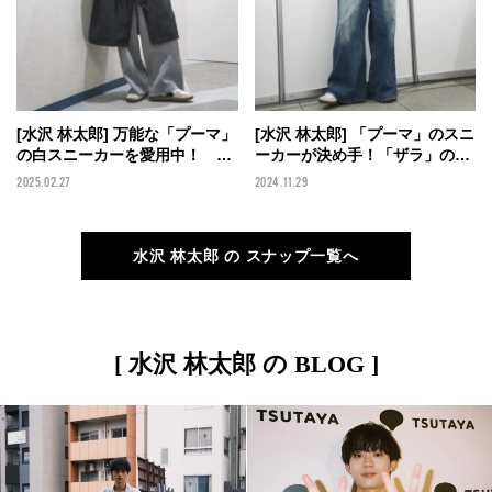
[水沢 林太郎] 万能な「プーマ」
[水沢 林太郎] 「プーマ」のスニ
の白スニーカーを愛用中！ バ
ーカーが決め手！「ザラ」のカ
ラクラバ風マフラーでトレンド
ーディガンとジーンズの大人な
2025.02.27
2024.11.29
も防寒も完璧に【メンズノンノ
タイドアップスタイル。【メン
モデルの私服スナップ】
ズノンノモデルの私服スナッ
プ】
水沢 林太郎 の スナップ一覧へ
[ 水沢 林太郎 の BLOG ]