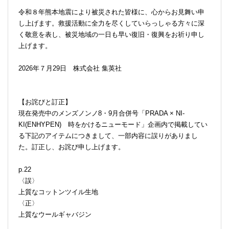
令和８年熊本地震により被災された皆様に、心からお見舞い申
し上げます。救援活動に全力を尽くしていらっしゃる方々に深
く敬意を表し、被災地域の一日も早い復旧・復興をお祈り申し
上げます。
2026年７月29日 株式会社 集英社
【お詫びと訂正】
現在発売中のメンズノンノ8・9月合併号「PRADA × NI-
KI(ENHYPEN) 時をかけるニューモード」企画内で掲載してい
る下記のアイテムにつきまして、一部内容に誤りがありまし
た。訂正し、お詫び申し上げます。
p.22
〈誤〉
上質なコットンツイル生地
〈正〉
上質なウールギャバジン