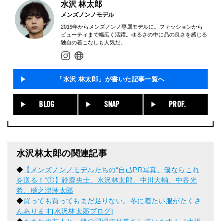
水沢 林太郎
メンズノンノモデル
2019年からメンズノンノ専属モデルに。ファッションから
ビューティまで幅広く活躍。ゆるさの中に品の良さを感じる
独自の着こなしも人気だ。
「水沢 林太郎」が書いた記事一覧へ
BLOG
SNAP
PROF.
水沢林太郎の関連記事
◆
【メンズノンノモデルたちの“自己PR写真、僕ならこれ
を送る！”①】鈴鹿央士、水沢林太郎、中川大輔、中谷光
希、樋之津琳太郎
◆
買っても買ってもまだ足りない。冬に着たい服がたくさ
んあります[水沢林太郎ブログ]