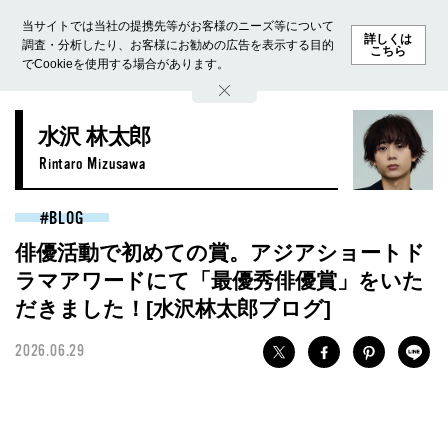
当サイトでは当社の提携先等がお客様のニーズ等について
詳しくは
調査・分析したり、お客様にお勧めの広告を表示する目的
こちら
でCookieを使用する場合があります。
ホーム
モデル募集
ランキング
ファッション
ビューテ
水沢 林太郎
Rintaro Mizusawa
BLOG
俳優活動で初めての賞。アジアショートド
ラマアワードにて「最優秀俳優賞」をいた
だきました！[水沢林太郎ブログ]
2026.06.29