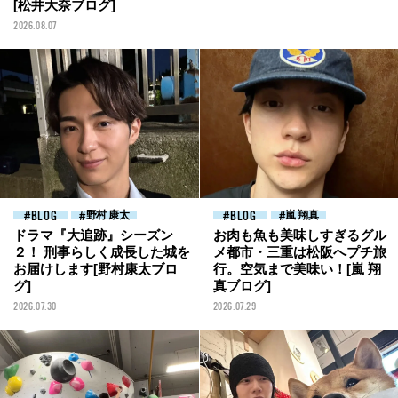
[松井大奈ブログ]
2026.08.07
BLOG
野村 康太
BLOG
嵐 翔真
ドラマ『大追跡』シーズン
お肉も魚も美味しすぎるグル
２！ 刑事らしく成長した城を
メ都市・三重は松阪へプチ旅
お届けします[野村康太ブロ
行。空気まで美味い！[嵐 翔
グ]
真ブログ]
2026.07.30
2026.07.29