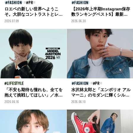
FASHION
FASHION
ロエベの新しい世界へようこ
【2026年上半期Instagram保存
そ。大胆なコントラストとレイ
数ランキングベスト5】最新フ
ヤードの先に。装う喜び、明る
ァッション&ビューティ、メン
2026.07.09
2026.06.30
いスピリット
ズノンノモデルOBの注目対談
まで。保存数を獲得した投稿を
一挙紹介！
LIFESTYLE
FASHION
「不安も期待も憧れも、全てを
水沢林太郎と「エンポリオ アル
抱えて挑戦してほしい」／水沢
マーニ」のモダンに輝くシルバ
林太郎インタビュー【第41回メ
ートーンのアクセサリー。夏ス
2026.06.16
2026.06.10
ンズノンノモデルオーディショ
タイルを格上げする特別な７
ン募集スタート！】
選！