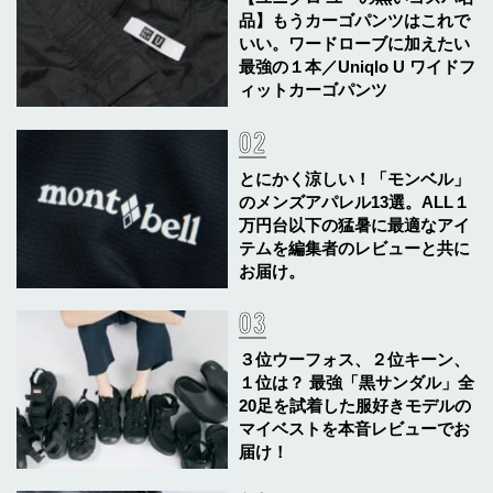
品】もうカーゴパンツはこれで
いい。ワードローブに加えたい
最強の１本／Uniqlo U ワイドフ
ィットカーゴパンツ
とにかく涼しい！「モンベル」
のメンズアパレル13選。ALL１
万円台以下の猛暑に最適なアイ
テムを編集者のレビューと共に
お届け。
３位ウーフォス、２位キーン、
１位は？ 最強「黒サンダル」全
20足を試着した服好きモデルの
マイベストを本音レビューでお
届け！