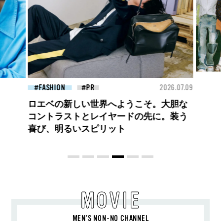
26.07.09
FASHION
2026.07.09
BEA
BEYOND A GOOD BOY ルイ・ヴィト
ンのプレフォールコレクションが描くプ
レッピースタイル
MOVIE
MEN’S NON-NO CHANNEL