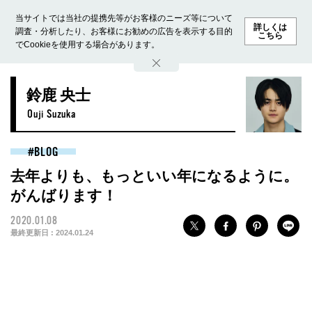
当サイトでは当社の提携先等がお客様のニーズ等について
詳しくは
調査・分析したり、お客様にお勧めの広告を表示する目的
こちら
でCookieを使用する場合があります。
ホーム
モデル募集
ランキング
ファッション
ビューテ
鈴鹿 央士
Ouji Suzuka
BLOG
去年よりも、もっといい年になるように。
がんばります！
2020.01.08
最終更新日 :
2024.01.24