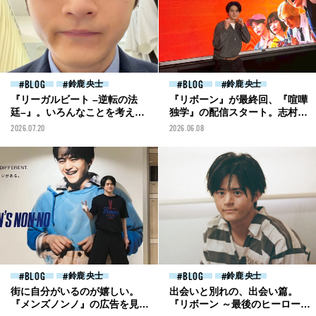
BLOG
鈴鹿 央士
BLOG
鈴鹿 央士
『リーガルビート –逆転の法
『リボーン』が最終回、『喧嘩
廷–』。いろんなことを考えな
独学』の配信スタート。志村の
がら吃音の弁護士を演じます
成長を楽しんでください！[鈴
2026.07.20
2026.06.08
[鈴鹿央士ブログ]
鹿央士ブログ]
BLOG
鈴鹿 央士
BLOG
鈴鹿 央士
街に自分がいるのが嬉しい。
出会いと別れの、出会い篇。
『メンズノンノ』の広告を見に
『リボーン ～最後のヒーロー』