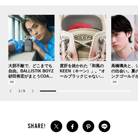
大胆不敵で、どこまでも
度肝を抜かれた「和風の
高橋璃央と、
自由。BALLISTIK BOYZ
KEEN（キーン）」。“オ
の出会い。夏
砂田将宏がまとうCOACH
ールブラックじゃないほ
ンクゴールド
の新作フレグランス「コ
う”の『ユニーク』は配色
SUMMER PIN
ーチ ピュア プラチナム
が大天才！[編集者の愛用
Jouete! Vol.1
1
/
9
パルファム」
私物 #357]