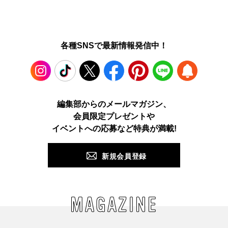
各種SNSで最新情報発信中！
Instagram
TikTok
X
Facebook
Pinterest
LINE
WEB
編集部からのメールマガジン、
会員限定プレゼントや
PUSH
イベントへの応募など特典が満載!
新規会員登録
MAGAZINE