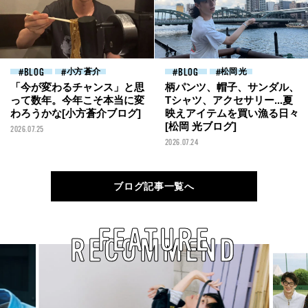
BLOG
小方 蒼介
BLOG
松岡 光
「今が変わるチャンス」と思
柄パンツ、帽子、サンダル、
って数年。今年こそ本当に変
Tシャツ、アクセサリー...夏
わろうかな[小方蒼介ブログ]
映えアイテムを買い漁る日々
[松岡 光ブログ]
2026.07.25
2026.07.24
ブログ記事一覧へ
FEATURE
RECOMMEND