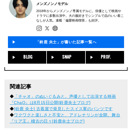
メンズノンノモデル
2018年からメンズノンノ専属モデルに。俳優として映画や
ドラマに多数出演中。大の服好きでシンプルで品のいい着こ
なしが人気。連載「偏愛映画喫茶」も好評。
「鈴鹿 央士」が書いた記事一覧へ
BLOG
SNAP
PROF.
関連記事
◆
「チャオ」のぬいぐるみと。声優として出演する映画
『ChaO』は8月15日公開[鈴鹿央士ブログ]
◆
[鈴鹿 央士] 古着屋で発見したスイス軍のパンツです
◆
ワクワクと楽しさと不安と、アドレナリンが全開。舞台
『リア王』稽古の日々[鈴鹿央士ブログ]