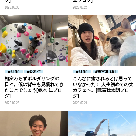
グ]
真ブログ]
2026.07.30
2026.07.29
BLOG
鈴木 仁
BLOG
籠宮 壮太朗
相変わらずボルダリングの
こんなに癒されるとは思って
日々。僕の背中も見慣れてき
いなかった！ 人生初めての犬
たことでしょう[鈴木 仁ブロ
カフェへ。[籠宮壮太朗ブロ
グ]
グ]
2026.07.28
2026.07.26