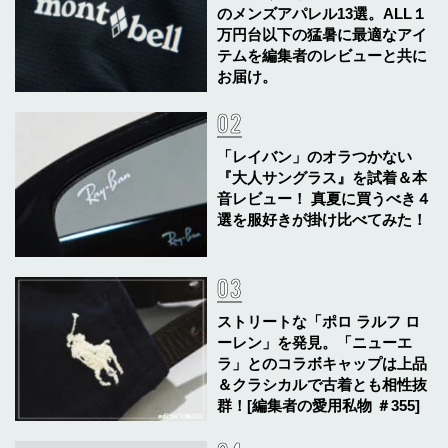
のメンズアパレル13選。ALL１
万円台以下の猛暑に最適なアイ
テムを編集者のレビューと共に
お届け。
「レイバン」のオラつかない
『大人サングラス』を試着＆本
音レビュー！ 真夏に買うべき４
選を服好きが掛け比べてみた！
ストリートな「ポロ ラルフ ロ
ーレン」を発見。「ニューエ
ラ」とのコラボキャップは上品
＆クラシカルで古着とも相性抜
群！[編集者の愛用私物 ＃355]