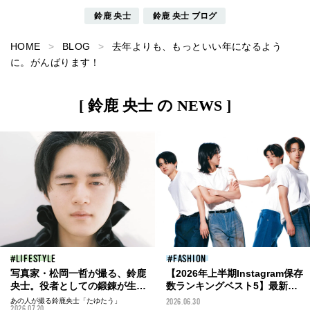
鈴鹿 央士
鈴鹿 央士 ブログ
HOME
BLOG
去年よりも、もっといい年になるよう
に。がんばります！
[ 鈴鹿 央士 の NEWS ]
LIFESTYLE
FASHION
写真家・松岡一哲が撮る、鈴鹿
【2026年上半期Instagram保存
央士。役者としての鍛錬が生み
数ランキングベスト5】最新フ
出す、何げない一瞬の美しさを
ァッション&ビューティ、メン
あの人が撮る鈴鹿央士「たゆたう」
2026.06.30
2026.07.20