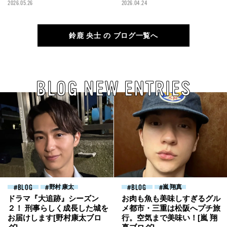
表参道へ[鈴鹿央士ブログ]
『藁にもすがる獣たち』「ギル
2026.05.26
2026.04.24
ティ炭酸 NOPE」CM。みなさ
んの目に触れる機会がたくさん
[鈴鹿央士ブログ]
鈴鹿 央士 の ブログ一覧へ
BLOG NEW ENTRIES
BLOG
野村 康太
BLOG
嵐 翔真
ドラマ『大追跡』シーズン
お肉も魚も美味しすぎるグル
２！ 刑事らしく成長した城を
メ都市・三重は松阪へプチ旅
お届けします[野村康太ブロ
行。空気まで美味い！[嵐 翔