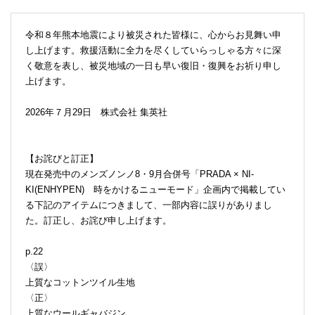
令和８年熊本地震により被災された皆様に、心からお見舞い申
し上げます。救援活動に全力を尽くしていらっしゃる方々に深
く敬意を表し、被災地域の一日も早い復旧・復興をお祈り申し
上げます。
2026年７月29日 株式会社 集英社
【お詫びと訂正】
現在発売中のメンズノンノ8・9月合併号「PRADA × NI-
KI(ENHYPEN) 時をかけるニューモード」企画内で掲載してい
る下記のアイテムにつきまして、一部内容に誤りがありまし
た。訂正し、お詫び申し上げます。
p.22
〈誤〉
上質なコットンツイル生地
〈正〉
上質なウールギャバジン