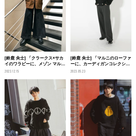
[鈴鹿 央士] 「クラークス×サカ
[鈴鹿 央士] 「マルニのローファ
イのワラビーに、メゾン マルジ
ーに、カーディガンコレクショ
ェラのワイドデニムを合わせ
ンの中からお気に入りの一着を
2023.12.15
2023.05.23
た。ビッグシルエットがこの冬
合わせました」【メンズノンノ
の気分！」【メンズノンノモデ
モデルの私服スナップ】
ルの私服スナップ】