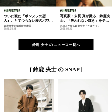
LIFESTYLE
LIFESTYLE
ついに観た『ポンヌフの恋
写真家・末長 真が撮る、鈴鹿央
人』。とてつもない愛のパワ
士。「失われない輝き」をテー
ー、あふれだす喜び、そして...
マに魅せる、ドラマチックな瞬
鈴鹿央士の偏愛映画喫茶
あの人が撮る鈴鹿央士「たゆたう」
2026.05.28
2026.05.20
／鈴鹿央士の偏愛映画喫茶
間を本誌未公開カットととも
vol.51
に。
鈴鹿 央士 の ニュース一覧へ
[ 鈴鹿 央士 の SNAP ]