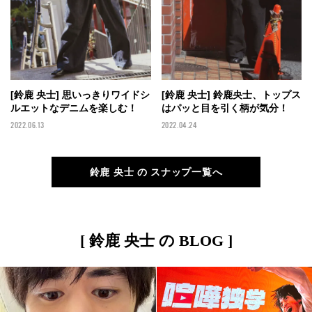
[鈴鹿 央士] 思いっきりワイドシ
[鈴鹿 央士] 鈴鹿央士、トップス
ルエットなデニムを楽しむ！
はパッと目を引く柄が気分！
2022.06.13
2022.04.24
鈴鹿 央士 の スナップ一覧へ
[ 鈴鹿 央士 の BLOG ]