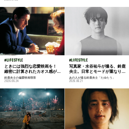
本誌未公開カットとともに。
ズノンノモデルOBの注目対談
まで。保存数を獲得した投稿を
一挙紹介！
LIFESTYLE
LIFESTYLE
ときには強烈な恋愛映画を！
写真家・水谷祐斗が撮る、鈴鹿
緻密に計算されたカオス感がヤ
央士。日常とモードが重なり合
バい『パンチドランク・ラブ』
う多重露光のミラクルを鈴鹿を
鈴鹿央士の偏愛映画喫茶
あの人が撮る鈴鹿央士「たゆたう」
2026.06.24
2026.06.21
／鈴鹿央士の偏愛映画喫茶
本誌未公開カットとともに
vol.52