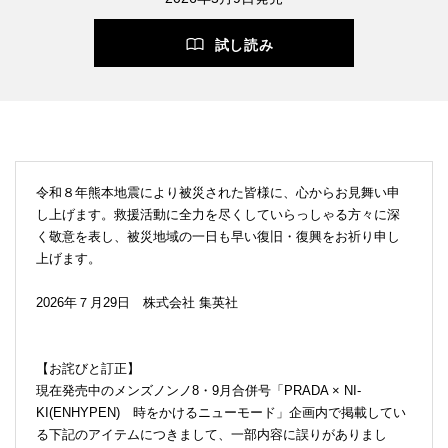
試し読み
令和８年熊本地震により被災された皆様に、心からお見舞い申
し上げます。救援活動に全力を尽くしていらっしゃる方々に深
く敬意を表し、被災地域の一日も早い復旧・復興をお祈り申し
上げます。
2026年７月29日 株式会社 集英社
【お詫びと訂正】
現在発売中のメンズノンノ8・9月合併号「PRADA × NI-
KI(ENHYPEN) 時をかけるニューモード」企画内で掲載してい
る下記のアイテムにつきまして、一部内容に誤りがありまし