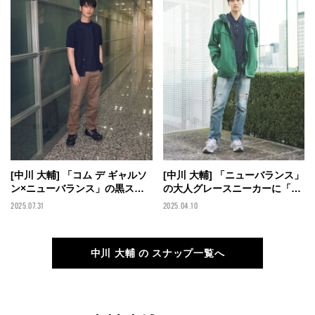
[中川 大輔] 「コム デ ギャルソ
[中川 大輔] 「ニューバランス」
ン×ニューバランス」の黒スニ
の大人グレースニーカーに「リ
ーカーを奇跡的にゲット！ カ
ーバイス®」のデニムと「ザ・
2025.07.31
2025.04.10
ーディガンとチノパンに合わせ
ノース・フェイス」のゴアテッ
て上品に【メンズノンノモデル
クスジャケットを合わせて【メ
の私服スナップ】
ンズノンノモデルの私服スナッ
中川 大輔 の スナップ一覧へ
プ】