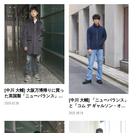
[中川 大輔] 大阪万博帰りに買っ
た英国製「ニューバランス」は
[中川 大輔] 「ニューバランス」
細身の「リーバイス®」と相性
2026.02.05
と「コム デ ギャルソン・オ
抜群。【メンズノンノモデルの
ム」の黒スニーカーでシンプル
私服スナップ】
2025.09.18
なデニムスタイルを格上げ！
【メンズノンノモデルの私服ス
ナップ】