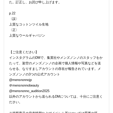
た。訂正し、お詫び申し上げます。
p.22
〈誤〉
上質なコットンツイル生地
〈正〉
上質なウールギャバジン
【ご注意ください】
インスタグラムのDMで、集英社やメンズノンノのスタッフをか
たって、架空のメンズノンノの企画で個人情報や写真などを送
らせる、なりすましアカウントの存在が報告されています。メ
ンズノンノの3つの公式アカウント
@mensnonnojp
＠mensnonnobeauty
@mensnonno_audition2025
以外のアカウントから送られるDMについては、十分にご注意く
ださい。