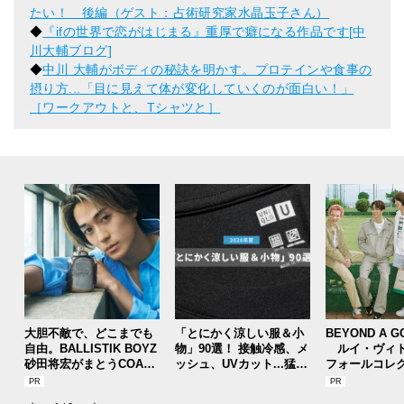
たい！ 後編（ゲスト：占術研究家水晶玉子さん）
◆
『ifの世界で恋がはじまる』重厚で癖になる作品です[中
川大輔ブログ]
◆
中川 大輔がボディの秘訣を明かす。プロテインや食事の
摂り方...「目に見えて体が変化していくのが面白い！」
［ワークアウトと、Tシャツと］
大胆不敵で、どこまでも
「とにかく涼しい服＆小
BEYOND A G
自由。BALLISTIK BOYZ
物」90選！ 接触冷感、メ
ルイ・ヴィト
砂田将宏がまとうCOACH
ッシュ、UVカット...猛暑
フォールコレ
の新作フレグランス「コ
を快適に乗り切る“おしゃ
描くプレッピ
ーチ ピュア プラチナム
れアイテム”をレビューと