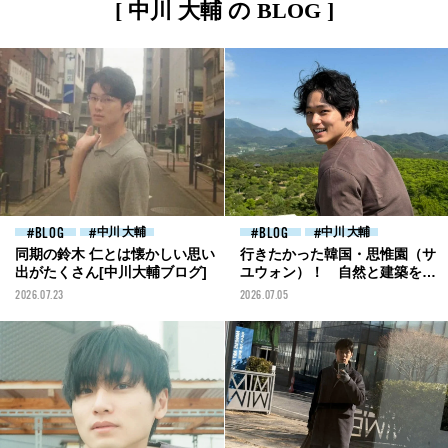
[ 中川 大輔 の BLOG ]
BLOG
中川 大輔
BLOG
中川 大輔
同期の鈴木 仁とは懐かしい思い
行きたかった韓国・思惟園（サ
出がたくさん[中川大輔ブログ]
ユウォン）！ 自然と建築を感
じられる気持ちのいい空間[中
2026.07.23
2026.07.05
川大輔ブログ]