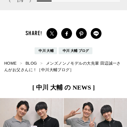
1
/
9
パルファム」
共に総まとめ。
中川 大輔
中川 大輔 ブログ
HOME
BLOG
メンズノンノモデルの大先輩 田辺誠一さ
んがお父さんに！［中川大輔ブログ］
[ 中川 大輔 の NEWS ]