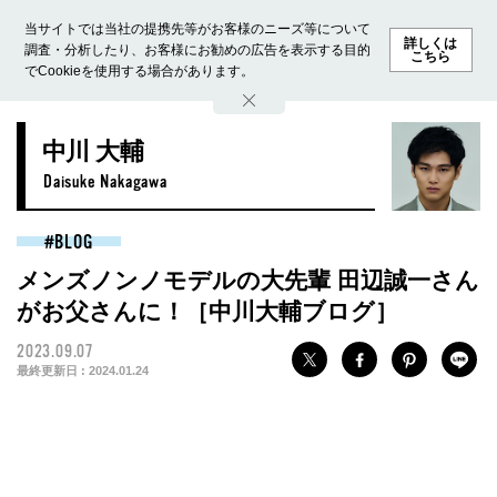
当サイトでは当社の提携先等がお客様のニーズ等について
詳しくは
調査・分析したり、お客様にお勧めの広告を表示する目的
こちら
でCookieを使用する場合があります。
ホーム
モデル募集
ランキング
ファッション
ビューテ
中川 大輔
Daisuke Nakagawa
BLOG
メンズノンノモデルの大先輩 田辺誠一さん
がお父さんに！［中川大輔ブログ］
2023.09.07
最終更新日 :
2024.01.24