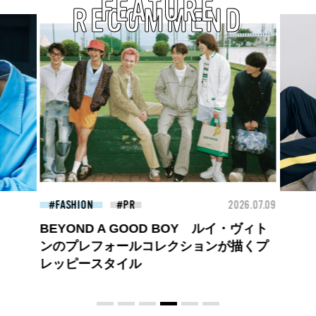
FEATURE
RECOMMEND
26.07.09
FASHION
2026.07.09
BEA
ロエベの新しい世界へようこそ。大胆な
コントラストとレイヤードの先に。装う
喜び、明るいスピリット