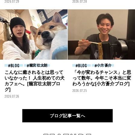
2026.07.29
2026.07.28
BLOG
籠宮 壮太朗
BLOG
小方 蒼介
こんなに癒されるとは思って
「今が変わるチャンス」と思
いなかった！ 人生初めての犬
って数年。今年こそ本当に変
カフェへ。[籠宮壮太朗ブロ
わろうかな[小方蒼介ブログ]
グ]
2026.07.25
2026.07.26
ブログ記事一覧へ