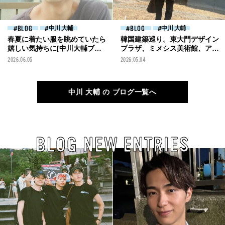
BLOG
中川 大輔
BLOG
中川 大輔
春夏に着たい服を眺めていたら
韓国建築巡り。東大門デザイン
嬉しい気持ちに[中川大輔ブロ
プラザ、ミメシス美術館、アモ
グ]
ーレパシフィック本社...見たか
2026.06.05
2026.05.04
った建築に会いに行けた！[中
川大輔ブログ]
中川 大輔 の ブログ一覧へ
BLOG NEW ENTRIES