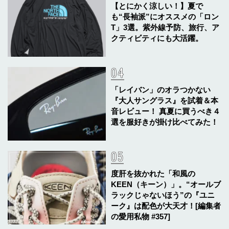
【とにかく涼しい！】夏で
も“長袖派”にオススメの「ロン
T」3選。紫外線予防、旅行、ア
クティビティにも大活躍。
「レイバン」のオラつかない
『大人サングラス』を試着＆本
音レビュー！ 真夏に買うべき４
選を服好きが掛け比べてみた！
度肝を抜かれた「和風の
KEEN（キーン）」。“オールブ
ラックじゃないほう”の『ユニ
ーク』は配色が大天才！[編集者
の愛用私物 #357]