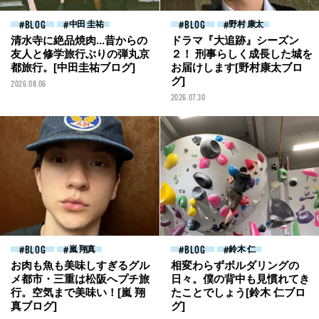
BLOG
中田 圭祐
BLOG
野村 康太
清水寺に絶品焼肉...昔からの
ドラマ『大追跡』シーズン
友人と修学旅行ぶりの弾丸京
２！ 刑事らしく成長した城を
都旅行。[中田圭祐ブログ]
お届けします[野村康太ブロ
グ]
2026.08.06
2026.07.30
BLOG
嵐 翔真
BLOG
鈴木 仁
お肉も魚も美味しすぎるグル
相変わらずボルダリングの
メ都市・三重は松阪へプチ旅
日々。僕の背中も見慣れてき
行。空気まで美味い！[嵐 翔
たことでしょう[鈴木 仁ブロ
真ブログ]
グ]