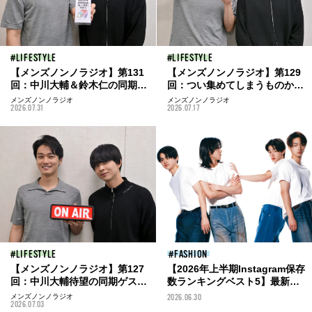
LIFESTYLE
LIFESTYLE
【メンズノンノラジオ】第131
【メンズノンノラジオ】第129
回：中川大輔＆鈴木仁の同期ト
回：つい集めてしまうものから
ークが止まらない！ 空想シェ
好きなオノマトペまで⁉ 中川
メンズノンノラジオ
メンズノンノラジオ
2026.07.31
2026.07.17
アハウスにドラマ&撮影現場の
大輔＆鈴木仁がリスナーの質問
裏話も
に回答！
LIFESTYLE
FASHION
【メンズノンノラジオ】第127
【2026年上半期Instagram保存
回：中川大輔待望の同期ゲス
数ランキングベスト5】最新フ
ト・鈴木仁が３年ぶりに登場！
ァッション&ビューティ、メン
メンズノンノラジオ
2026.06.30
2026.07.03
ズノンノモデルOBの注目対談