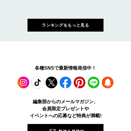
ランキングをもっと見る
各種SNSで最新情報発信中！
Instagram
TikTok
X
Facebook
Pinterest
LINE
WEB
編集部からのメールマガジン、
会員限定プレゼントや
PUSH
イベントへの応募など特典が満載!