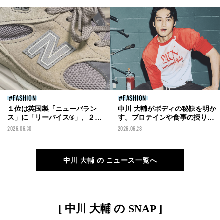
まで。保存数を獲得した投稿を
一挙紹介！
FASHION
FASHION
１位は英国製「ニューバラン
中川 大輔がボディの秘訣を明か
ス」に「リーバイス®」、２位
す。プロテインや食事の摂り
は「プラダ」と「チャンピオ
方...「目に見えて体が変化して
2026.06.30
2026.06.28
ン」...おしゃれなモデルたちの
いくのが面白い！」［ワークア
リアル愛用品と着こなしを総ま
ウトと、Tシャツと］
とめ！【2026年上半期スナップ
中川 大輔 の ニュース一覧へ
ランキングベスト5】
[ 中川 大輔 の SNAP ]