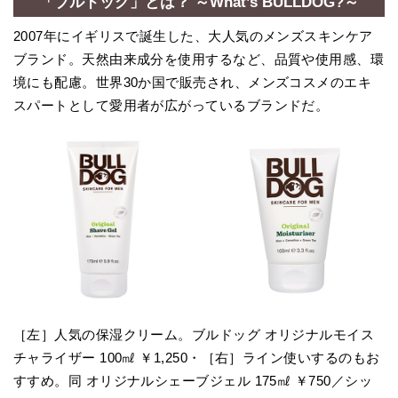
「ブルドッグ」とは？ ～What’s BULLDOG?～
2007年にイギリスで誕生した、大人気のメンズスキンケア
ブランド。天然由来成分を使用するなど、品質や使用感、環
境にも配慮。世界30か国で販売され、メンズコスメのエキ
スパートとして愛用者が広がっているブランドだ。
［左］人気の保湿クリーム。ブルドッグ オリジナルモイス
チャライザー 100㎖ ￥1,250・［右］ライン使いするのもお
すすめ。同 オリジナルシェーブジェル 175㎖ ￥750／シッ