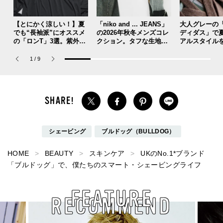
【とにかく涼しい！】夏
「niko and ... JEANS」
大人グレーの
でも“長袖派”にオススメ
の2026年秋冬メンズコレ
ディダス」で
の「ロンT」3選。紫外線
クション。タフな生地、
アルスタイル
予防、旅行、アクティビ
ヴィンテージ加工、トレ
【人気ショッ
ティにも大活躍。
ンドのワイド感etc. こだ
ドスタッフの
1
/
9
わりの全11型！
新スニーカー
DAY6】
シェービング
ブルドッグ（BULLDOG）
HOME
BEAUTY
スキンケア
UKのNo.1*ブランド
「ブルドッグ」で、僕たちのスマート・シェービングライフ
FEATURE
RECOMMEND