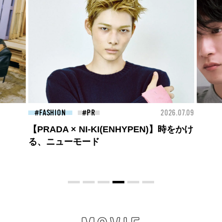
26.07.09
FASHION
2026.07.09
BEA
高橋璃央と、ジュエッテの出会い。夏の
定番、ピンクゴールドが印象的
な“SUMMER PINK”［meets Jouete!
Vol.12］