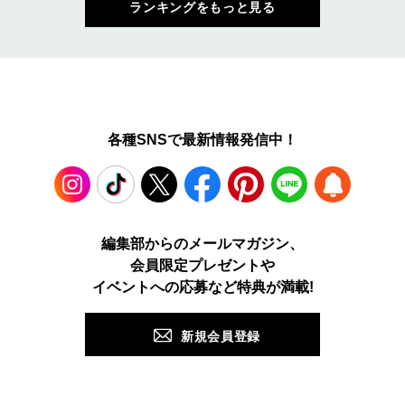
ランキングをもっと見る
各種SNSで最新情報発信中！
Instagram
TikTok
X
Facebook
Pinterest
LINE
WEB
編集部からのメールマガジン、
会員限定プレゼントや
PUSH
イベントへの応募など特典が満載!
新規会員登録