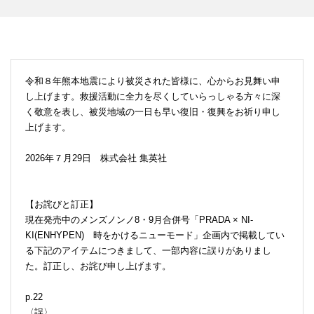
令和８年熊本地震により被災された皆様に、心からお見舞い申
し上げます。救援活動に全力を尽くしていらっしゃる方々に深
く敬意を表し、被災地域の一日も早い復旧・復興をお祈り申し
上げます。
2026年７月29日 株式会社 集英社
【お詫びと訂正】
現在発売中のメンズノンノ8・9月合併号「PRADA × NI-
KI(ENHYPEN) 時をかけるニューモード」企画内で掲載してい
る下記のアイテムにつきまして、一部内容に誤りがありまし
た。訂正し、お詫び申し上げます。
p.22
〈誤〉