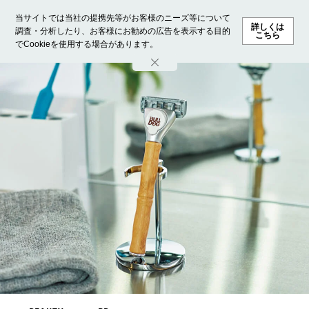
当サイトでは当社の提携先等がお客様のニーズ等について
詳しくは
調査・分析したり、お客様にお勧めの広告を表示する目的
こちら
でCookieを使用する場合があります。
ホーム
モデル募集
ランキング
ファッション
ビューテ