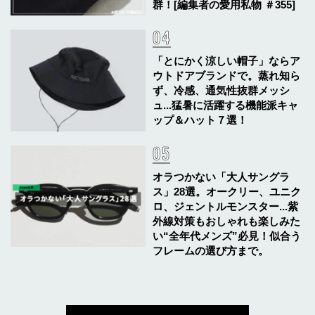
群！[編集者の愛用私物 ＃355]
「とにかく涼しい帽子」ならア
ウトドアブランドで。蒸れ知ら
ず、冷感、通気性抜群メッシ
ュ...猛暑に活躍する機能派キャ
ップ＆ハット７選！
オラつかない「大人サングラ
ス」28選。オークリー、ユニク
ロ、ジェントルモンスター...紫
外線対策もおしゃれも楽しみた
い“全年代メンズ”必見！似合う
フレームの選び方まで。