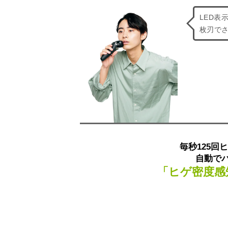
LED表
枚刃で
毎秒125回
自動で
「ヒゲ密度感