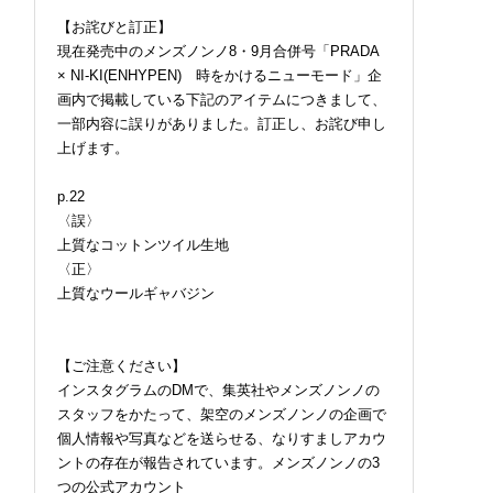
【お詫びと訂正】
現在発売中のメンズノンノ8・9月合併号「PRADA
× NI-KI(ENHYPEN) 時をかけるニューモード」企
画内で掲載している下記のアイテムにつきまして、
一部内容に誤りがありました。訂正し、お詫び申し
上げます。
p.22
〈誤〉
上質なコットンツイル生地
〈正〉
上質なウールギャバジン
【ご注意ください】
インスタグラムのDMで、集英社やメンズノンノの
スタッフをかたって、架空のメンズノンノの企画で
個人情報や写真などを送らせる、なりすましアカウ
ントの存在が報告されています。メンズノンノの3
つの公式アカウント