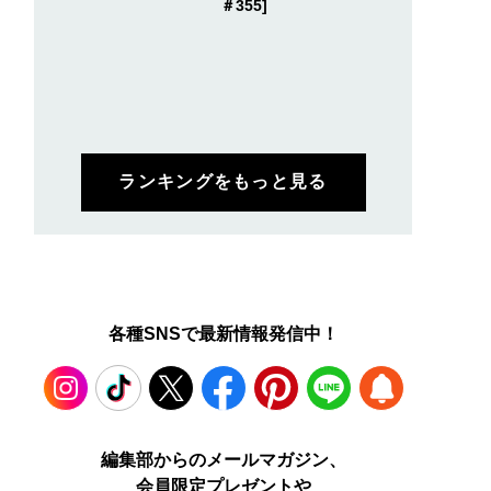
＃355]
ランキングをもっと見る
各種SNSで最新情報発信中！
Instagram
TikTok
X
Facebook
Pinterest
LINE
WEB
編集部からのメールマガジン、
会員限定プレゼントや