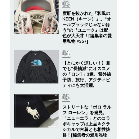
度肝を抜かれた「和風の
KEEN（キーン）」。“オ
ールブラックじゃないほ
う”の『ユニーク』は配
色が大天才！[編集者の愛
用私物 #357]
【とにかく涼しい！】夏
でも“長袖派”にオススメ
の「ロンT」3選。紫外線
予防、旅行、アクティビ
ティにも大活躍。
ストリートな「ポロ ラル
フ ローレン」を発見。
「ニューエラ」とのコラ
ボキャップは上品＆クラ
シカルで古着とも相性抜
群！[編集者の愛用私物