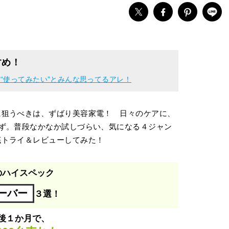
すめ！
“使ってみたい”とみんな思ってるアレ！
に狙うべきは、ずばり美容家電！ 日々のケアに、
ず。普段なかなか試しづらい、気になる４ジャン
底トライ＆レビューしてみた！
のハイスペック
ーバー
３選！
後１か月で、