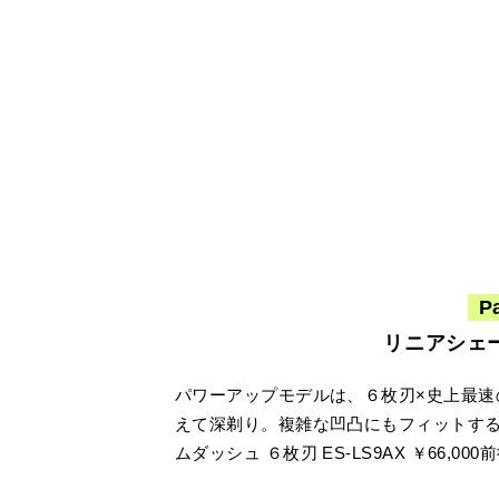
P
リニアシェ
パワーアップモデルは、６枚刃×史上最速
えて深剃り。複雑な凹凸にもフィットする
ムダッシュ ６枚刃 ES-LS9AX ￥66,