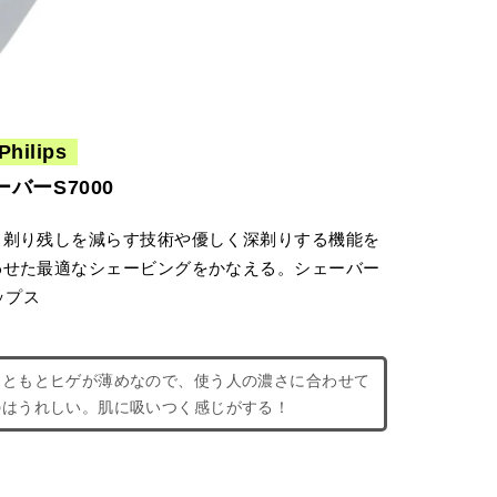
Philips
バーS7000
し剃り残しを減らす技術や優しく深剃りする機能を
わせた最適なシェービングをかなえる。シェーバー
ップス
もともとヒゲが薄めなので、使う人の濃さに合わせて
のはうれしい。肌に吸いつく感じがする！