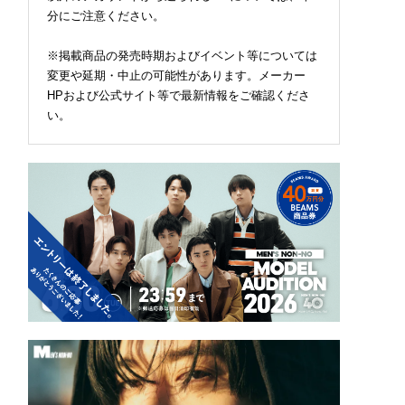
分にご注意ください。
※掲載商品の発売時期およびイベント等については
変更や延期・中止の可能性があります。メーカー
HPおよび公式サイト等で最新情報をご確認くださ
い。
さが桁違い！「プー
ロエベの新しい世界へよ
日焼け止めのベタつき
の『スピードキャッ
うこそ。大胆なコントラ
苦手な人にも使って欲
プラス』は黒別注が狙
ストとレイヤードの先に
い！ 韓国で大人気のス
！【人気ショップ＆
。装う喜び、明るいスピ
レスフリーな“水分サン
ンドスタッフの夏の
リット
リーム”
更新スニーカースナ
／DAY7】