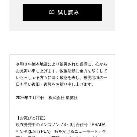
試し読み
令和８年熊本地震により被災された皆様に、心から
お見舞い申し上げます。救援活動に全力を尽くして
いらっしゃる方々に深く敬意を表し、被災地域の一
日も早い復旧・復興をお祈り申し上げます。
2026年７月29日 株式会社 集英社
【お詫びと訂正】
現在発売中のメンズノンノ8・9月合併号「PRADA
× NI-KI(ENHYPEN) 時をかけるニューモード」企