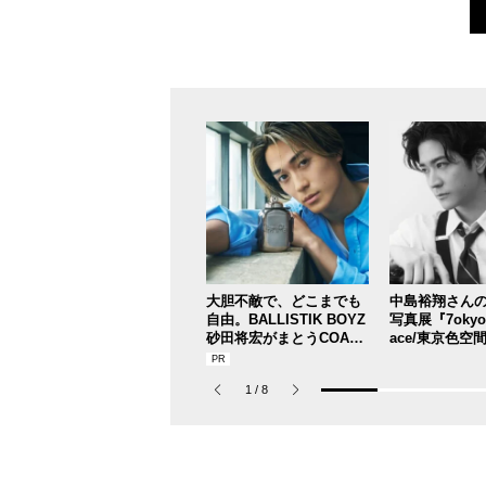
大胆不敵で、どこまでも
中島裕翔さん
自由。BALLISTIK BOYZ
写真展『7okyo c
砂田将宏がまとうCOACH
ace/東京色空間
の新作フレグランス「コ
DF～』が本日
ーチ ピュア プラチナム
1
/
8
パルファム」