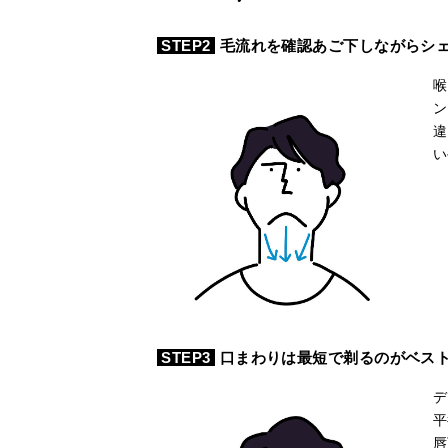
STEP2
毛流れを確認あご下しながらシ
喉
ン
違
い
STEP3
口まわりは最短で剃るのがベス
デ
平
唇