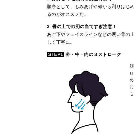
順序として、もみあげや頰から剃りはじ
るのがオススメだ。
3. 骨の上での刃の当てすぎ注意
！
あご下やフェイスラインなどの硬い骨の
しく丁寧に。
STEP1
外・中・内の３ストローク
顔
ロ
め
に
も