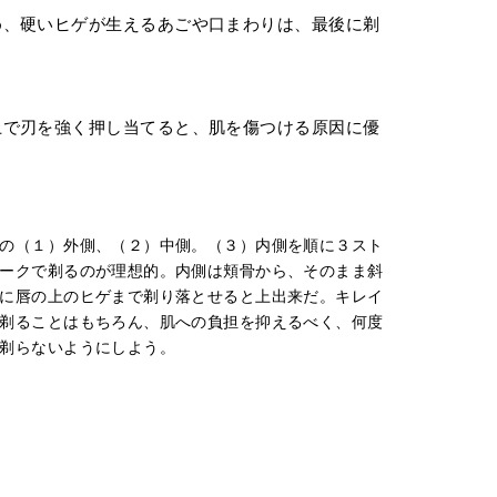
め、硬いヒゲが生えるあごや口まわりは、最後に剃
上で刃を強く押し当てると、肌を傷つける原因に優
の（１）外側、（２）中側。（３）内側を順に３スト
ークで剃るのが理想的。内側は頬骨から、そのまま斜
に唇の上のヒゲまで剃り落とせると上出来だ。キレイ
剃ることはもちろん、肌への負担を抑えるべく、何度
剃らないようにしよう。