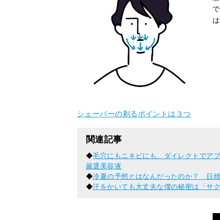
で
は
シェーバーの剃るポイントは３つ
関連記事
◆
毛穴にもニキビにも、ダイレクトでアプ
厳選美容液
◆
冷夏の予想とはなんだったのか？ 日
◆
汗をかいても大丈夫な僕の秘密は「サク