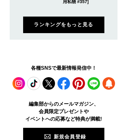
用私物 #357]
ランキングをもっと見る
各種SNSで最新情報発信中！
Instagram
TikTok
X
Facebook
Pinterest
LINE
WEB
編集部からのメールマガジン、
会員限定プレゼントや
PUSH
イベントへの応募など特典が満載!
新規会員登録