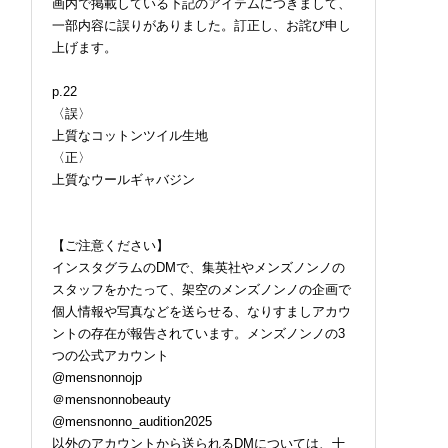
画内で掲載している下記のアイテムにつきまして、
一部内容に誤りがありました。訂正し、お詫び申し
上げます。
p.22
〈誤〉
上質なコットンツイル生地
〈正〉
上質なウールギャバジン
【ご注意ください】
インスタグラムのDMで、集英社やメンズノンノの
スタッフをかたって、架空のメンズノンノの企画で
個人情報や写真などを送らせる、なりすましアカウ
ントの存在が報告されています。メンズノンノの3
つの公式アカウント
@mensnonnojp
＠mensnonnobeauty
@mensnonno_audition2025
以外のアカウントから送られるDMについては、十