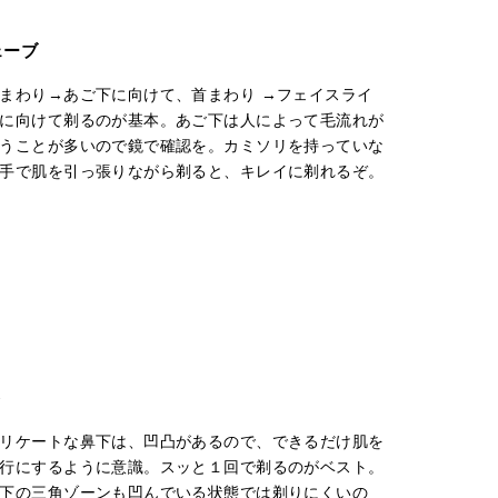
ェーブ
まわり→あご下に向けて、首まわり →フェイスライ
に向けて剃るのが基本。あご下は人によって毛流れが
うことが多いので鏡で確認を。カミソリを持っていな
手で肌を引っ張りながら剃ると、キレイに剃れるぞ。
ト
リケートな鼻下は、凹凸があるので、できるだけ肌を
行にするように意識。スッと１回で剃るのがベスト。
下の三角ゾーンも凹んでいる状態では剃りにくいの