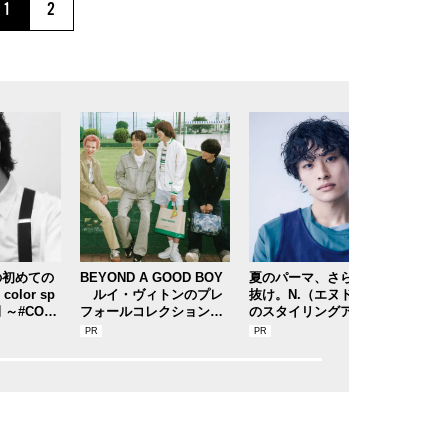
1
2
の初めての
BEYOND A GOOD BOY
夏のパーマ、さらにあか
上品
olor sp
ルイ・ヴィトンのプレ
抜け。N.（エヌドット）
マ」
 ～#COT7
フォールコレクションが
のスタイリングアイテム
ト 
より開催！
描くプレッピースタイル
で作る旬ヘアのテクニッ
い目
クを、人気３サロンに教
ブラ
わった！
毎日
ップ