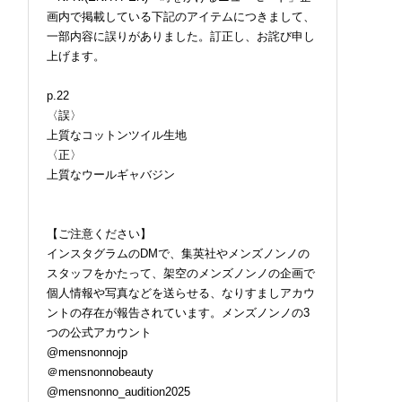
画内で掲載している下記のアイテムにつきまして、
一部内容に誤りがありました。訂正し、お詫び申し
上げます。
p.22
〈誤〉
上質なコットンツイル生地
〈正〉
上質なウールギャバジン
【ご注意ください】
インスタグラムのDMで、集英社やメンズノンノの
スタッフをかたって、架空のメンズノンノの企画で
個人情報や写真などを送らせる、なりすましアカウ
ントの存在が報告されています。メンズノンノの3
つの公式アカウント
@mensnonnojp
＠mensnonnobeauty
@mensnonno_audition2025