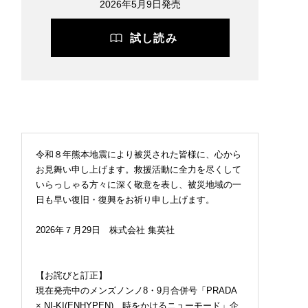
2026年5月9日発売
試し読み
令和８年熊本地震により被災された皆様に、心から
お見舞い申し上げます。救援活動に全力を尽くして
いらっしゃる方々に深く敬意を表し、被災地域の一
日も早い復旧・復興をお祈り申し上げます。
2026年７月29日 株式会社 集英社
【お詫びと訂正】
現在発売中のメンズノンノ8・9月合併号「PRADA
× NI-KI(ENHYPEN) 時をかけるニューモード」企