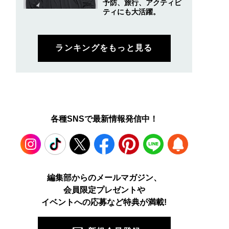
予防、旅行、アクティビ
ティにも大活躍。
ランキングをもっと見る
各種SNSで最新情報発信中！
Instagram
TikTok
X
Facebook
Pinterest
LINE
WEB
編集部からのメールマガジン、
会員限定プレゼントや
PUSH
イベントへの応募など特典が満載!