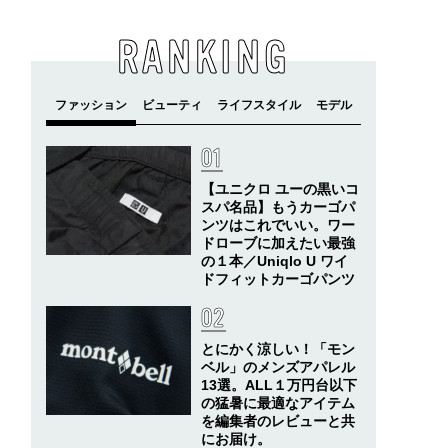
RANKING
【ユニクロ ユーの黒いコ
スパ名品】もうカーゴパ
ンツはこれでいい。ワー
ドローブに加えたい最強
の１本／Uniqlo U ワイ
ドフィットカーゴパンツ
とにかく涼しい！「モン
ベル」のメンズアパレル
13選。ALL１万円台以下
の猛暑に最適なアイテム
を編集者のレビューと共
にお届け。