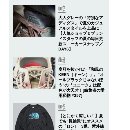
大人グレーの「特別なア
ディダス」で夏のカジュ
アルスタイルを上品に！
【人気ショップ＆ブラン
ドスタッフの夏の毎日更
新スニーカースナップ／
DAY6】
度肝を抜かれた「和風の
KEEN（キーン）」。“オ
ールブラックじゃないほ
う”の『ユニーク』は配
色が大天才！[編集者の愛
用私物 #357]
【とにかく涼しい！】夏
でも“長袖派”にオススメ
の「ロンT」3選。紫外線