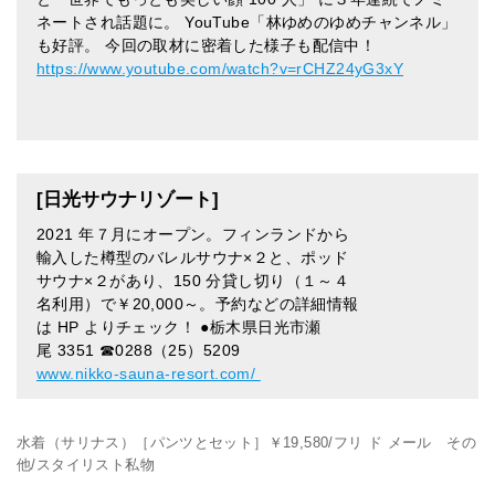
ネートされ話題に。 YouTube「林ゆめのゆめチャンネル」
も好評。 今回の取材に密着した様子も配信中！
https://www.youtube.com/watch?v=rCHZ24yG3xY
[日光サウナリゾート]
2021 年７月にオープン。フィンランドから
輸入した樽型のバレルサウナ×２と、ポッド
サウナ×２があり、150 分貸し切り（１～４
名利用）で￥20,000～。予約などの詳細情報
は HP よりチェック！ ●栃木県日光市瀬
尾 3351 ☎0288（25）5209
www.nikko-sauna-resort.com/
水着（サリナス）［パンツとセット］￥19,580/フリ ド メール その
他/スタイリスト私物