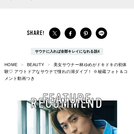
サウナに入れば全部キレイになれる説4
HOME
BEAUTY
美女サウナー林ゆめがドキドキの初体
験♡ アウトドアなサウナで憧れの湖ダイブ！ ※秘蔵フォト＆コ
メント動画つき
FEATURE
RECOMMEND