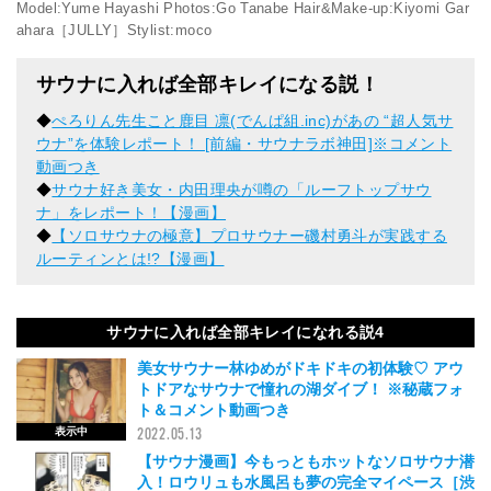
Model:Yume Hayashi Photos:Go Tanabe Hair&Make-up:Kiyomi Gar
ahara［JULLY］Stylist:moco
サウナに入れば全部キレイになる説！
◆
ぺろりん先生こと鹿目 凛(でんぱ組.inc)があの “超人気サ
ウナ”を体験レポート！ [前編・サウナラボ神田]※コメント
動画つき
◆
サウナ好き美女・内田理央が噂の「ルーフトップサウ
ナ」をレポート！【漫画】
◆
【ソロサウナの極意】プロサウナー磯村勇斗が実践する
ルーティンとは!?【漫画】
サウナに入れば全部キレイになれる説4
美女サウナー林ゆめがドキドキの初体験♡ アウ
トドアなサウナで憧れの湖ダイブ！ ※秘蔵フォ
ト＆コメント動画つき
2022.05.13
【サウナ漫画】今もっともホットなソロサウナ潜
入！ロウリュも水風呂も夢の完全マイペース［渋