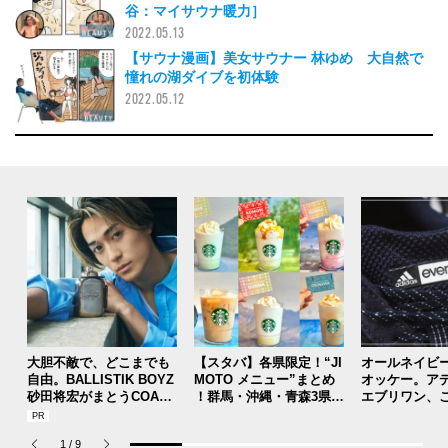
谷：マイサウナ暖力］
2022.05.13
【サウナ漫画】美女サウナー 林ゆめ 大自然で
憧れの湖ダイブを初体験
2022.05.12
大胆不敵で、どこまでも
【スタバ】各県限定！“JI
オールネイビ
自由。BALLISTIK BOYZ
MOTO メニュー”まとめ
オッケー。ア
砂田将宏がまとうCOACH
！群馬・沖縄・青森3県分
エブリワン、
の新作フレグランス「コ
を一覧チェック
のコラボスニ
ーチ ピュア プラチナム
本当ですか？[
1
/
9
パルファム」
用私物 #362]