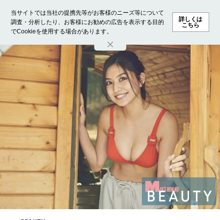
当サイトでは当社の提携先等がお客様のニーズ等について
詳しくは
調査・分析したり、お客様にお勧めの広告を表示する目的
こちら
でCookieを使用する場合があります。
ホーム
モデル募集
ランキング
ファッション
ビューテ