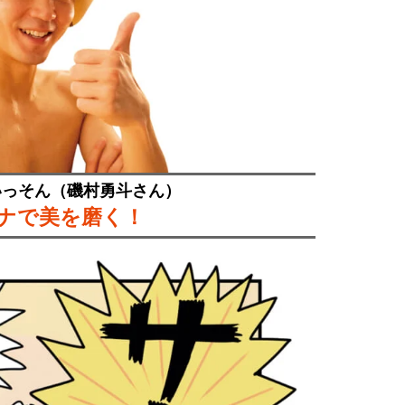
いっそん（磯村勇斗さん）
ナで美を磨く！