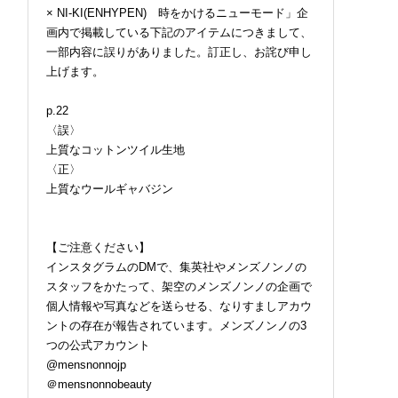
× NI-KI(ENHYPEN) 時をかけるニューモード」企
画内で掲載している下記のアイテムにつきまして、
一部内容に誤りがありました。訂正し、お詫び申し
上げます。
p.22
〈誤〉
上質なコットンツイル生地
〈正〉
上質なウールギャバジン
【ご注意ください】
インスタグラムのDMで、集英社やメンズノンノの
スタッフをかたって、架空のメンズノンノの企画で
個人情報や写真などを送らせる、なりすましアカウ
ントの存在が報告されています。メンズノンノの3
つの公式アカウント
@mensnonnojp
＠mensnonnobeauty