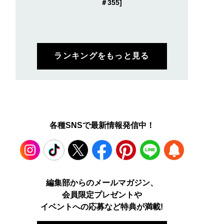
＃355]
ランキングをもっと見る
各種SNSで最新情報発信中！
Instagram
TikTok
X
Facebook
Pinterest
LINE
WEB
編集部からのメールマガジン、
会員限定プレゼントや
PUSH
イベントへの応募など特典が満載!