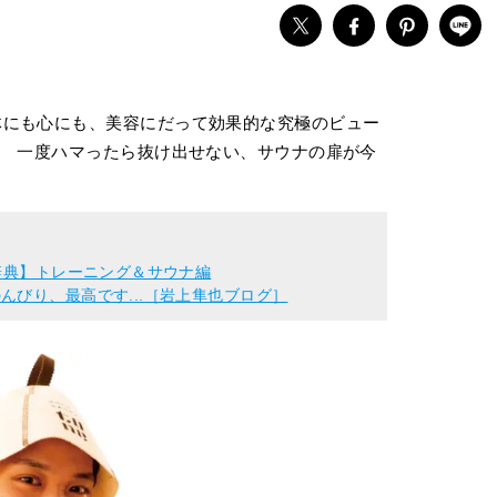
体にも心にも、美容にだって効果的な究極のビュー
? 一度ハマったら抜け出せない、サウナの扉が今
辞典】トレーニング＆サウナ編
んびり、最高です...［岩上隼也ブログ］