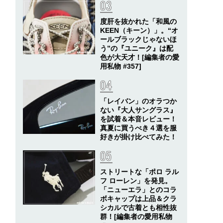
度肝を抜かれた「和風の
KEEN（キーン）」。“オ
ールブラックじゃないほ
う”の『ユニーク』は配
色が大天才！[編集者の愛
用私物 #357]
「レイバン」のオラつか
ない『大人サングラス』
を試着＆本音レビュー！
真夏に買うべき４選を服
好きが掛け比べてみた！
ストリートな「ポロ ラル
フ ローレン」を発見。
「ニューエラ」とのコラ
ボキャップは上品＆クラ
シカルで古着とも相性抜
群！[編集者の愛用私物