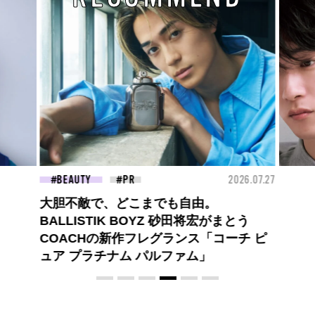
26.07.27
FASHION
2026.07.09
FAS
高橋璃央と、ジュエッテの出会い。夏の
定番、ピンクゴールドが印象的
な“SUMMER PINK”［meets Jouete!
Vol.12］