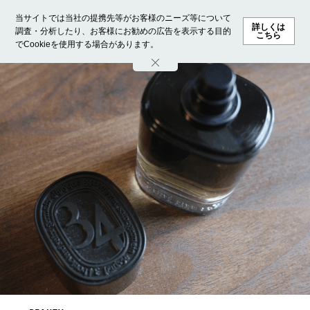
当サイトでは当社の提携先等がお客様のニーズ等について
詳しくは
調査・分析したり、お客様にお勧めの広告を表示する目的
こちら
でCookieを使用する場合があります。
ホーム
モデル募集
ランキング
ファッション
ビューテ