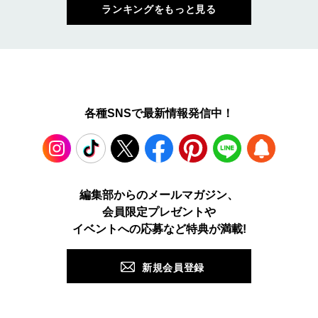
ランキングをもっと見る
各種SNSで最新情報発信中！
Instagram
TikTok
X
Facebook
Pinterest
LINE
WEB
編集部からのメールマガジン、
会員限定プレゼントや
PUSH
イベントへの応募など特典が満載!
新規会員登録