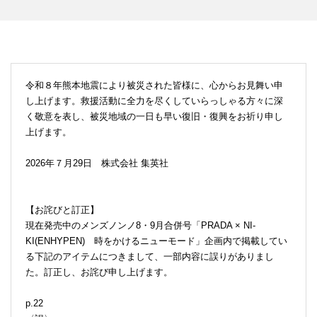
令和８年熊本地震により被災された皆様に、心からお見舞い申
し上げます。救援活動に全力を尽くしていらっしゃる方々に深
く敬意を表し、被災地域の一日も早い復旧・復興をお祈り申し
上げます。
2026年７月29日 株式会社 集英社
【お詫びと訂正】
現在発売中のメンズノンノ8・9月合併号「PRADA × NI-
KI(ENHYPEN) 時をかけるニューモード」企画内で掲載してい
る下記のアイテムにつきまして、一部内容に誤りがありまし
た。訂正し、お詫び申し上げます。
p.22