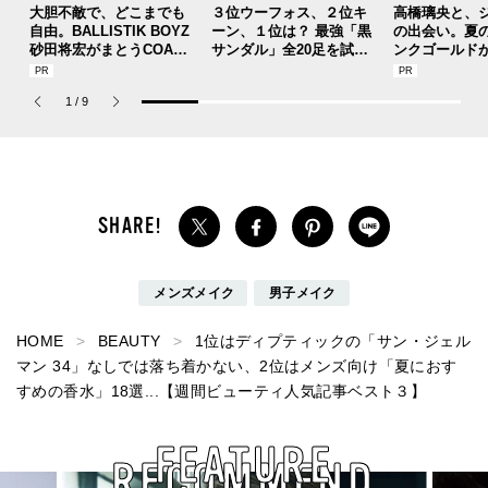
大胆不敵で、どこまでも
３位ウーフォス、２位キ
高橋璃央と、
自由。BALLISTIK BOYZ
ーン、１位は？ 最強「黒
の出会い。夏
砂田将宏がまとうCOACH
サンダル」全20足を試着
ンクゴールド
の新作フレグランス「コ
した服好きモデルのマイ
SUMMER PIN
ーチ ピュア プラチナム
ベストを本音レビューで
Jouete! Vol.1
1
/
9
パルファム」
お届け！
メンズメイク
男子メイク
HOME
BEAUTY
1位はディプティックの「サン・ジェル
マン 34」なしでは落ち着かない、2位はメンズ向け「夏におす
すめの香水」18選...【週間ビューティ人気記事ベスト３】
FEATURE
RECOMMEND