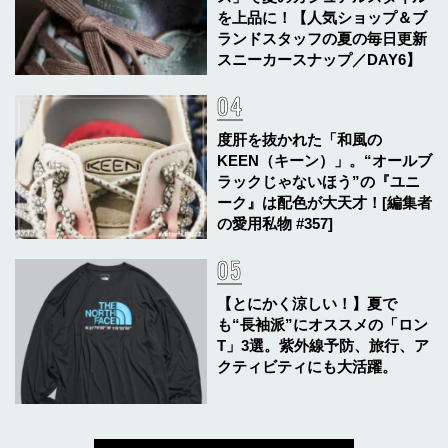
を上品に！【人気ショップ＆ブ
ランドスタッフの夏の毎日更新
スニーカースナップ／DAY6】
度肝を抜かれた「和風の
KEEN（キーン）」。“オールブ
ラックじゃないほう”の『ユニ
ーク』は配色が大天才！[編集者
の愛用私物 #357]
【とにかく涼しい！】夏で
も“長袖派”にオススメの「ロン
T」3選。紫外線予防、旅行、ア
クティビティにも大活躍。