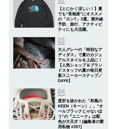
【とにかく涼しい！】夏
でも“長袖派”にオススメ
の「ロンT」3選。紫外線
予防、旅行、アクティビ
ティにも大活躍。
大人グレーの「特別なア
ディダス」で夏のカジュ
アルスタイルを上品に！
【人気ショップ＆ブラン
ドスタッフの夏の毎日更
新スニーカースナップ／
DAY6】
度肝を抜かれた「和風の
KEEN（キーン）」。“オ
ールブラックじゃないほ
う”の『ユニーク』は配
色が大天才！[編集者の愛
用私物 #357]