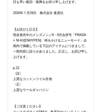
日も早い復旧・復興をお祈り申し上げます。
2026年７月29日 株式会社 集英社
【お詫びと訂正】
現在発売中のメンズノンノ8・9月合併号「PRADA
× NI-KI(ENHYPEN) 時をかけるニューモード」企
画内で掲載している下記のアイテムにつきまして、
一部内容に誤りがありました。訂正し、お詫び申し
上げます。
p.22
〈誤〉
上質なコットンツイル生地
〈正〉
上質なウールギャバジン
【ご注意ください】
インスタグラムのDMで、集英社やメンズノンノの