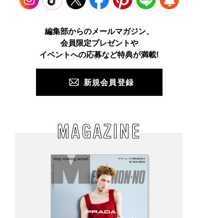
Instagram
TikTok
X
Facebook
Pinterest
LINE
WEB
編集部からのメールマガジン、
会員限定プレゼントや
PUSH
イベントへの応募など特典が満載!
新規会員登録
MAGAZINE