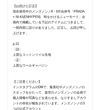
【お詫びと訂正】
現在発売中のメンズノンノ8・9月合併号「PRADA
× NI-KI(ENHYPEN) 時をかけるニューモード」企
画内で掲載している下記のアイテムにつきまして、
一部内容に誤りがありました。訂正し、お詫び申し
上げます。
p.22
〈誤〉
上質なコットンツイル生地
〈正〉
上質なウールギャバジン
【ご注意ください】
インスタグラムのDMで、集英社やメンズノンノの
スタッフをかたって、架空のメンズノンノの企画で
個人情報や写真などを送らせる、なりすましアカウ
ントの存在が報告されています。メンズノンノの3
つの公式アカウント