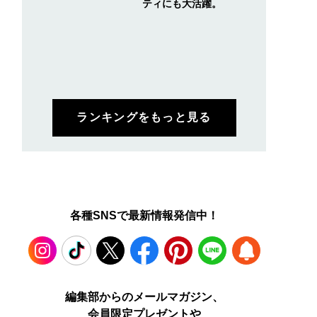
ティにも大活躍。
ランキングをもっと見る
各種SNSで最新情報発信中！
Instagram
TikTok
X
Facebook
Pinterest
LINE
WEB
編集部からのメールマガジン、
会員限定プレゼントや