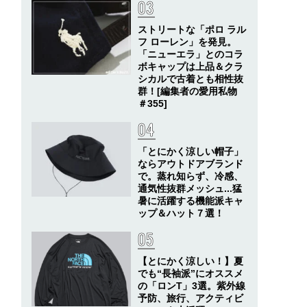
ストリートな「ポロ ラル
フ ローレン」を発見。
「ニューエラ」とのコラ
ボキャップは上品＆クラ
シカルで古着とも相性抜
群！[編集者の愛用私物
＃355]
「とにかく涼しい帽子」
ならアウトドアブランド
で。蒸れ知らず、冷感、
通気性抜群メッシュ...猛
暑に活躍する機能派キャ
ップ＆ハット７選！
【とにかく涼しい！】夏
でも“長袖派”にオススメ
の「ロンT」3選。紫外線
予防、旅行、アクティビ