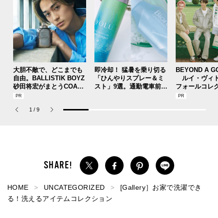
大胆不敵で、どこまでも
即冷却！ 猛暑を乗り切る
BEYOND A G
自由。BALLISTIK BOYZ
「ひんやりスプレー＆ミ
ルイ・ヴィト
砂田将宏がまとうCOACH
スト」9選。通勤電車前、
フォールコレ
の新作フレグランス「コ
運動後、日中...全シーン
描くプレッピ
ーチ ピュア プラチナム
で頼れる夏のメンズのマ
1
/
9
パルファム」
ストハブ。
HOME
UNCATEGORIZED
[Gallery］お家で洗濯でき
る！洗えるアイテムコレクション