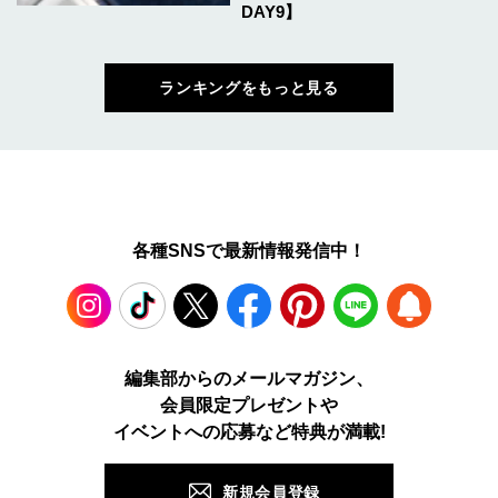
DAY9】
ランキングをもっと見る
各種SNSで最新情報発信中！
Instagram
TikTok
X
Facebook
Pinterest
LINE
WEB
編集部からのメールマガジン、
会員限定プレゼントや
PUSH
イベントへの応募など特典が満載!
新規会員登録