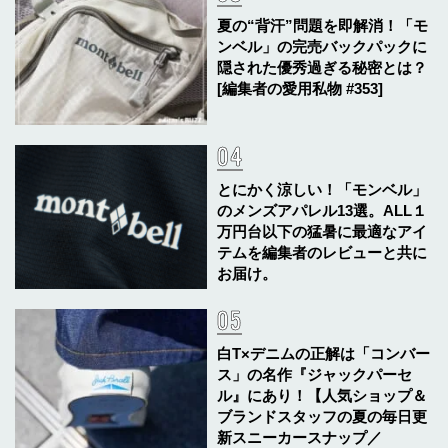
夏の“背汗”問題を即解消！「モ
ンベル」の完売バックパックに
隠された優秀過ぎる秘密とは？
[編集者の愛用私物 #353]
とにかく涼しい！「モンベル」
のメンズアパレル13選。ALL１
万円台以下の猛暑に最適なアイ
テムを編集者のレビューと共に
お届け。
白T×デニムの正解は「コンバー
ス」の名作『ジャックパーセ
ル』にあり！【人気ショップ＆
ブランドスタッフの夏の毎日更
新スニーカースナップ／