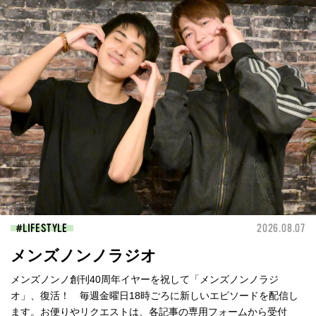
LIFESTYLE
2026.08.07
メンズノンノラジオ
メンズノンノ創刊40周年イヤーを祝して「メンズノンノラジ
オ」、復活！ 毎週金曜日18時ごろに新しいエピソードを配信し
ます。お便りやリクエストは、各記事の専用フォームから受付