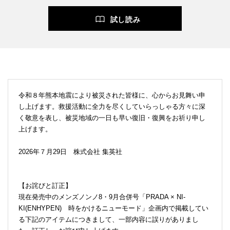
試し読み
令和８年熊本地震により被災された皆様に、心からお見舞い申
し上げます。救援活動に全力を尽くしていらっしゃる方々に深
く敬意を表し、被災地域の一日も早い復旧・復興をお祈り申し
上げます。
2026年７月29日 株式会社 集英社
【お詫びと訂正】
現在発売中のメンズノンノ8・9月合併号「PRADA × NI-
KI(ENHYPEN) 時をかけるニューモード」企画内で掲載してい
る下記のアイテムにつきまして、一部内容に誤りがありまし