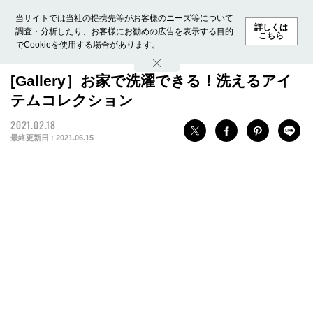
当サイトでは当社の提携先等がお客様のニーズ等について
詳しくは
調査・分析したり、お客様にお勧めの広告を表示する目的
こちら
でCookieを使用する場合があります。
ホーム
モデル募集
ランキング
ファッション
ビューテ
[Gallery］お家で洗濯できる！洗えるアイ
テムコレクション
2021.02.18
最終更新日 :
2021.06.15