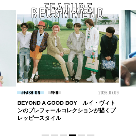
FEATURE
RECOMMEND
26.07.09
BEAUTY
2026.07.27
FAS
大胆不敵で、どこまでも自由。
BALLISTIK BOYZ 砂田将宏がまとう
COACHの新作フレグランス「コーチ ピ
ュア プラチナム パルファム」