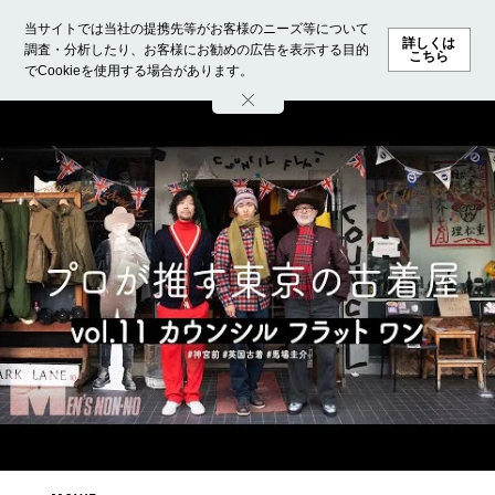
当サイトでは当社の提携先等がお客様のニーズ等について
詳しくは
調査・分析したり、お客様にお勧めの広告を表示する目的
こちら
でCookieを使用する場合があります。
ホーム
モデル募集
ランキング
ファッション
ビューテ