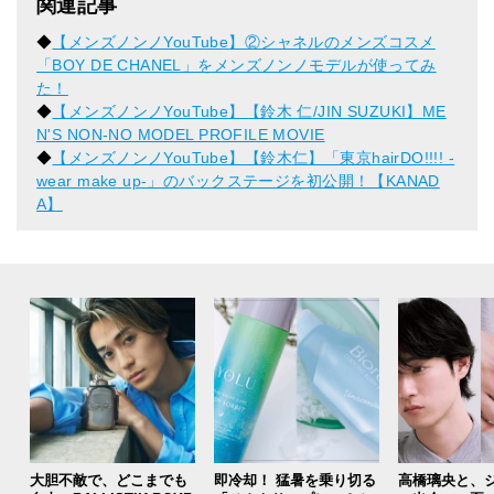
関連記事
◆
【メンズノンノYouTube】②シャネルのメンズコスメ
「BOY DE CHANEL」をメンズノンノモデルが使ってみ
た！
◆
【メンズノンノYouTube】【鈴木 仁/JIN SUZUKI】ME
N'S NON-NO MODEL PROFILE MOVIE
◆
【メンズノンノYouTube】【鈴木仁】「東京hairDO!!!! -
wear make up-」のバックステージを初公開！【KANAD
A】
大胆不敵で、どこまでも
即冷却！ 猛暑を乗り切る
高橋璃央と、