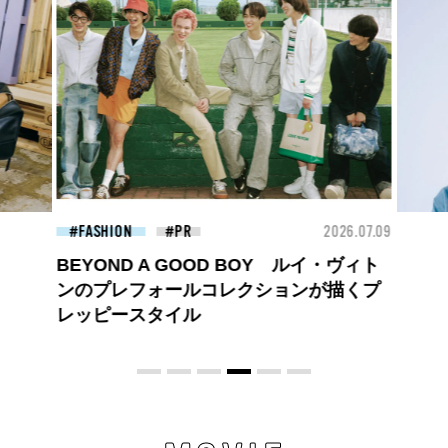
2026.07.09
BEAUTY
2026.07.
Y ルイ・ヴィト
夏のパーマ、さらにあか抜け。N.（エヌ
ョンが描くプ
ドット）のスタイリングアイテムで作る
旬ヘアのテクニックを、人気３サロンに
教わった！