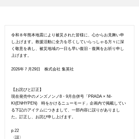
令和８年熊本地震により被災された皆様に、心からお見舞い申
し上げます。救援活動に全力を尽くしていらっしゃる方々に深
く敬意を表し、被災地域の一日も早い復旧・復興をお祈り申し
上げます。
2026年７月29日 株式会社 集英社
【お詫びと訂正】
現在発売中のメンズノンノ8・9月合併号「PRADA × NI-
KI(ENHYPEN) 時をかけるニューモード」企画内で掲載してい
る下記のアイテムにつきまして、一部内容に誤りがありまし
た。訂正し、お詫び申し上げます。
p.22
〈誤〉