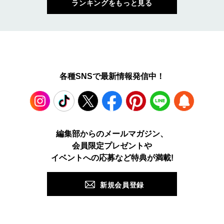
ランキングをもっと見る
各種SNSで最新情報発信中！
Instagram
TikTok
X
Facebook
Pinterest
LINE
WEB
編集部からのメールマガジン、
会員限定プレゼントや
PUSH
イベントへの応募など特典が満載!
新規会員登録