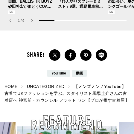
自由。BALLISTIK BOYZ
「ひんやりスプレー＆ミ
の出会い。夏
砂田将宏がまとうCOACH
スト」9選。通勤電車前、
ンクゴールド
の新作フレグランス「コ
運動後、日中...全シーン
SUMMER PIN
ーチ ピュア プラチナム
で頼れる夏のメンズのマ
Jouete! Vol.1
1
/
9
パルファム」
ストハブ。
YouTube
動画
HOME
UNCATEGORIZED
【メンズノンノYouTube】
古着でUKファッションを学ぶ。スタイリスト馬場圭介さんの古
着店へ 神宮前・カウンシル フラット ワン【プロが推す古着屋】
FEATURE
RECOMMEND