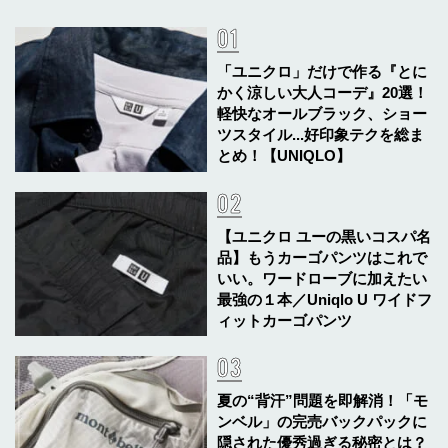
「ユニクロ」だけで作る『とに
かく涼しい大人コーデ』20選！
軽快なオールブラック、ショー
ツスタイル...好印象テクを総ま
とめ！【UNIQLO】
【ユニクロ ユーの黒いコスパ名
品】もうカーゴパンツはこれで
いい。ワードローブに加えたい
最強の１本／Uniqlo U ワイドフ
ィットカーゴパンツ
夏の“背汗”問題を即解消！「モ
ンベル」の完売バックパックに
隠された優秀過ぎる秘密とは？