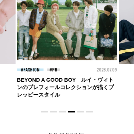
26.07.09
FASHION
2026.07.09
BEA
ロエベの新しい世界へようこそ。大胆な
コントラストとレイヤードの先に。装う
喜び、明るいスピリット