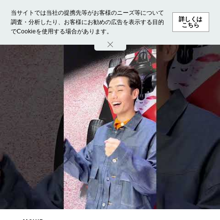
当サイトでは当社の提携先等がお客様のニーズ等について
詳しくは
調査・分析したり、お客様にお勧めの広告を表示する目的
こちら
でCookieを使用する場合があります。
ホーム
モデル募集
ランキング
ファッション
ビューテ