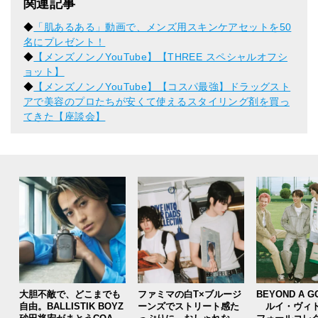
関連記事
◆
「肌あるある」動画で、メンズ用スキンケアセットを50
名にプレゼント！
◆
【メンズノンノYouTube】【THREE スペシャルオフシ
ョット】
◆
【メンズノンノYouTube】【コスパ最強】ドラッグスト
アで美容のプロたちが安くて使えるスタイリング剤を買っ
てきた【座談会】
大胆不敵で、どこまでも
ファミマの白T×ブルージ
BEYOND A G
自由。BALLISTIK BOYZ
ーンズでストリート感た
ルイ・ヴィト