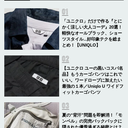
「ユニクロ」だけで作る『とに
かく涼しい大人コーデ』20選！
軽快なオールブラック、ショー
ツスタイル...好印象テクを総ま
とめ！【UNIQLO】
【ユニクロ ユーの黒いコスパ名
品】もうカーゴパンツはこれで
いい。ワードローブに加えたい
最強の１本／Uniqlo U ワイドフ
ィットカーゴパンツ
夏の“背汗”問題を即解消！「モ
ンベル」の完売バックパックに
隠された優秀過ぎる秘密とは？