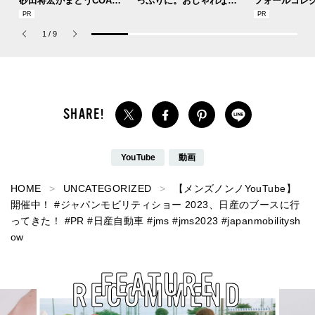
砂田将宏がまとうCOACH
っぷりに。おしゃれな人
フォールコレ
の新作フレグランス「コ
が集う「ソウル」のショ
描くプレッピ
ーチ ピュア プラチナム
ップ、コミュニティスナ
1
/
9
パルファム」
ップ！
YouTube
動画
HOME
UNCATEGORIZED
【メンズノンノYouTube】
開催中！ #ジャパンモビリティショー 2023、日産のブースに行
ってきた！ #PR #日産自動車 #jms #jms2023 #japanmobilitysh
ow
FEATURE
RECOMMEND