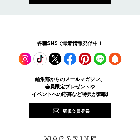
各種SNSで最新情報発信中！
Instagram
TikTok
X
Facebook
Pinterest
LINE
WEB
編集部からのメールマガジン、
会員限定プレゼントや
PUSH
イベントへの応募など特典が満載!
新規会員登録