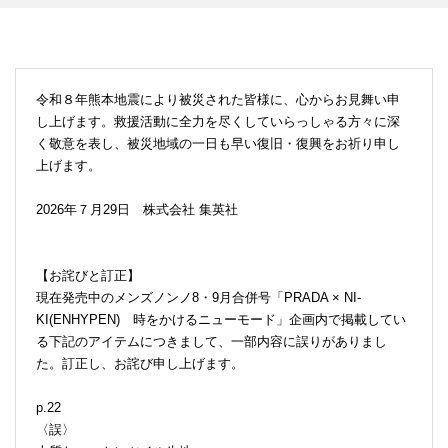
令和８年熊本地震により被災された皆様に、心からお見舞い申
し上げます。救援活動に全力を尽くしていらっしゃる方々に深
く敬意を表し、被災地域の一日も早い復旧・復興をお祈り申し
上げます。
2026年７月29日 株式会社 集英社
【お詫びと訂正】
現在発売中のメンズノンノ8・9月合併号「PRADA × NI-
KI(ENHYPEN) 時をかけるニューモード」企画内で掲載してい
る下記のアイテムにつきまして、一部内容に誤りがありまし
た。訂正し、お詫び申し上げます。
p.22
〈誤〉