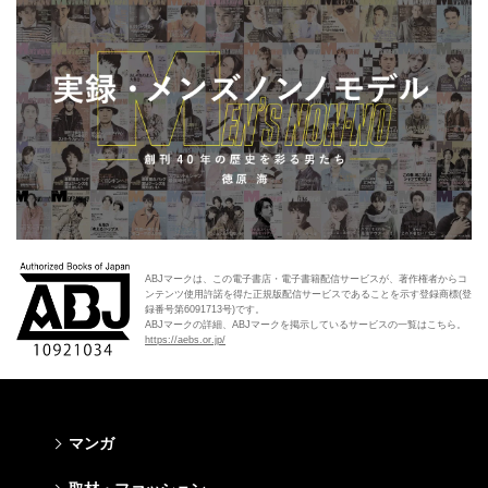
ABJマークは、この電子書店・電子書籍配信サービスが、著作権者からコ
ンテンツ使用許諾を得た正規版配信サービスであることを示す登録商標(登
録番号第6091713号)です。
ABJマークの詳細、ABJマークを掲示しているサービスの一覧はこちら。
https://aebs.or.jp/
マンガ
少年マンガ
青年マンガ
少女マンガ
女性マンガ