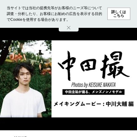
当サイトでは当社の提携先等がお客様のニーズ等について
詳しくは
調査・分析したり、お客様にお勧めの広告を表示する目的
こちら
でCookieを使用する場合があります。
ホーム
モデル募集
ランキング
ファッション
ビューテ