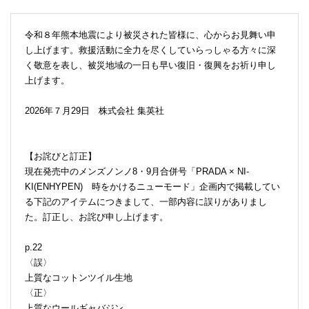
令和８年熊本地震により被災された皆様に、心からお見舞い申
し上げます。救援活動に全力を尽くしていらっしゃる方々に深
く敬意を表し、被災地域の一日も早い復旧・復興をお祈り申し
上げます。
2026年７月29日 株式会社 集英社
【お詫びと訂正】
現在発売中のメンズノンノ8・9月合併号「PRADA × NI-
KI(ENHYPEN) 時をかけるニューモード」企画内で掲載してい
る下記のアイテムにつきまして、一部内容に誤りがありまし
た。訂正し、お詫び申し上げます。
p.22
〈誤〉
上質なコットンツイル生地
〈正〉
上質なウールギャバジン