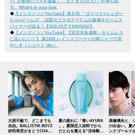
T）が愛用バッグを披露！ 「まとまりのいい」中身も紹
介。What's in your bag.
◆
【メンズノンノYouTube】第６回「“ダイリク×シュガー
ヒル×ビームス” 話題のコラボアイテムの裏側をビームス
バイヤーが語る！【DIG OUT FASHION!】
◆
【メンズノンノYouTube】【宮沢氷魚連載・タイムレス
に会いにいく】 第18回 レインスプーナーの柄シャツで花
やしき（ショート Ver.）
大胆不敵で、どこまでも
夏の疲れに「青いAYURA
高橋璃央と、
自由。BALLISTIK BOYZ
」。夏限定入浴料でから
の出会い。夏
砂田将宏がまとうCOACH
だと心を整える“涼体験”
ンクゴールド