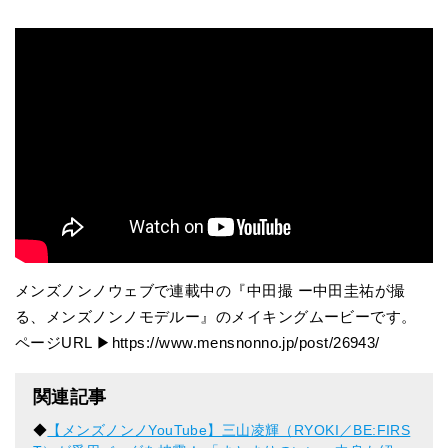
メンズノンノウェブで連載中の『中田撮 ー中田圭祐が撮
る、メンズノンノモデルー』のメイキングムービーです。
ページURL ▶︎https://www.mensnonno.jp/post/26943/
関連記事
◆
【メンズノンノYouTube】三山凌輝（RYOKI／BE:FIRS