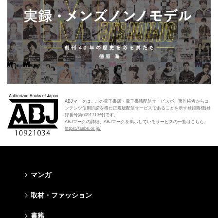
ABJマークは、この電子書店・電子書籍配信サービスが、著作権者からコ
ンテンツ使用許諾を得た正規版配信サービスであることを示す登録商標(登
録番号第6091713号)です。
ABJマークの詳細、ABJマークを掲示しているサービスの一覧はこちら。
https://aebs.or.jp/
マンガ
少年マンガ
青年マンガ
少女マンガ
女性マンガ
取材・ファッション
週刊少年ジャンプ
週刊ヤングジャンプ
りぼん
Cookie
ファッション・美容
芸能・情報・スポーツ
書籍
ジャンプSQ
ヤングジャンプ定期購読デジタル
マーガレット
Cocohana