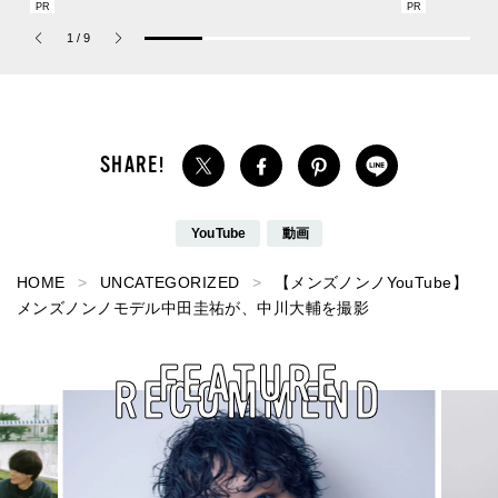
の新作フレグランス「コ
を【ひんやりコスメレビ
SUMMER PIN
ーチ ピュア プラチナム
ュー／アユーラ「メディ
Jouete! Vol.1
1
/
9
パルファム」
テーションバス（香涼み
）α」】
YouTube
動画
HOME
UNCATEGORIZED
【メンズノンノYouTube】
メンズノンノモデル中田圭祐が、中川大輔を撮影
FEATURE
RECOMMEND