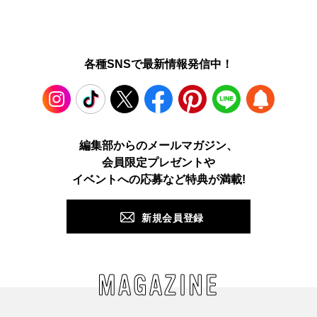
各種SNSで最新情報発信中！
Instagram
TikTok
X
Facebook
Pinterest
LINE
WEB
編集部からのメールマガジン、
会員限定プレゼントや
PUSH
イベントへの応募など特典が満載!
新規会員登録
MAGAZINE