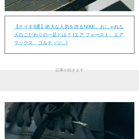
【ナイキ9選】絶大な人気を誇るNIKE。おしゃれな
人のこだわりの一足とは？ [エア フォース１、エア
マックス、コルテッツ...]