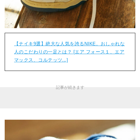
【ナイキ9選】絶大な人気を誇るNIKE。おしゃれな
人のこだわりの一足とは？ [エア フォース１、エア
マックス、コルテッツ...]