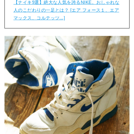
【ナイキ9選】絶大な人気を誇るNIKE。おしゃれな
人のこだわりの一足とは？ [エア フォース１、エア
マックス、コルテッツ...]