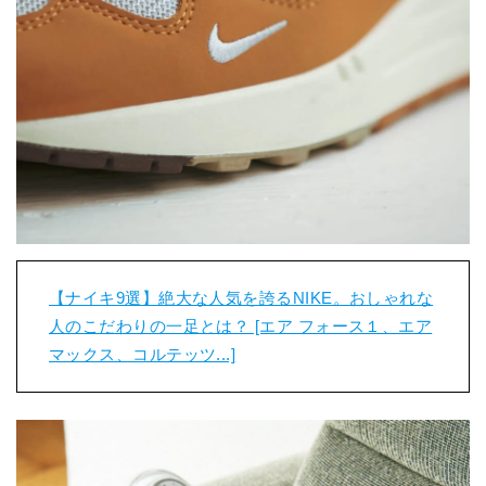
【ナイキ9選】絶大な人気を誇るNIKE。おしゃれな
人のこだわりの一足とは？ [エア フォース１、エア
マックス、コルテッツ...]