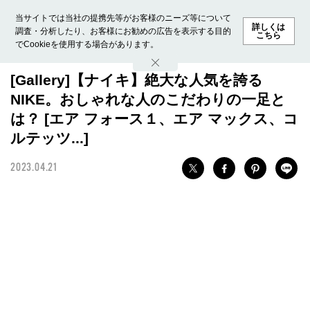
当サイトでは当社の提携先等がお客様のニーズ等について
詳しくは
調査・分析したり、お客様にお勧めの広告を表示する目的
こちら
でCookieを使用する場合があります。
ホーム
モデル募集
ランキング
ファッション
ビューテ
[Gallery]【ナイキ】絶大な人気を誇る
NIKE。おしゃれな人のこだわりの一足と
は？ [エア フォース１、エア マックス、コ
ルテッツ...]
2023.04.21