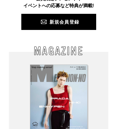
PUSH
イベントへの応募など特典が満載!
グレーの「特別なア
ロエベの新しい世界へよ
塗るシャーベット!? 「
ダス」で夏のカジュ
うこそ。大胆なコントラ
OLU」初の冷感コスメ
スタイルを上品に！
ストとレイヤードの先に
楽しすぎた【ひんやり
新規会員登録
気ショップ＆ブラン
。装う喜び、明るいスピ
スメレビュー／YOLU「
タッフの夏の毎日更
リット
トリーツ サマー リラッ
ニーカースナップ／
クスナイトケアボディ
6】
ルベ」】
MAGAZINE