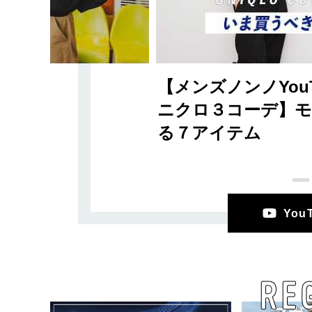
【メンズノンノYouT
ニクロ３コーデ】モ
る７アイテム
Yo
RE