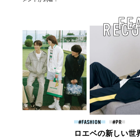
FE
REC
2026.07.09
FASHION
ロエベの新しい世