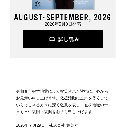
AUGUST-SEPTEMBER, 2026
2026年5月9日発売
試し読み
令和８年熊本地震により被災された皆様に、心から
お見舞い申し上げます。救援活動に全力を尽くして
いらっしゃる方々に深く敬意を表し、被災地域の一
日も早い復旧・復興をお祈り申し上げます。
2026.07.09
FASHION
2026年７月29日 株式会社 集英社