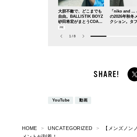
大胆不敵で、どこまでも
「niko and ..
自由。BALLISTIK BOYZ
の2026年秋
砂田将宏がまとうCOACH
クション。タ
の新作フレグランス「コ
ヴィンテージ
ーチ ピュア プラチナム
ンドのワイド感e
1
/
8
パルファム」
わりの全11型
YouTube
動画
HOME
UNCATEGORIZED
【メンズノンノ
メントが到着！