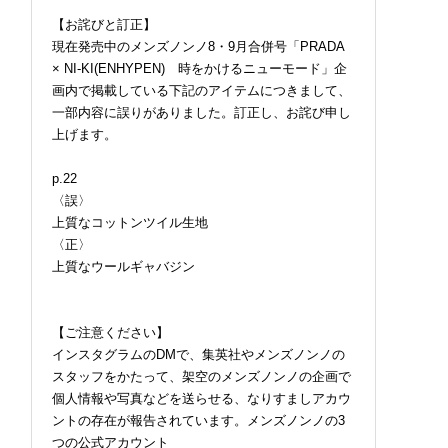
【お詫びと訂正】
現在発売中のメンズノンノ8・9月合併号「PRADA
× NI-KI(ENHYPEN) 時をかけるニューモード」企
画内で掲載している下記のアイテムにつきまして、
一部内容に誤りがありました。訂正し、お詫び申し
上げます。
p.22
〈誤〉
上質なコットンツイル生地
〈正〉
上質なウールギャバジン
【ご注意ください】
インスタグラムのDMで、集英社やメンズノンノの
スタッフをかたって、架空のメンズノンノの企画で
個人情報や写真などを送らせる、なりすましアカウ
ントの存在が報告されています。メンズノンノの3
つの公式アカウント