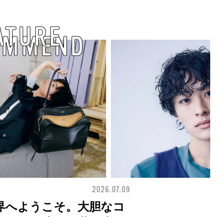
ATURE
OMMEND
2026.07.09
BEAUTY
界へようこそ。大胆なコ