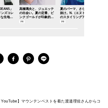
. JEANS」
高橋璃央と、ジュエッテ
夏のパーマ、さらにあか
大人
冬メンズコレ
の出会い。夏の定番、ピ
抜け。N.（エヌドット）
ディ
フな生地、
ンクゴールドが印象的な“
のスタイリングアイテム
アル
加工、トレ
SUMMER PINK”［meets
で作る旬ヘアのテクニッ
【人
tc. こだ
Jouete! Vol.12］
クを、人気３サロンに教
ドス
！
わった！
新ス
DAY
YouTube】マウンテンベストを着た渡邉理佐さんからコ