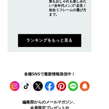
策もおしゃれも楽しみた
い“全年代メンズ”必見！
似合うフレームの選び方
まで。
ランキングをもっと見る
各種SNSで最新情報発信中！
Instagram
TikTok
X
Facebook
Pinterest
LINE
WEB
編集部からのメールマガジン、
会員限定プレゼントや