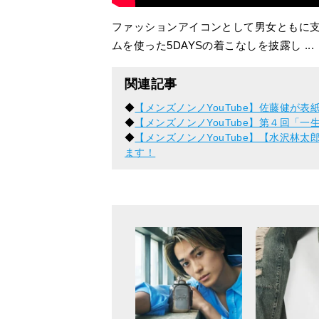
ファッションアイコンとして男女ともに支
ムを使った5DAYSの着こなしを披露し ...
関連記事
◆
【メンズノンノYouTube】佐藤健が
◆
【メンズノンノYouTube】第４回「
◆
【メンズノンノYouTube】【水沢林
ます！