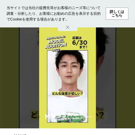
当サイトでは当社の提携先等がお客様のニーズ等について
詳しくは
調査・分析したり、お客様にお勧めの広告を表示する目的
こちら
でCookieを使用する場合があります。
ホーム
モデル募集
ランキング
ファッション
ビューテ