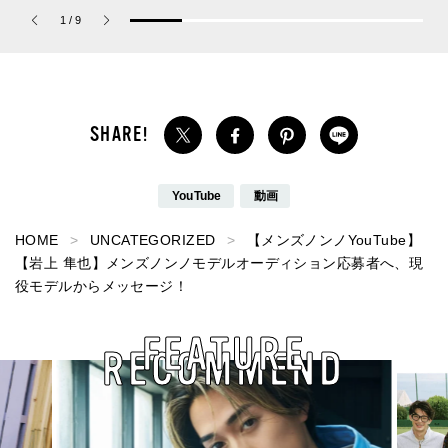
ーチ ピュア プラチナム
リーム”
1
/
9
パルファム」
YouTube
動画
HOME
UNCATEGORIZED
【メンズノンノYouTube】
【岩上 隼也】メンズノンノモデルオーディション応募者へ、現
役モデルからメッセージ！
FEATURE
RECOMMEND