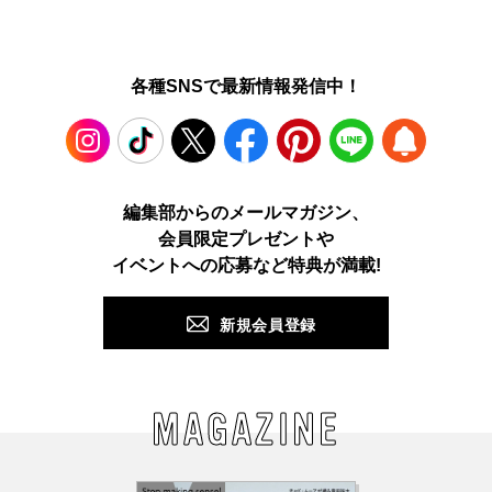
各種SNSで最新情報発信中！
Instagram
TikTok
X
Facebook
Pinterest
LINE
WEB
編集部からのメールマガジン、
会員限定プレゼントや
PUSH
イベントへの応募など特典が満載!
新規会員登録
MAGAZINE