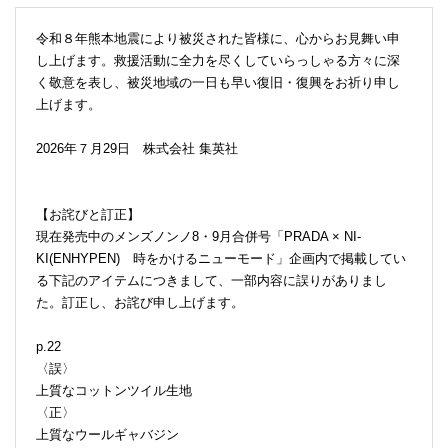
令和８年熊本地震により被災された皆様に、心からお見舞い申
し上げます。救援活動に全力を尽くしていらっしゃる方々に深
く敬意を表し、被災地域の一日も早い復旧・復興をお祈り申し
上げます。
2026年７月29日 株式会社 集英社
【お詫びと訂正】
現在発売中のメンズノンノ8・9月合併号「PRADA × NI-
KI(ENHYPEN) 時をかけるニューモード」企画内で掲載してい
る下記のアイテムにつきまして、一部内容に誤りがありまし
た。訂正し、お詫び申し上げます。
p.22
〈誤〉
上質なコットンツイル生地
〈正〉
上質なウールギャバジン