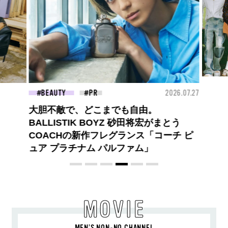
26.07.27
FASHION
2026.07.09
FAS
BEYOND A GOOD BOY ルイ・ヴィト
ンのプレフォールコレクションが描くプ
レッピースタイル
MOVIE