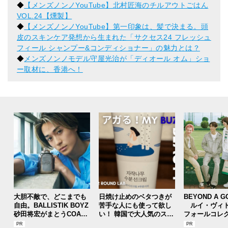
◆
【メンズノンノYouTube】北村匠海のチルアウトごはん
VOL.24【燻製】
◆
【メンズノンノYouTube】第一印象は、髪で決まる。頭
皮のスキンケア発想から生まれた「サクセス24 フレッシュ
フィール シャンプー&コンディショナー」の魅力とは？
◆
メンズノンノモデル守屋光治が「ディオール オム」ショ
ー取材に、香港へ！
大胆不敵で、どこまでも
日焼け止めのベタつきが
BEYOND A G
自由。BALLISTIK BOYZ
苦手な人にも使って欲し
ルイ・ヴィト
砂田将宏がまとうCOACH
い！ 韓国で大人気のスト
フォールコレ
の新作フレグランス「コ
レスフリーな“水分サンク
描くプレッピ