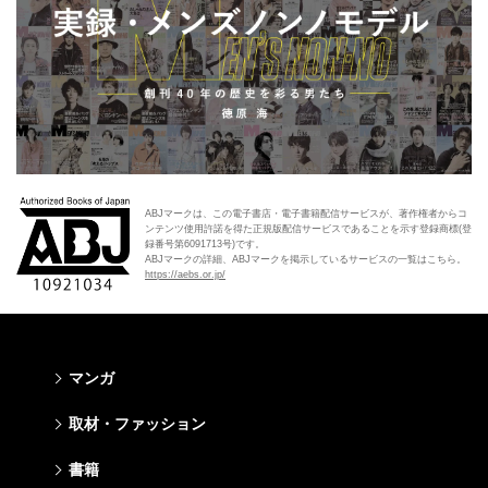
ABJマークは、この電子書店・電子書籍配信サービスが、著作権者からコ
ンテンツ使用許諾を得た正規版配信サービスであることを示す登録商標(登
録番号第6091713号)です。
ABJマークの詳細、ABJマークを掲示しているサービスの一覧はこちら。
https://aebs.or.jp/
マンガ
少年マンガ
青年マンガ
少女マンガ
女性マンガ
取材・ファッション
週刊少年ジャンプ
週刊ヤングジャンプ
りぼん
Cookie
ファッション・美容
芸能・情報・スポーツ
書籍
ジャンプSQ
ヤングジャンプ定期購読デジタル
マーガレット
Cocohana
Seventeen
Myojo