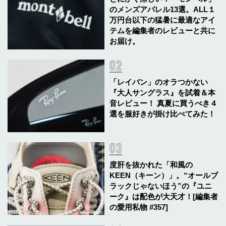
のメンズアパレル13選。ALL１
万円台以下の猛暑に最適なアイ
テムを編集者のレビューと共に
お届け。
「レイバン」のオラつかない
『大人サングラス』を試着＆本
音レビュー！ 真夏に買うべき４
選を服好きが掛け比べてみた！
度肝を抜かれた「和風の
KEEN（キーン）」。“オールブ
ラックじゃないほう”の『ユニ
ーク』は配色が大天才！[編集者
の愛用私物 #357]