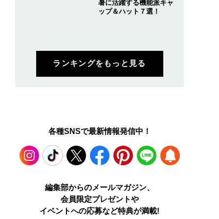
暑に活躍する機能派キャ
ップ＆ハット７選！
ランキングをもっと見る
各種SNSで最新情報発信中！
Instagram
TikTok
X
Facebook
Pinterest
LINE
WEB
編集部からのメールマガジン、
会員限定プレゼントや
PUSH
イベントへの応募など特典が満載!