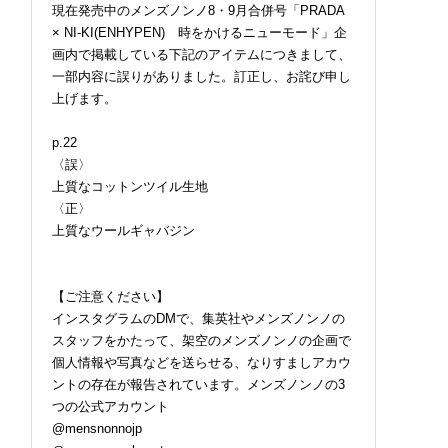
現在発売中のメンズノンノ8・9月合併号「PRADA
× NI-KI(ENHYPEN) 時をかけるニューモード」企
画内で掲載している下記のアイテムにつきまして、
一部内容に誤りがありました。訂正し、お詫び申し
上げます。
p.22
〈誤〉
上質なコットンツイル生地
〈正〉
上質なウールギャバジン
【ご注意ください】
インスタグラムのDMで、集英社やメンズノンノの
スタッフをかたって、架空のメンズノンノの企画で
個人情報や写真などを送らせる、なりすましアカウ
ントの存在が報告されています。メンズノンノの3
つの公式アカウント
@mensnonnojp