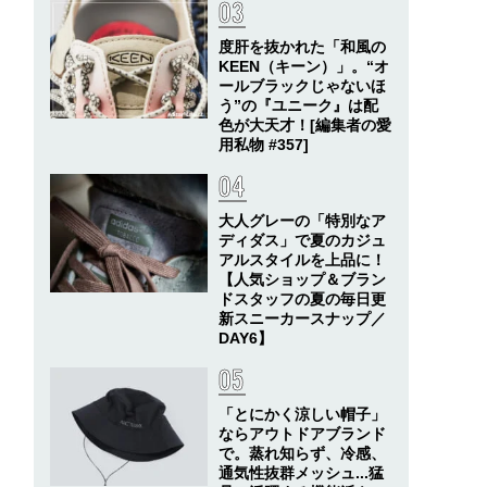
度肝を抜かれた「和風の
KEEN（キーン）」。“オ
ールブラックじゃないほ
う”の『ユニーク』は配
色が大天才！[編集者の愛
用私物 #357]
大人グレーの「特別なア
ディダス」で夏のカジュ
アルスタイルを上品に！
【人気ショップ＆ブラン
ドスタッフの夏の毎日更
新スニーカースナップ／
DAY6】
「とにかく涼しい帽子」
ならアウトドアブランド
で。蒸れ知らず、冷感、
通気性抜群メッシュ...猛