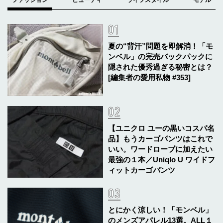
夏の“背汗”問題を即解消！「モ
ンベル」の完売バックパックに
隠された優秀過ぎる秘密とは？
[編集者の愛用私物 #353]
【ユニクロ ユーの黒いコスパ名
品】もうカーゴパンツはこれで
いい。ワードローブに加えたい
最強の１本／Uniqlo U ワイドフ
ィットカーゴパンツ
とにかく涼しい！「モンベル」
のメンズアパレル13選。ALL１