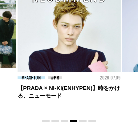
26.07.09
BEAUTY
2026.07.09
FAS
夏のパーマ、さらにあか抜け。N.（エヌ
ドット）のスタイリングアイテムで作る
旬ヘアのテクニックを、人気３サロンに
教わった！