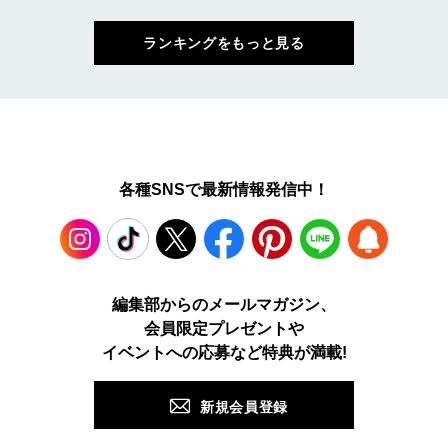
ランキングをもっと見る
各種SNSで最新情報発信中！
Instagram
TikTok
X
Facebook
Pinterest
LINE
WEB
編集部からのメールマガジン、
会員限定プレゼントや
PUSH
イベントへの応募など特典が満載!
新規会員登録