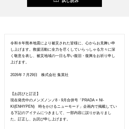
試し読み
令和８年熊本地震により被災された皆様に、心からお見舞い申
し上げます。救援活動に全力を尽くしていらっしゃる方々に深
く敬意を表し、被災地域の一日も早い復旧・復興をお祈り申し
上げます。
2026年７月29日 株式会社 集英社
【お詫びと訂正】
現在発売中のメンズノンノ8・9月合併号「PRADA × NI-
KI(ENHYPEN) 時をかけるニューモード」企画内で掲載してい
る下記のアイテムにつきまして、一部内容に誤りがありまし
た。訂正し、お詫び申し上げます。