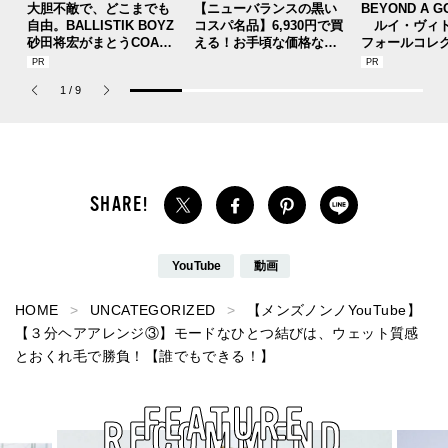
大胆不敵で、どこまでも
【ニューバランスの黒い
BEYOND A G
自由。BALLISTIK BOYZ
コスパ名品】6,930円で買
ルイ・ヴィト
砂田将宏がまとうCOACH
える！お手頃な価格なオ
フォールコレ
の新作フレグランス「コ
ールブラックのニューバ
描くプレッピ
ーチ ピュア プラチナム
ランスの実力／New Bala
1
/
9
パルファム」
nce CT30
YouTube
動画
HOME
UNCATEGORIZED
【メンズノンノYouTube】
【３分ヘアアレンジ③】モードなひとつ結びは、ウェット質感
とおくれ毛で勝負！【誰でもできる！】
FEATURE
RECOMMEND