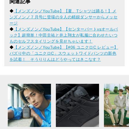
関連記事
◆
【メンズノンノYouTube】【夏、Tシャツは踊る！】メ
ンズノンノ７月号に登場の９人の精鋭ダンサーからメッセ
ージ
◆
【メンズノンノYouTube】【センターパートvsオールバ
ック】超簡単！中田圭祐と井上翔太が私服に合わせたいつ
ものセルフスタイリングを見せちゃいます！
◆
【メンズノンノYouTube】【#06 ユニクロC レビュー】
バズり中の「ユニクロC」スウェットワイドパンツの新色
を試着！ そうりりんはどうやってはきこなす？