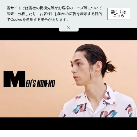
当サイトでは当社の提携先等がお客様のニーズ等について
詳しくは
調査・分析したり、お客様にお勧めの広告を表示する目的
こちら
でCookieを使用する場合があります。
ホーム
モデル募集
ランキング
ファッション
ビューテ