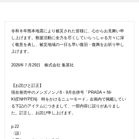
令和８年熊本地震により被災された皆様に、心からお見舞い申
し上げます。救援活動に全力を尽くしていらっしゃる方々に深
く敬意を表し、被災地域の一日も早い復旧・復興をお祈り申し
上げます。
2026年７月29日 株式会社 集英社
【お詫びと訂正】
現在発売中のメンズノンノ8・9月合併号「PRADA × NI-
KI(ENHYPEN) 時をかけるニューモード」企画内で掲載してい
る下記のアイテムにつきまして、一部内容に誤りがありまし
た。訂正し、お詫び申し上げます。
p.22
〈誤〉