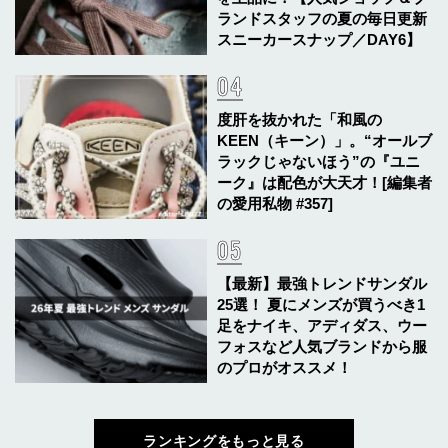
ランドスタッフの夏の毎日更新
スニーカースナップ／DAY6】
度肝を抜かれた「和風の
KEEN（キーン）」。“オールブ
ラックじゃないほう”の『ユニ
ーク』は配色が大天才！[編集者
の愛用私物 #357]
【最新】最強トレンドサンダル
25選！ 夏にメンズが買うべき1
足をナイキ、アディダス、ウー
フォスなど人気ブランドから服
のプロがオススメ！
ランキングをもっと見る