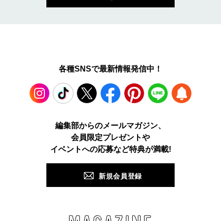
各種SNSで最新情報発信中！
Instagram
TikTok
X
Facebook
Pinterest
LINE
WEB
編集部からのメールマガジン、
会員限定プレゼントや
PUSH
イベントへの応募など特典が満載!
新規会員登録