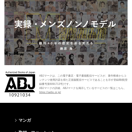
ABJマークは、この電子書店・電子書籍配信サービスが、著作権者からコ
ンテンツ使用許諾を得た正規版配信サービスであることを示す登録商標(登
録番号第6091713号)です。
ABJマークの詳細、ABJマークを掲示しているサービスの一覧はこちら。
https://aebs.or.jp/
マンガ
少年マンガ
青年マンガ
少女マンガ
女性マンガ