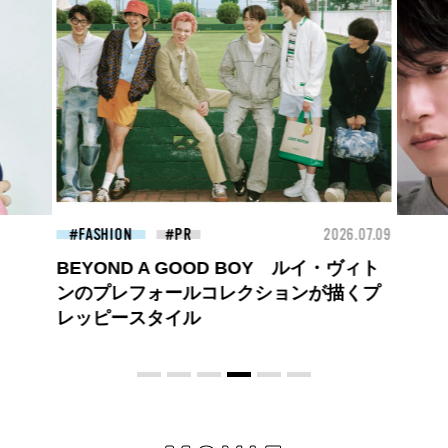
26.07.09
FASHION
2026.07.09
FAS
高橋璃央と、ジュエッテの出会い。夏の
定番、ピンクゴールドが印象的
な“SUMMER PINK”［meets Jouete!
Vol.12］