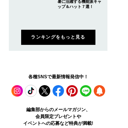
暑に活躍する機能派キャ
ップ＆ハット７選！
ランキングをもっと見る
各種SNSで最新情報発信中！
Instagram
TikTok
X
Facebook
Pinterest
LINE
WEB
編集部からのメールマガジン、
会員限定プレゼントや
PUSH
イベントへの応募など特典が満載!