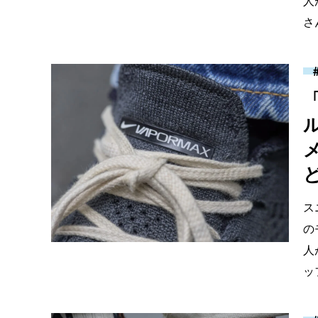
人
さ
ど
ス
の
人
ッ