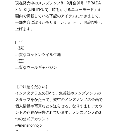
現在発売中のメンズノンノ8・9月合併号「PRADA
× NI-KI(ENHYPEN) 時をかけるニューモード」企
画内で掲載している下記のアイテムにつきまして、
一部内容に誤りがありました。訂正し、お詫び申し
上げます。
p.22
〈誤〉
上質なコットンツイル生地
〈正〉
上質なウールギャバジン
【ご注意ください】
インスタグラムのDMで、集英社やメンズノンノの
スタッフをかたって、架空のメンズノンノの企画で
個人情報や写真などを送らせる、なりすましアカウ
ントの存在が報告されています。メンズノンノの3
つの公式アカウント
@mensnonnojp