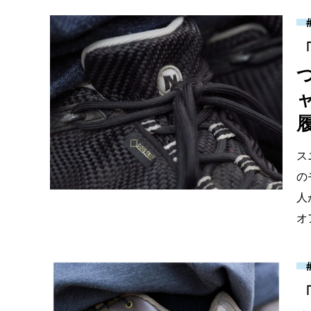
履
ス
の
人
オ