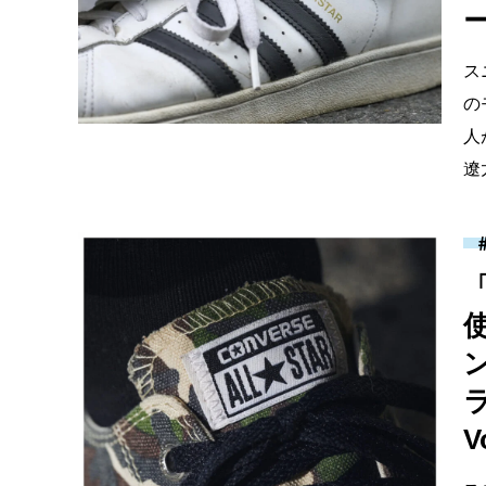
ー
ス
の
人
遼
V