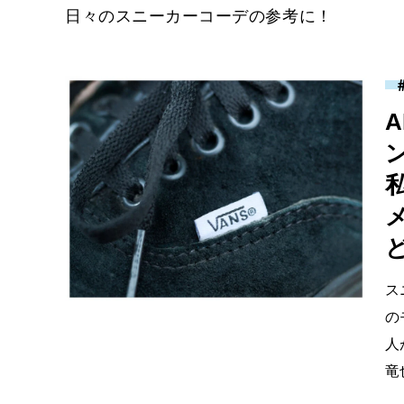
日々のスニーカーコーデの参考に！
ど
ス
の
人
竜