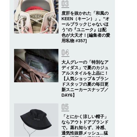
度肝を抜かれた「和風の
KEEN（キーン）」。“オ
ールブラックじゃないほ
う”の『ユニーク』は配
色が大天才！[編集者の愛
用私物 #357]
大人グレーの「特別なア
ディダス」で夏のカジュ
アルスタイルを上品に！
【人気ショップ＆ブラン
ドスタッフの夏の毎日更
新スニーカースナップ／
DAY6】
「とにかく涼しい帽子」
ならアウトドアブランド
で。蒸れ知らず、冷感、
通気性抜群メッシュ...猛