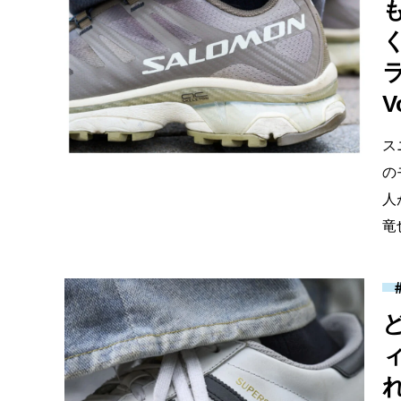
V
ス
の
人
竜