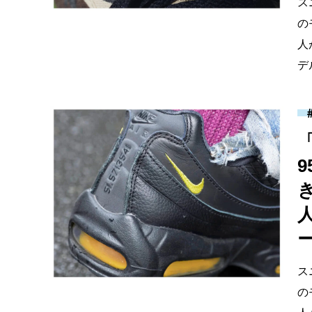
ス
の
人
デ
ー
ス
の