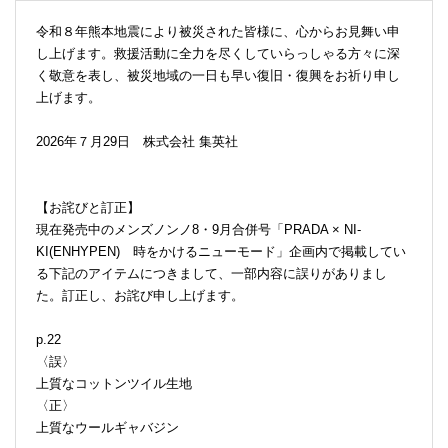
令和８年熊本地震により被災された皆様に、心からお見舞い申
し上げます。救援活動に全力を尽くしていらっしゃる方々に深
く敬意を表し、被災地域の一日も早い復旧・復興をお祈り申し
上げます。
2026年７月29日 株式会社 集英社
【お詫びと訂正】
現在発売中のメンズノンノ8・9月合併号「PRADA × NI-
KI(ENHYPEN) 時をかけるニューモード」企画内で掲載してい
る下記のアイテムにつきまして、一部内容に誤りがありまし
た。訂正し、お詫び申し上げます。
p.22
〈誤〉
上質なコットンツイル生地
〈正〉
上質なウールギャバジン