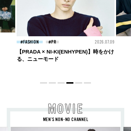
26.07.09
FASHION
2026.07.09
BEA
ロエベの新しい世界へようこそ。大胆な
コントラストとレイヤードの先に。装う
喜び、明るいスピリット
MOVIE
MEN’S NON-NO CHANNEL