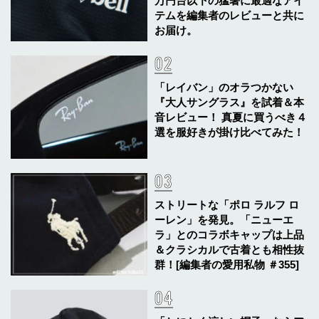
万円台以下の猛暑に最適なアイ
テムを編集者のレビューと共に
お届け。
「レイバン」のオラつかない
『大人サングラス』を試着＆本
音レビュー！ 真夏に買うべき４
選を服好きが掛け比べてみた！
ストリートな「ポロ ラルフ ロ
ーレン」を発見。「ニューエ
ラ」とのコラボキャップは上品
＆クラシカルで古着とも相性抜
群！[編集者の愛用私物 ＃355]