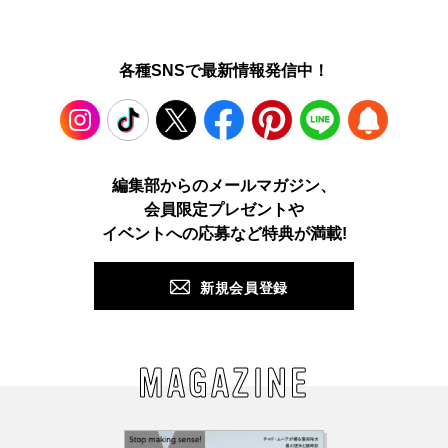
各種SNSで最新情報発信中！
Instagram
TikTok
X
Facebook
Pinterest
LINE
WEB
編集部からのメールマガジン、
会員限定プレゼントや
PUSH
イベントへの応募など特典が満載!
新規会員登録
MAGAZINE