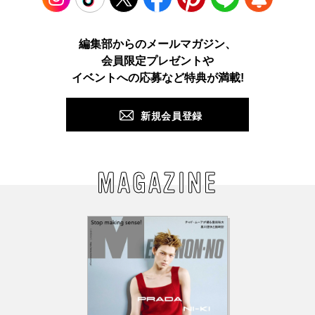
Instagram
TikTok
X
Facebook
Pinterest
LINE
WEB
編集部からのメールマガジン、
会員限定プレゼントや
PUSH
イベントへの応募など特典が満載!
新規会員登録
MAGAZINE