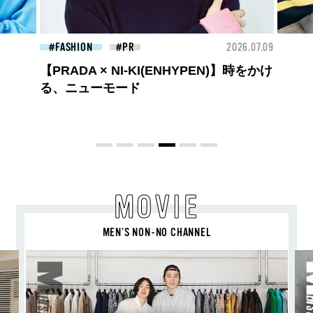
26.07.09
FASHION
2026.07.09
FAS
ロエベの新しい世界へようこそ。大胆な
コントラストとレイヤードの先に。装う
喜び、明るいスピリット
MOVIE
MEN’S NON-NO CHANNEL