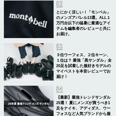
とにかく涼しい！「モンベル」
のメンズアパレル13選。ALL１
万円台以下の猛暑に最適なアイ
テムを編集者のレビューと共に
お届け。
３位ウーフォス、２位キーン、
１位は？ 最強「黒サンダル」全
20足を試着した服好きモデルの
マイベストを本音レビューでお
届け！
【最新】最強トレンドサンダル
25選！ 夏にメンズが買うべき1
足をナイキ、アディダス、ウー
フォスなど人気ブランドから服