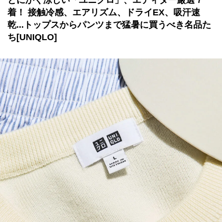
とにかく涼しい「ユニクロ」、エディター厳選７
着！ 接触冷感、エアリズム、ドライEX、吸汗速
乾...トップスからパンツまで猛暑に買うべき名品た
ち[UNIQLO]