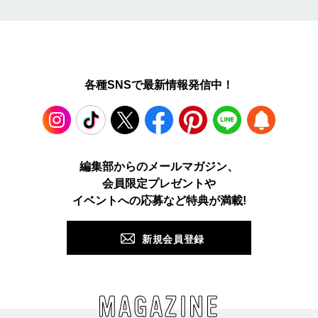
各種SNSで最新情報発信中！
Instagram
TikTok
X
Facebook
Pinterest
LINE
WEB
編集部からのメールマガジン、
会員限定プレゼントや
PUSH
イベントへの応募など特典が満載!
新規会員登録
MAGAZINE