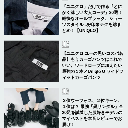
「ユニクロ」だけで作る『とに
かく涼しい大人コーデ』20選！
軽快なオールブラック、ショー
ツスタイル...好印象テクを総ま
とめ！【UNIQLO】
【ユニクロ ユーの黒いコスパ名
品】もうカーゴパンツはこれで
いい。ワードローブに加えたい
最強の１本／Uniqlo U ワイドフ
ィットカーゴパンツ
３位ウーフォス、２位キーン、
１位は？ 最強「黒サンダル」全
20足を試着した服好きモデルの
マイベストを本音レビューでお
届け！