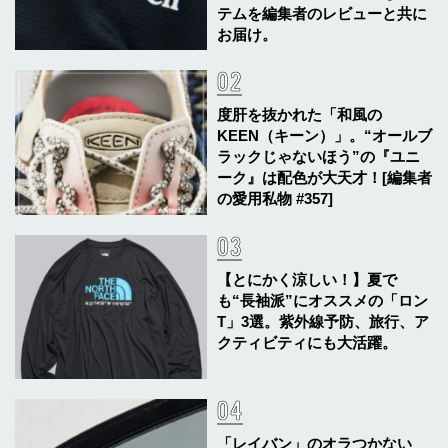
テムを編集者のレビューと共に
お届け。
度肝を抜かれた「和風の
KEEN（キーン）」。“オールブ
ラックじゃないほう”の『ユニ
ーク』は配色が大天才！[編集者
の愛用私物 #357]
【とにかく涼しい！】夏で
も“長袖派”にオススメの「ロン
T」3選。紫外線予防、旅行、ア
クティビティにも大活躍。
「レイバン」のオラつかない