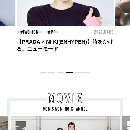
26.07.09
BEAUTY
2026.07.27
FAS
大胆不敵で、どこまでも自由。
BALLISTIK BOYZ 砂田将宏がまとう
COACHの新作フレグランス「コーチ ピ
ュア プラチナム パルファム」
MOVIE
MEN’S NON-NO CHANNEL