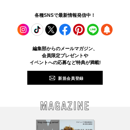
各種SNSで最新情報発信中！
Instagram
TikTok
X
Facebook
Pinterest
LINE
WEB
編集部からのメールマガジン、
会員限定プレゼントや
PUSH
イベントへの応募など特典が満載!
新規会員登録
MAGAZINE