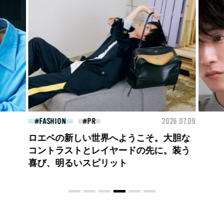
26.07.09
FASHION
2026.07.09
BEA
高橋璃央と、ジュエッテの出会い。夏の
定番、ピンクゴールドが印象的
な“SUMMER PINK”［meets Jouete!
Vol.12］