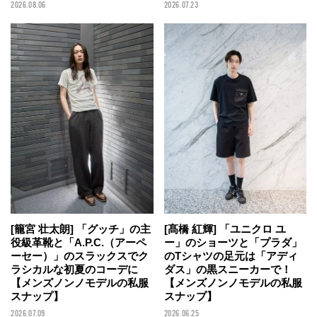
2026.08.06
2026.07.23
[籠宮 壮太朗] 「グッチ」の主
[髙橋 紅輝] 「ユニクロ ユ
役級革靴と「A.P.C.（アーペ
ー」のショーツと「プラダ」
ーセー）」のスラックスでク
のTシャツの足元は「アディ
ラシカルな初夏のコーデに
ダス」の黒スニーカーで！
【メンズノンノモデルの私服
【メンズノンノモデルの私服
スナップ】
スナップ】
2026.07.09
2026.06.25