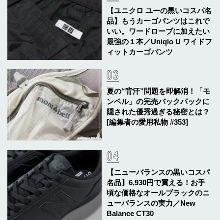
【ユニクロ ユーの黒いコスパ名
品】もうカーゴパンツはこれで
いい。ワードローブに加えたい
最強の１本／Uniqlo U ワイドフ
ィットカーゴパンツ
夏の“背汗”問題を即解消！「モ
ンベル」の完売バックパックに
隠された優秀過ぎる秘密とは？
[編集者の愛用私物 #353]
【ニューバランスの黒いコスパ
名品】6,930円で買える！お手
頃な価格なオールブラックのニ
ューバランスの実力／New
Balance CT30