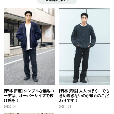
[若林 拓也] 大人っぽく、でも
[若林 拓也] シンプルな無地コ
きめ過ぎないのが最近のこだ
ーデは、オーバーサイズで抜
わりです！
け感を！
2020.11.23
2021.01.14