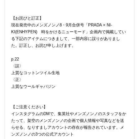
【お詫びと訂正】
現在発売中のメンズノンノ8・9月合併号「PRADA × NI-
KI(ENHYPEN) 時をかけるニューモード」企画内で掲載してい
る下記のアイテムにつきまして、一部内容に誤りがありまし
た。訂正し、お詫び申し上げます。
p.22
〈誤〉
上質なコットンツイル生地
〈正〉
上質なウールギャバジン
【ご注意ください】
インスタグラムのDMで、集英社やメンズノンノのスタッフをか
たって、架空のメンズノンノの企画で個人情報や写真などを送
らせる、なりすましアカウントの存在が報告されています。メ
ンズノンノの3つの公式アカウント