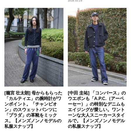
2026.05.28
[籠宮 壮太朗] 母からもらった
[中田 圭祐] 「コンバース」の
「カルティエ」の腕時計がワ
ウエポンも「A.P.C.（アーペ
ンポイント。「チャンピオ
ーセー）」の特別なデニムも
ン」のスウェットパンツに
エイジングが愛しい。ワント
「プラダ」の革靴をミック
ーンな大人スニーカースタイ
ス。【メンズノンノモデルの
ルで。【メンズノンノモデル
私服スナップ】
の私服スナップ】