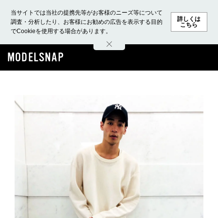
当サイトでは当社の提携先等がお客様のニーズ等について
詳しくは
調査・分析したり、お客様にお勧めの広告を表示する目的
こちら
でCookieを使用する場合があります。
ホーム
モデル募集
ランキング
ファッション
ビューテ
MODELSNAP