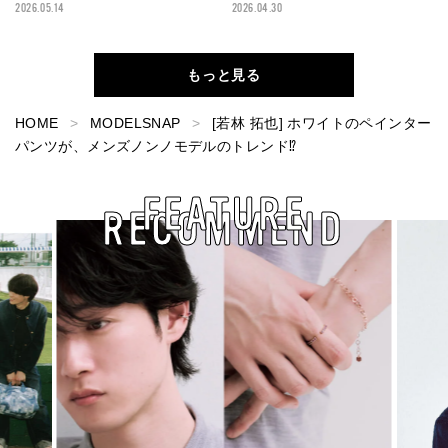
2026.05.14
2026.04.30
もっと見る
HOME
MODELSNAP
[若林 拓也] ホワイトのペインター
パンツが、メンズノンノモデルのトレンド⁉︎
FEATURE
RECOMMEND