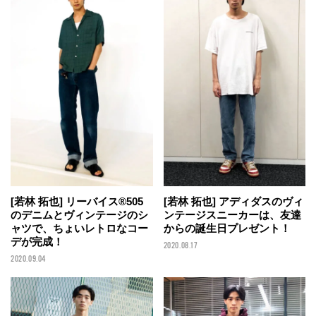
[若林 拓也] リーバイス®︎505
[若林 拓也] アディダスのヴィ
のデニムとヴィンテージのシ
ンテージスニーカーは、友達
ャツで、ちょいレトロなコー
からの誕生日プレゼント！
デが完成！
2020.08.17
2020.09.04