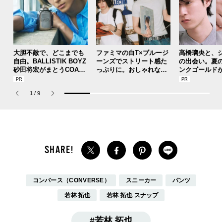
大胆不敵で、どこまでも
ファミマの白T×ブルージ
高橋璃央と、
自由。BALLISTIK BOYZ
ーンズでストリート感た
の出会い。夏
砂田将宏がまとうCOACH
っぷりに。おしゃれな人
ンクゴールド
の新作フレグランス「コ
が集う「ソウル」のショ
SUMMER PIN
ーチ ピュア プラチナム
ップ、コミュニティスナ
Jouete! Vol.1
1
/
9
パルファム」
ップ！
コンバース（CONVERSE）
スニーカー
パンツ
若林 拓也
若林 拓也 スナップ
若林 拓也