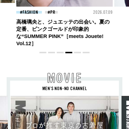
26.07.09
FASHION
2026.07.09
BEA
【PRADA × NI-KI(ENHYPEN)】時をかけ
る、ニューモード
MOVIE
MEN’S NON-NO CHANNEL