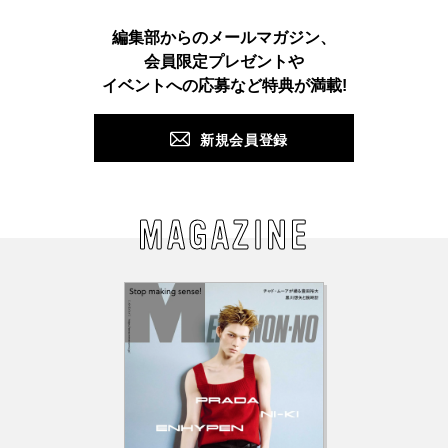
Instagram
TikTok
X
Facebook
Pinterest
LINE
WEB
編集部からのメールマガジン、
会員限定プレゼントや
PUSH
イベントへの応募など特典が満載!
新規会員登録
MAGAZINE