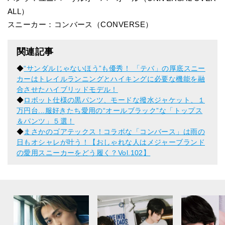
ALL）
スニーカー：コンバース（CONVERSE）
関連記事
◆
“サンダルじゃないほう”も優秀！ 「テバ」の厚底スニー
カーはトレイルランニングとハイキングに必要な機能を融
合させたハイブリッドモデル！
◆
ロボット仕様の黒パンツ、モードな撥水ジャケット、１
万円台...服好きたち愛用の“オールブラック”な「トップス
＆パンツ」５選！
◆
まさかのゴアテックス！コラボな「コンバース」は雨の
日もオシャレが叶う！【おしゃれな人はメジャーブランド
の愛用スニーカーをどう履く？Vol.102】