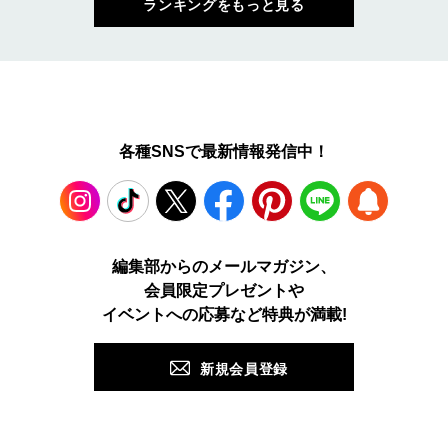
ランキングをもっと見る
各種SNSで最新情報発信中！
Instagram
TikTok
X
Facebook
Pinterest
LINE
WEB
編集部からのメールマガジン、
会員限定プレゼントや
PUSH
イベントへの応募など特典が満載!
新規会員登録