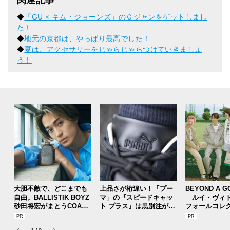
関連記事
◆
「GU × キム・ジョーンズ」のＧジャンをゲットしまし
た！
◆
地元の京都は、やっぱり最高でした！
◆
夏は、アクセサリーをじゃらじゃらつけていきましょ
う！
大胆不敵で、どこまでも
上品さが桁違い！「プー
BEYOND A G
自由。BALLISTIK BOYZ
マ」の『スピードキャッ
ルイ・ヴィト
砂田将宏がまとうCOACH
ト プラス』は黒別注が狙
フォールコレ
の新作フレグランス「コ
い目！【人気ショップ＆
描くプレッピ
ーチ ピュア プラチナム
ブランドスタッフの夏の