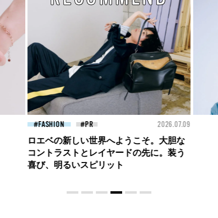
26.07.09
BEAUTY
2026.07.09
FAS
夏のパーマ、さらにあか抜け。N.（エヌ
ドット）のスタイリングアイテムで作る
旬ヘアのテクニックを、人気３サロンに
教わった！