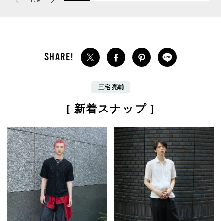
1
/
9
パルファム」
毎日更新スニーカースナ
ップ／DAY7】
三宅 亮輔
[ 新着スナップ ]