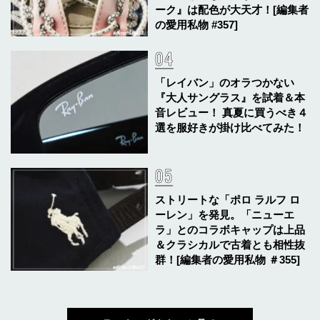
ーク』は配色が大天才！[編集者
の愛用私物 #357]
「レイバン」のオラつかない
『大人サングラス』を試着＆本
音レビュー！ 真夏に買うべき４
選を服好きが掛け比べてみた！
ストリートな「ポロ ラルフ ロ
ーレン」を発見。「ニューエ
ラ」とのコラボキャップは上品
＆クラシカルで古着とも相性抜
群！[編集者の愛用私物 ＃355]