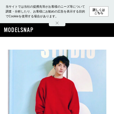
当サイトでは当社の提携先等がお客様のニーズ等について
詳しくは
調査・分析したり、お客様にお勧めの広告を表示する目的
こちら
でCookieを使用する場合があります。
ホーム
モデル募集
ランキング
ファッション
ビューテ
MODELSNAP