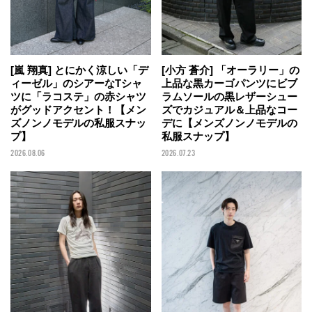
[嵐 翔真] とにかく涼しい「デ
[小方 蒼介] 「オーラリー」の
ィーゼル」のシアーなTシャ
上品な黒カーゴパンツにビブ
ツに「ラコステ」の赤シャツ
ラムソールの黒レザーシュー
がグッドアクセント！【メン
ズでカジュアル＆上品なコー
ズノンノモデルの私服スナッ
デに【メンズノンノモデルの
プ】
私服スナップ】
2026.08.06
2026.07.23