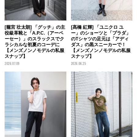
[籠宮 壮太朗] 「グッチ」の主
[髙橋 紅輝] 「ユニクロ ユ
役級革靴と「A.P.C.（アーペ
ー」のショーツと「プラダ」
ーセー）」のスラックスでク
のTシャツの足元は「アディ
ラシカルな初夏のコーデに
ダス」の黒スニーカーで！
【メンズノンノモデルの私服
【メンズノンノモデルの私服
スナップ】
スナップ】
2026.07.09
2026.06.25