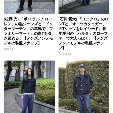
[石川 愛大] 「ユニクロ」のロ
[松岡 光] 「ポロ ラルフ ロー
ンTと「オニツカタイガー」
レン」の黒ジーンズと「ドク
のTシャツをレイヤード。長
ターマーチン」の革靴で「フ
年愛用の「ハルタ」のローフ
ァミリーマート」の白Tを引
ァーで大人っぽく。【メンズ
き締める！【メンズノンノモ
ノンノモデルの私服スナッ
デルの私服スナップ】
プ】
2026.06.11
2026.05.28