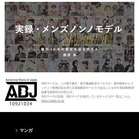
ABJマークは、この電子書店・電子書籍配信サービスが、著作権者からコ
ンテンツ使用許諾を得た正規版配信サービスであることを示す登録商標(登
録番号第6091713号)です。
ABJマークの詳細、ABJマークを掲示しているサービスの一覧はこちら。
https://aebs.or.jp/
マンガ
少年マンガ
青年マンガ
少女マンガ
女性マンガ