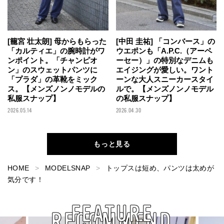
[籠宮 壮太朗] 母からもらった
[中田 圭祐] 「コンバース」の
「カルティエ」の腕時計がワ
ウエポンも「A.P.C.（アーペ
ンポイント。「チャンピオ
ーセー）」の特別なデニムも
ン」のスウェットパンツに
エイジングが愛しい。ワント
「プラダ」の革靴をミック
ーンな大人スニーカースタイ
ス。【メンズノンノモデルの
ルで。【メンズノンノモデル
私服スナップ】
の私服スナップ】
2026.05.14
2026.04.30
もっと見る
HOME
MODELSNAP
トップスは短め、パンツは太めが
気分です！
FEATURE
RECOMMEND