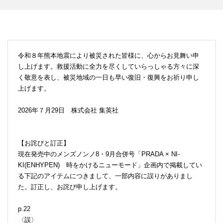
令和８年熊本地震により被災された皆様に、心からお見舞い申
し上げます。救援活動に全力を尽くしていらっしゃる方々に深
く敬意を表し、被災地域の一日も早い復旧・復興をお祈り申し
上げます。
2026年７月29日 株式会社 集英社
【お詫びと訂正】
現在発売中のメンズノンノ8・9月合併号「PRADA × NI-
KI(ENHYPEN) 時をかけるニューモード」企画内で掲載してい
る下記のアイテムにつきまして、一部内容に誤りがありまし
た。訂正し、お詫び申し上げます。
p.22
〈誤〉