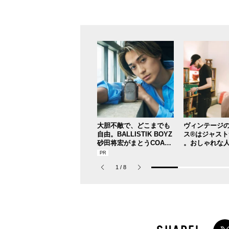
大胆不敵で、どこまでも
ヴィンテージ
自由。BALLISTIK BOYZ
ス®はジャス
砂田将宏がまとうCOACH
。おしゃれな
の新作フレグランス「コ
ソウル」のセ
ーチ ピュア プラチナム
ップ、コミュ
1
/
8
パルファム」
ップ！