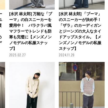
[水沢 林太郎] 万能な「プ
ー
[水沢 林太郎] 「プーマ」
ーマ」の白スニーカーを
ユ
のスニーカーが決め手！
愛用中！ バラクラバ風
暖
「ザラ」のカーディガン
マフラーでトレンドも防
」
とジーンズの大人なタイ
寒も完璧に【メンズノン
め
ドアップスタイル。【メ
ノモデルの私服スナッ
デ
ンズノンノモデルの私服
プ】
スナップ】
2025.02.27
2024.11.29