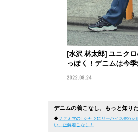
[水沢 林太郎] ユニ
っぽく！デニムは今季愛
2022.08.24
デニムの着こなし、もっと知り
◆
ファミマのTシャツにリーバイス®︎のシ
い」正解着こなし！