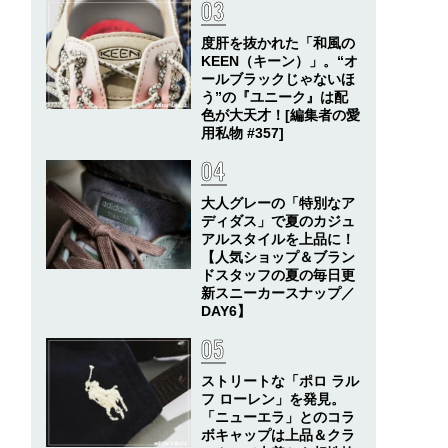
度肝を抜かれた「和風の
KEEN（キーン）」。“オ
ールブラックじゃないほ
う”の『ユニーク』は配
色が大天才！[編集者の愛
用私物 #357]
大人グレーの「特別なア
ディダス」で夏のカジュ
アルスタイルを上品に！
【人気ショップ＆ブラン
ドスタッフの夏の毎日更
新スニーカースナップ／
DAY6】
ストリートな「ポロ ラル
フ ローレン」を発見。
「ニューエラ」とのコラ
ボキャップは上品＆クラ