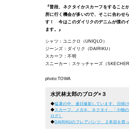
『普段、ネクタイかスカーフをすること
所に行く機会が多いので、そこに合わせ
す！ 今はこのダイリクのデニムが僕の
ます。』
シャツ：ユニクロ（UNIQLO）
ジーンズ：ダイリク（DAIRIKU）
スカーフ：不明
スニーカー：スケッチャーズ（SKECHER
photo:TOWA
水沢林太郎のブログ×３
◆
猛暑の中、連日撮影しています。日焼
◆
スカーフ、メガネ、ネクタイ...「小
ログ］
◆
DAIRIKUのフレアパンツ、２本目を