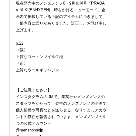
現在発売中のメンズノンノ8・9月合併号「PRADA
× NI-KI(ENHYPEN) 時をかけるニューモード」企
画内で掲載している下記のアイテムにつきまして、
一部内容に誤りがありました。訂正し、お詫び申し
上げます。
p.22
〈誤〉
上質なコットンツイル生地
〈正〉
上質なウールギャバジン
【ご注意ください】
インスタグラムのDMで、集英社やメンズノンノの
スタッフをかたって、架空のメンズノンノの企画で
個人情報や写真などを送らせる、なりすましアカウ
ントの存在が報告されています。メンズノンノの3
つの公式アカウント
@mensnonnojp