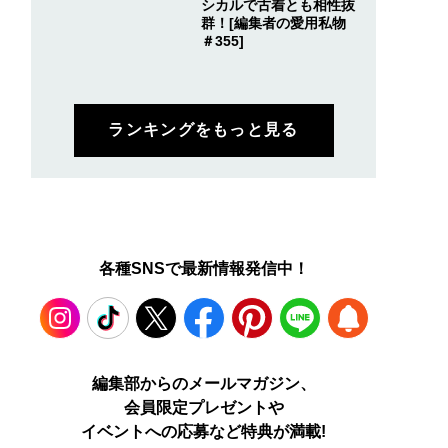
シカルで古着とも相性抜
群！[編集者の愛用私物
＃355]
ランキングをもっと見る
各種SNSで最新情報発信中！
Instagram
TikTok
X
Facebook
Pinterest
LINE
WEB
編集部からのメールマガジン、
会員限定プレゼントや
PUSH
イベントへの応募など特典が満載!