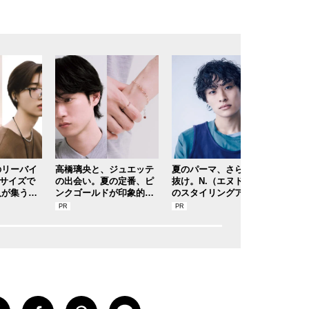
のリーバイ
高橋璃央と、ジュエッテ
夏のパーマ、さらにあか
【メ
トサイズで
の出会い。夏の定番、ピ
抜け。N.（エヌドット）
第1
人が集う「
ンクゴールドが印象的な“
のスタイリングアイテム
康太
レクトショ
SUMMER PINK”［meets
で作る旬ヘアのテクニッ
のわ
ニティスナ
Jouete! Vol.12］
クを、人気３サロンに教
！
わった！