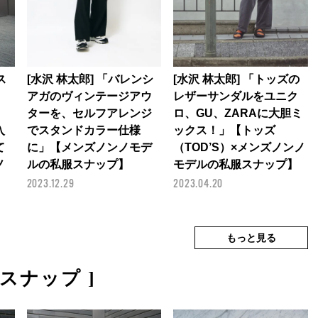
ス
[水沢 林太郎] 「バレンシ
[水沢 林太郎] 「トッズの
アガのヴィンテージアウ
レザーサンダルをユニク
ターを、セルフアレンジ
ロ、GU、ZARAに大胆ミ
入
でスタンドカラー仕様
ックス！」【トッズ
て
に」【メンズノンノモデ
（TOD’S）×メンズノンノ
ノ
ルの私服スナップ】
モデルの私服スナップ】
】
2023.12.29
2023.04.20
着スナップ ]