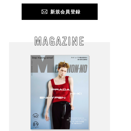
新規会員登録
MAGAZINE
ンズノンノラジオ】
ロエベの新しい世界へよ
過去最大の規模で開催
32回髙橋大翔＆野村
うこそ。大胆なコントラ
メンズノンノ美容大賞
、仲よし同期コンビ
ストとレイヤードの先に
026 リアル選考会にご
ちゃわちゃ質問返し
。装う喜び、明るいスピ
待。気になるコスメを
リット
際に試して投票しよう
応募は9月7日10時まで