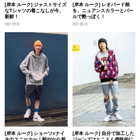
[岸本 ルーク] ジャストサイズ
[岸本 ルーク] レオパード柄
なTシャツの着こなしが今、
を、ニュアンスカラーとパー
新鮮！
ルで艶っぽく！
2021.09.02
2021.08.20
[岸本 ルーク] ショーツ×ナイ
[岸本 ルーク] 自分で加工した
キのスニーカー！鮮やかな差
ジーンズはとことん個性的に