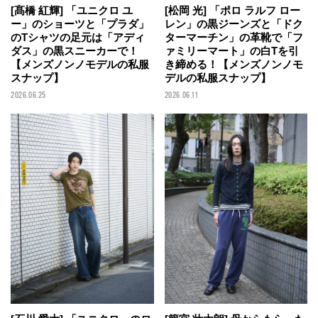
[髙橋 紅輝] 「ユニクロ ユ
[松岡 光] 「ポロ ラルフ ロー
ー」のショーツと「プラダ」
レン」の黒ジーンズと「ドク
のTシャツの足元は「アディ
ターマーチン」の革靴で「フ
ダス」の黒スニーカーで！
ァミリーマート」の白Tを引
【メンズノンノモデルの私服
き締める！【メンズノンノモ
スナップ】
デルの私服スナップ】
2026.06.25
2026.06.11