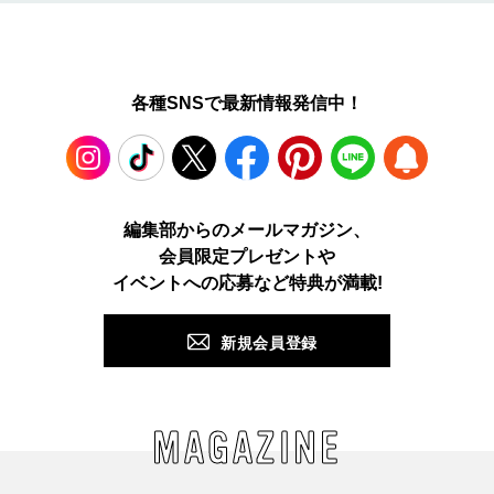
各種SNSで最新情報発信中！
Instagram
TikTok
X
Facebook
Pinterest
LINE
WEB
編集部からのメールマガジン、
会員限定プレゼントや
PUSH
イベントへの応募など特典が満載!
新規会員登録
MAGAZINE