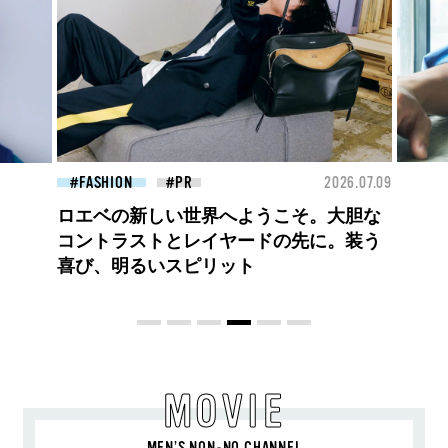
26.07.09
BEAUTY
2026.07.27
FAS
大胆不敵で、どこまでも自由。
BALLISTIK BOYZ 砂田将宏がまとう
COACHの新作フレグランス「コーチ ピ
ュア プラチナム パルファム」
MOVIE
MEN’S NON-NO CHANNEL