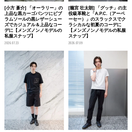
[小方 蒼介] 「オーラリー」の
[籠宮 壮太朗] 「グッチ」の主
上品な黒カーゴパンツにビブ
役級革靴と「A.P.C.（アーペ
ラムソールの黒レザーシュー
ーセー）」のスラックスでク
ズでカジュアル＆上品なコー
ラシカルな初夏のコーデに
デに【メンズノンノモデルの
【メンズノンノモデルの私服
私服スナップ】
スナップ】
2026.07.23
2026.07.09