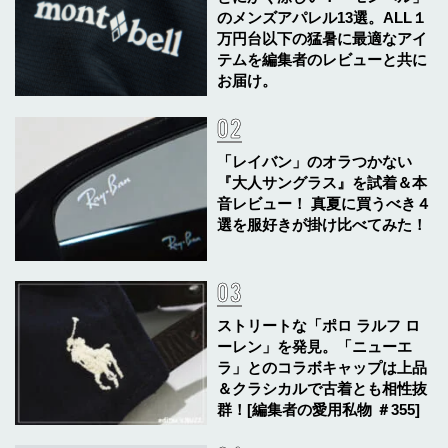
のメンズアパレル13選。ALL１
万円台以下の猛暑に最適なアイ
テムを編集者のレビューと共に
お届け。
「レイバン」のオラつかない
『大人サングラス』を試着＆本
音レビュー！ 真夏に買うべき４
選を服好きが掛け比べてみた！
ストリートな「ポロ ラルフ ロ
ーレン」を発見。「ニューエ
ラ」とのコラボキャップは上品
＆クラシカルで古着とも相性抜
群！[編集者の愛用私物 ＃355]