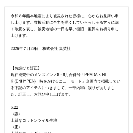
令和８年熊本地震により被災された皆様に、心からお見舞い申
し上げます。救援活動に全力を尽くしていらっしゃる方々に深
く敬意を表し、被災地域の一日も早い復旧・復興をお祈り申し
上げます。
2026年７月29日 株式会社 集英社
【お詫びと訂正】
現在発売中のメンズノンノ8・9月合併号「PRADA × NI-
KI(ENHYPEN) 時をかけるニューモード」企画内で掲載してい
る下記のアイテムにつきまして、一部内容に誤りがありまし
た。訂正し、お詫び申し上げます。
p.22
〈誤〉
上質なコットンツイル生地
〈正〉