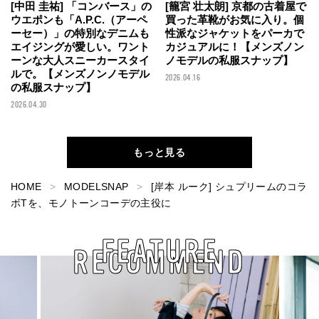
[中田 圭祐] 「コンバース」の
[籠宮 壮太朗] 京都の古着屋で
ウエポンも「A.P.C.（アーペ
買った革靴がお気に入り。個
ーセー）」の特別なデニムも
性派なジャケットをパーカで
エイジングが愛しい。ワント
カジュアルに！【メンズノン
ーンな大人スニーカースタイ
ノモデルの私服スナップ】
ルで。【メンズノンノモデル
2026.04.16
の私服スナップ】
2026.04.30
もっと見る
HOME
MODELSNAP
[岸本 ルーク] シュプリームのコラ
ボTを、モノトーンコーデの主役に
FEATURE
RECOMMEND