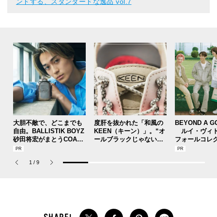
ンドする、スタンダードな逸品 vol.7
大胆不敵で、どこまでも
度肝を抜かれた「和風の
BEYOND A G
自由。BALLISTIK BOYZ
KEEN（キーン）」。“オ
ルイ・ヴィト
砂田将宏がまとうCOACH
ールブラックじゃないほ
フォールコレ
の新作フレグランス「コ
う”の『ユニーク』は配色
描くプレッピ
ーチ ピュア プラチナム
が大天才！[編集者の愛用
1
/
9
パルファム」
私物 #357]