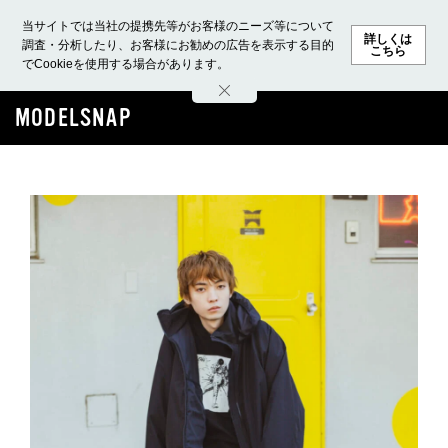
当サイトでは当社の提携先等がお客様のニーズ等について
詳しくは
調査・分析したり、お客様にお勧めの広告を表示する目的
こちら
でCookieを使用する場合があります。
ホーム
モデル募集
ランキング
ファッション
ビューテ
MODELSNAP