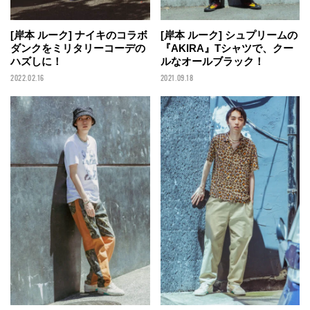
[岸本 ルーク] ナイキのコラボ
[岸本 ルーク] シュプリームの
ダンクをミリタリーコーデの
『AKIRA』Tシャツで、クー
ハズしに！
ルなオールブラック！
2022.02.16
2021.09.18