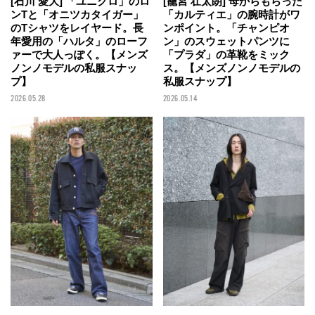
[石川 愛大] 「ユニクロ」のロ
[籠宮 壮太朗] 母からもらった
ンTと「オニツカタイガー」
「カルティエ」の腕時計がワ
のTシャツをレイヤード。長
ンポイント。「チャンピオ
年愛用の「ハルタ」のローフ
ン」のスウェットパンツに
ァーで大人っぽく。【メンズ
「プラダ」の革靴をミック
ノンノモデルの私服スナッ
ス。【メンズノンノモデルの
プ】
私服スナップ】
2026.05.28
2026.05.14