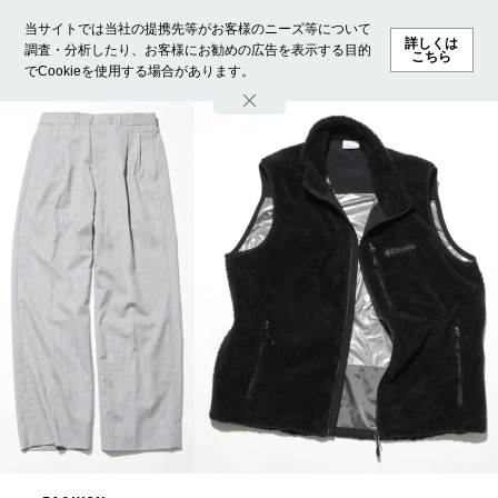
当サイトでは当社の提携先等がお客様のニーズ等について
詳しくは
調査・分析したり、お客様にお勧めの広告を表示する目的
こちら
でCookieを使用する場合があります。
ホーム
モデル募集
ランキング
ファッション
ビューテ