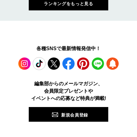
ランキングをもっと見る
各種SNSで最新情報発信中！
Instagram
TikTok
X
Facebook
Pinterest
LINE
WEB
編集部からのメールマガジン、
会員限定プレゼントや
PUSH
イベントへの応募など特典が満載!
新規会員登録