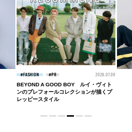
26.07.09
FASHION
2026.07.09
FAS
ロエベの新しい世界へようこそ。大胆な
コントラストとレイヤードの先に。装う
喜び、明るいスピリット