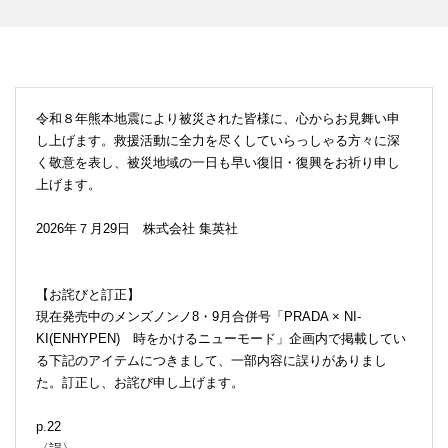
令和８年熊本地震により被災された皆様に、心からお見舞い申
し上げます。救援活動に全力を尽くしていらっしゃる方々に深
く敬意を表し、被災地域の一日も早い復旧・復興をお祈り申し
上げます。
2026年７月29日 株式会社 集英社
【お詫びと訂正】
現在発売中のメンズノンノ8・9月合併号「PRADA × NI-
KI(ENHYPEN) 時をかけるニューモード」企画内で掲載してい
る下記のアイテムにつきまして、一部内容に誤りがありまし
た。訂正し、お詫び申し上げます。
p.22