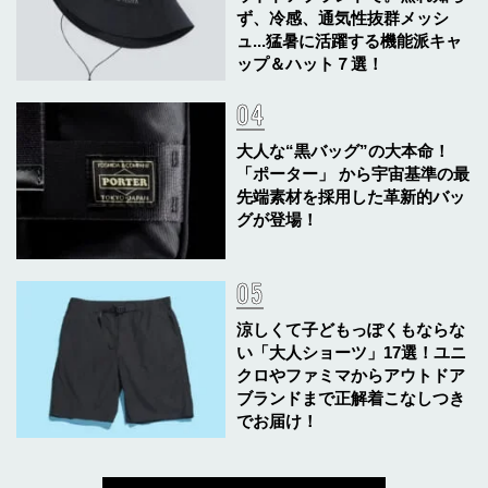
ず、冷感、通気性抜群メッシ
ュ...猛暑に活躍する機能派キャ
ップ＆ハット７選！
大人な“黒バッグ”の大本命！
「ポーター」 から宇宙基準の最
先端素材を採用した革新的バッ
グが登場！
涼しくて子どもっぽくもならな
い「大人ショーツ」17選！ユニ
クロやファミマからアウトドア
ブランドまで正解着こなしつき
でお届け！