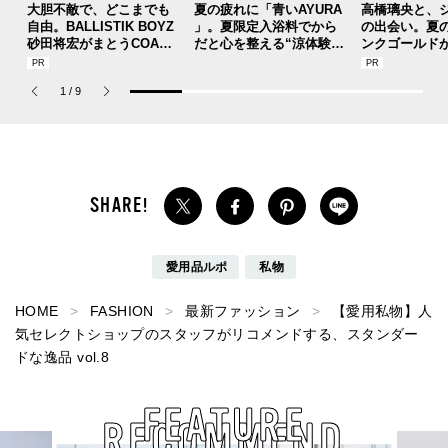
大胆不敵で、どこまでも
夏の疲れに「青いAYURA
高橋璃央と、
自由。BALLISTIK BOYZ
」。夏限定入浴料でから
の出会い。夏
砂田将宏がまとうCOACH
だと心を整える“涼体験”
ンクゴールド
の新作フレグランス「コ
を【ひんやりコスメレビ
SUMMER PIN
ーチ ピュア プラチナム
ュー／アユーラ「メディ
Jouete! Vol.1
1
/
9
パルファム」
テーションバス（香涼み
）α」】
愛用品ルポ
私物
HOME
FASHION
最新ファッション
【愛用私物】人
気セレクトショップのスタッフがリコメンドする、スタンダー
ドな逸品 vol.8
FEATURE
RECOMMEND