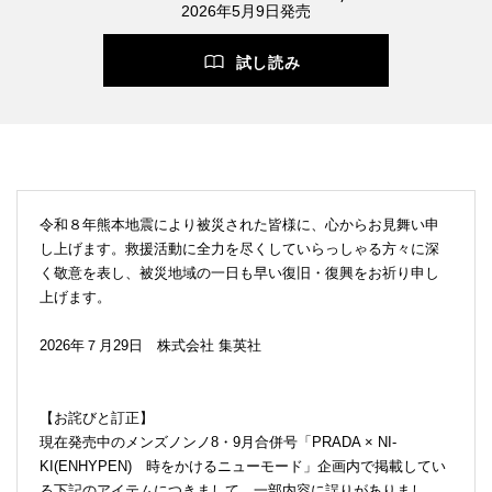
2026年5月9日発売
試し読み
令和８年熊本地震により被災された皆様に、心からお見舞い申
し上げます。救援活動に全力を尽くしていらっしゃる方々に深
く敬意を表し、被災地域の一日も早い復旧・復興をお祈り申し
上げます。
2026年７月29日 株式会社 集英社
【お詫びと訂正】
現在発売中のメンズノンノ8・9月合併号「PRADA × NI-
KI(ENHYPEN) 時をかけるニューモード」企画内で掲載してい
る下記のアイテムにつきまして、一部内容に誤りがありまし