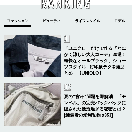
RANKING
「ユニクロ」だけで作る『とに
かく涼しい大人コーデ』20選！
軽快なオールブラック、ショー
ツスタイル...好印象テクを総ま
とめ！【UNIQLO】
夏の“背汗”問題を即解消！「モ
ンベル」の完売バックパックに
隠された優秀過ぎる秘密とは？
[編集者の愛用私物 #353]