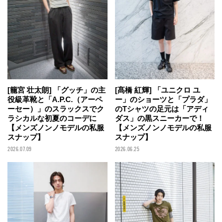
[籠宮 壮太朗] 「グッチ」の主
[髙橋 紅輝] 「ユニクロ ユ
役級革靴と「A.P.C.（アーペ
ー」のショーツと「プラダ」
ーセー）」のスラックスでク
のTシャツの足元は「アディ
ラシカルな初夏のコーデに
ダス」の黒スニーカーで！
【メンズノンノモデルの私服
【メンズノンノモデルの私服
スナップ】
スナップ】
2026.07.09
2026.06.25