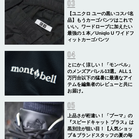
【ユニクロ ユーの黒いコスパ名
品】もうカーゴパンツはこれで
いい。ワードローブに加えたい
最強の１本／Uniqlo U ワイドフ
ィットカーゴパンツ
とにかく涼しい！「モンベル」
のメンズアパレル13選。ALL１
万円台以下の猛暑に最適なアイ
テムを編集者のレビューと共に
お届け。
上品さが桁違い！「プーマ」の
『スピードキャット プラス』は
黒別注が狙い目！【人気ショッ
プ＆ブランドスタッフの夏の毎