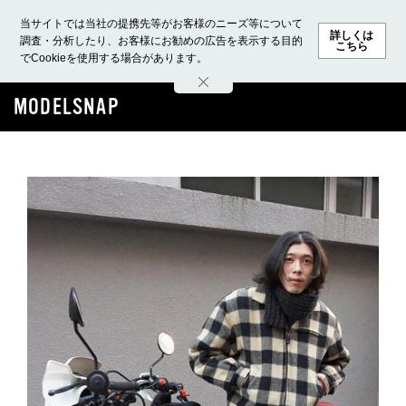
当サイトでは当社の提携先等がお客様のニーズ等について
詳しくは
調査・分析したり、お客様にお勧めの広告を表示する目的
こちら
でCookieを使用する場合があります。
ホーム
モデル募集
ランキング
ファッション
ビューテ
MODELSNAP