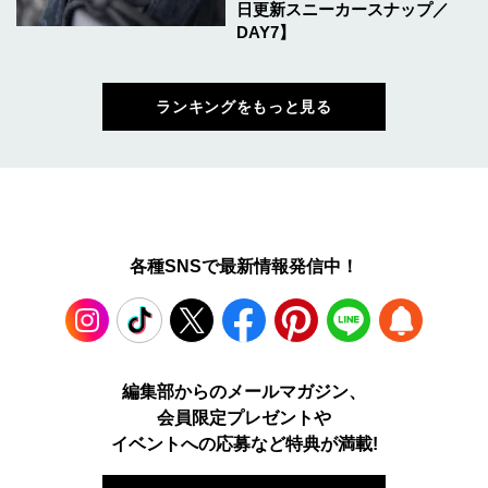
日更新スニーカースナップ／
DAY7】
ランキングをもっと見る
各種SNSで最新情報発信中！
Instagram
TikTok
X
Facebook
Pinterest
LINE
WEB
編集部からのメールマガジン、
会員限定プレゼントや
PUSH
イベントへの応募など特典が満載!