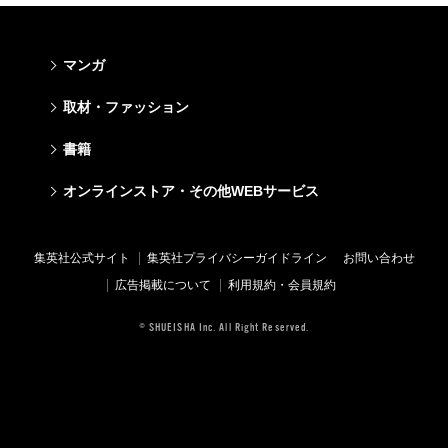
マンガ
少年マンガ
青年マンガ
少女マンガ
女性マンガ
取材・ファッション
週刊少年ジャンプ
週刊ヤングジャンプ
りぼん
Cookie
ファッション・美容
芸能・情報・スポーツ
書籍
ジャンプSQ
ヤングジャンプ定期購読デジタル
マーガレット
Cocohana
Seventeen
Myojo
Vジャンプ
ヤンジャン！
別冊マーガレット
office YOU
文芸・文庫・総合
学芸・ノンフィクション・新書
ライトノベル・ノベライズ
キッズ
オンラインストア・その他WEBサービス
non-no
週プレNEWS
最強ジャンプ
となりのヤングジャンプ
マンガMee公式サイト
マンガMee公式サイト
すばる
集英社学芸部 - 学芸・ノンフィクション
集英社Webマガジン コバルト
集英社みらい文庫
BAILA
週プレ グラジャパ!
オンラインストア
その他WEBサービス
少年ジャンプ+
グランドジャンプ
リマコミ
リマコミ
小説すばる
集英社ビジネス書
集英社オレンジ文庫
集英社の児童図書 S-KIDS.LAND
MAQUIA
Sportiva
OTO
集英社アドナビ
ジャンプTOON
ウルトラジャンプ
ジャンプTOON
ジャンプTOON
集英社公式サイト
集英社プライバシーガイドライン
お問い合わせ
集英社 文芸ステーション
集英社新書
シフォン文庫
SPUR
パラスポ
SHUEISHA MANGA-ART HERITAGE
集英社エディターズ・ラボ
ZEBRACK
少年ジャンプ+
ZEBRACK
ZEBRACK
広告掲載について
利用規約・会員規約
web 集英社文庫
集英社新書プラス - 知の水先案内人
ダッシュエックス文庫公式サイト
LEE
ジャンプキャラクターズストア
ジャンプルーキー！
ジャンプTOON
マンガMeets
マンガMeets
青春と読書
1日5分で、明日は変わる よみタイ yomitai
JUMP j-BOOKS
eclat
© SHUEISHA Inc. All Right Reserved.
HAPPY PLUS STORE
S-MANGA
ZEBRACK
S-MANGA
S-MANGA
アジア人物史
kotoba
T JAPAN
SHUEISHA VOX
集英社ジャンプリミックス
S-MANGA
集英社コミック文庫
集英社コミック文庫
e!集英社
HAPPY PLUS ONE
LEEマルシェ
集英社コミック文庫
集英社ジャンプリミックス
情報・知識＆オピニオン imidas
MEN'S NON-NO
SHOP Marisol
集英社コミック文庫
UOMO
eclat premium