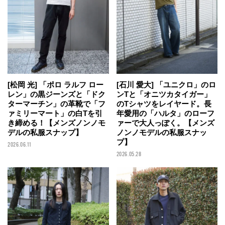
[石川 愛大] 「ユニクロ」のロ
[松岡 光] 「ポロ ラルフ ロー
ンTと「オニツカタイガー」
レン」の黒ジーンズと「ドク
のTシャツをレイヤード。長
ターマーチン」の革靴で「フ
年愛用の「ハルタ」のローフ
ァミリーマート」の白Tを引
ァーで大人っぽく。【メンズ
き締める！【メンズノンノモ
ノンノモデルの私服スナッ
デルの私服スナップ】
プ】
2026.06.11
2026.05.28