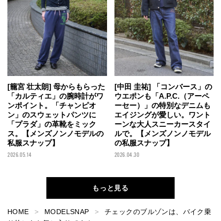
[籠宮 壮太朗] 母からもらった
[中田 圭祐] 「コンバース」の
「カルティエ」の腕時計がワ
ウエポンも「A.P.C.（アーペ
ンポイント。「チャンピオ
ーセー）」の特別なデニムも
ン」のスウェットパンツに
エイジングが愛しい。ワント
「プラダ」の革靴をミック
ーンな大人スニーカースタイ
ス。【メンズノンノモデルの
ルで。【メンズノンノモデル
私服スナップ】
の私服スナップ】
2026.05.14
2026.04.30
もっと見る
HOME
MODELSNAP
チェックのブルゾンは、バイク乗