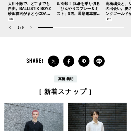
大胆不敵で、どこまでも
即冷却！ 猛暑を乗り切る
高橋璃央と、
自由。BALLISTIK BOYZ
「ひんやりスプレー＆ミ
の出会い。夏
砂田将宏がまとうCOACH
スト」9選。通勤電車前、
ンクゴールド
の新作フレグランス「コ
運動後、日中...全シーン
SUMMER PIN
ーチ ピュア プラチナム
で頼れる夏のメンズのマ
Jouete! Vol.1
1
/
9
パルファム」
ストハブ。
髙橋 義明
[ 新着スナップ ]