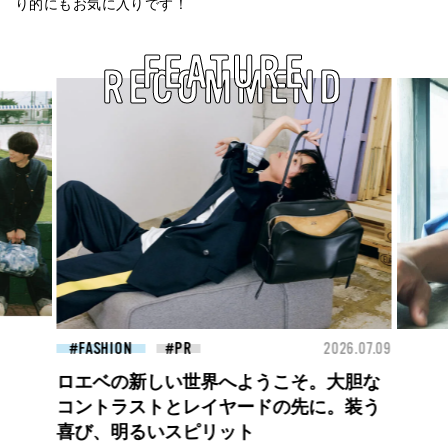
り的にもお気に入りです！
FEATURE
RECOMMEND
26.07.09
BEAUTY
2026.07.27
BEA
大胆不敵で、どこまでも自由。
BALLISTIK BOYZ 砂田将宏がまとう
COACHの新作フレグランス「コーチ ピ