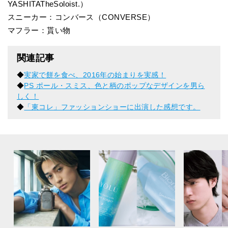
YASHITATheSoloist.）
スニーカー：コンバース（CONVERSE）
マフラー：貰い物
関連記事
◆
実家で餅を食べ、2016年の始まりを実感！
◆
PS ポール・スミス、色と柄のポップなデザインを男ら
しく！
◆
「東コレ」ファッションショーに出演した感想です。