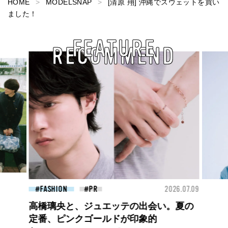
HOME
MODELSNAP
[清原 翔] 沖縄でスウェットを買い
ました！
FEATURE
RECOMMEND
26.07.09
BEAUTY
2026.07.09
FAS
夏のパーマ、さらにあか抜け。N.（エヌ
ドット）のスタイリングアイテムで作る