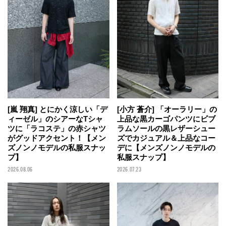
[嵐 翔真] とにかく涼しい「デ
[小方 蒼介] 「オーラリー」の
ィーゼル」のシアーなTシャ
上品な黒カーゴパンツにビブ
ツに「ラコステ」の赤シャツ
ラムソールの黒レザーシュー
がグッドアクセント！【メン
ズでカジュアル＆上品なコー
ズノンノモデルの私服スナッ
デに【メンズノンノモデルの
プ】
私服スナップ】
2026.08.06
2026.07.23