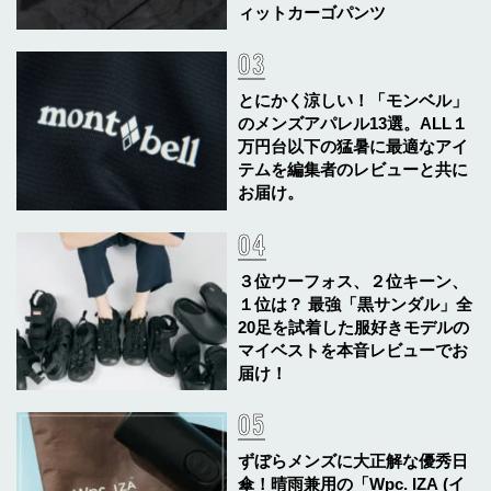
ィットカーゴパンツ
とにかく涼しい！「モンベル」
のメンズアパレル13選。ALL１
万円台以下の猛暑に最適なアイ
テムを編集者のレビューと共に
お届け。
３位ウーフォス、２位キーン、
１位は？ 最強「黒サンダル」全
20足を試着した服好きモデルの
マイベストを本音レビューでお
届け！
ずぼらメンズに大正解な優秀日
傘！晴雨兼用の「Wpc. IZA (イ