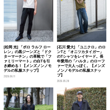
[石川 愛大] 「ユニクロ」のロ
[松岡 光] 「ポロ ラルフ ロー
ンTと「オニツカタイガー」
レン」の黒ジーンズと「ドク
のTシャツをレイヤード。長
ターマーチン」の革靴で「フ
年愛用の「ハルタ」のローフ
ァミリーマート」の白Tを引
ァーで大人っぽく。【メンズ
き締める！【メンズノンノモ
ノンノモデルの私服スナッ
デルの私服スナップ】
プ】
2026.06.11
2026.05.28