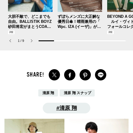
大胆不敵で、どこまでも
ずぼらメンズに大正解な
BEYOND A G
自由。BALLISTIK BOYZ
優秀日傘！晴雨兼用の「
ルイ・ヴィト
砂田将宏がまとうCOACH
Wpc. IZA (イーザ)」があ
フォールコレ
の新作フレグランス「コ
れば猛暑の日差しもゲリ
描くプレッピ
ーチ ピュア プラチナム
ラ豪雨も無問題！[編集者
1
/
9
パルファム」
の愛用私物 #360]
清原 翔
清原 翔 スナップ
清原 翔