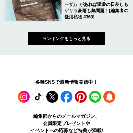
ーザ)」があれば猛暑の日差しも
ゲリラ豪雨も無問題！[編集者の
愛用私物 #360]
ランキングをもっと見る
各種SNSで最新情報発信中！
Instagram
TikTok
X
Facebook
Pinterest
LINE
WEB
編集部からのメールマガジン、
会員限定プレゼントや
PUSH
イベントへの応募など特典が満載!