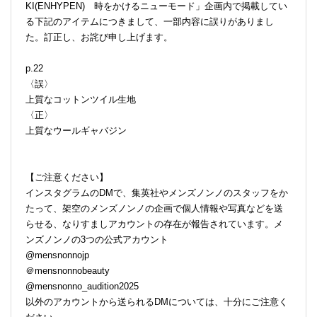
KI(ENHYPEN) 時をかけるニューモード」企画内で掲載してい
る下記のアイテムにつきまして、一部内容に誤りがありまし
た。訂正し、お詫び申し上げます。
p.22
〈誤〉
上質なコットンツイル生地
〈正〉
上質なウールギャバジン
【ご注意ください】
インスタグラムのDMで、集英社やメンズノンノのスタッフをか
たって、架空のメンズノンノの企画で個人情報や写真などを送
らせる、なりすましアカウントの存在が報告されています。メ
ンズノンノの3つの公式アカウント
@mensnonnojp
＠mensnonnobeauty
@mensnonno_audition2025
以外のアカウントから送られるDMについては、十分にご注意く