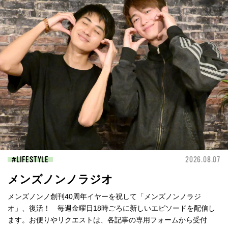
LIFESTYLE
2026.08.07
メンズノンノラジオ
メンズノンノ創刊40周年イヤーを祝して「メンズノンノラジ
オ」、復活！ 毎週金曜日18時ごろに新しいエピソードを配信し
ます。お便りやリクエストは、各記事の専用フォームから受付