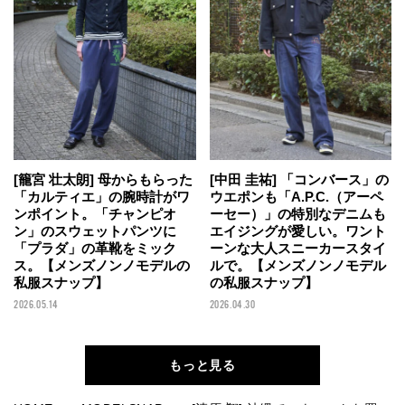
[籠宮 壮太朗] 母からもらった
[中田 圭祐] 「コンバース」の
「カルティエ」の腕時計がワ
ウエポンも「A.P.C.（アーペ
ンポイント。「チャンピオ
ーセー）」の特別なデニムも
ン」のスウェットパンツに
エイジングが愛しい。ワント
「プラダ」の革靴をミック
ーンな大人スニーカースタイ
ス。【メンズノンノモデルの
ルで。【メンズノンノモデル
私服スナップ】
の私服スナップ】
2026.05.14
2026.04.30
もっと見る