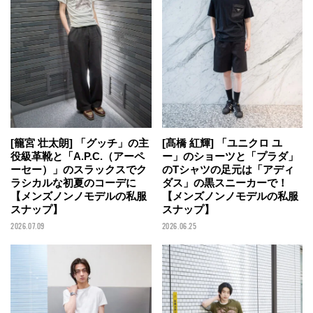
[籠宮 壮太朗] 「グッチ」の主
[髙橋 紅輝] 「ユニクロ ユ
役級革靴と「A.P.C.（アーペ
ー」のショーツと「プラダ」
ーセー）」のスラックスでク
のTシャツの足元は「アディ
ラシカルな初夏のコーデに
ダス」の黒スニーカーで！
【メンズノンノモデルの私服
【メンズノンノモデルの私服
スナップ】
スナップ】
2026.07.09
2026.06.25