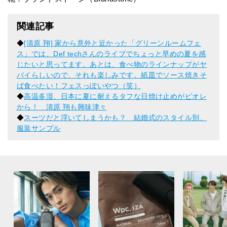
関連記事
◆
[清原 翔] 家から意外と近かった「グリーンルームフェ
ス」では、Def techさんのライブでちょっと早めの夏を感
じたいと思ってます。あとは、食べ物のラインナップがヤ
バイらしいので、それも楽しみです。紙皿でソース焼きそ
ば食べたい！フェスっぽいやつ（笑）
◆
高温多湿、日本に夏に耐えるタフな日焼け止めがビオレ
から！ 清原 翔も興味津々
◆
スーツだと浮いてしまうかも？ 結婚式のスタイル別、
服装サンプル