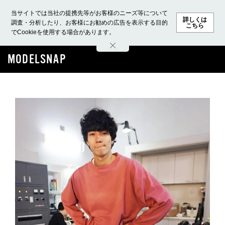
当サイトでは当社の提携先等がお客様のニーズ等について
詳しくは
調査・分析したり、お客様にお勧めの広告を表示する目的
こちら
でCookieを使用する場合があります。
ホーム
モデル募集
ランキング
ファッション
ビューテ
MODELSNAP