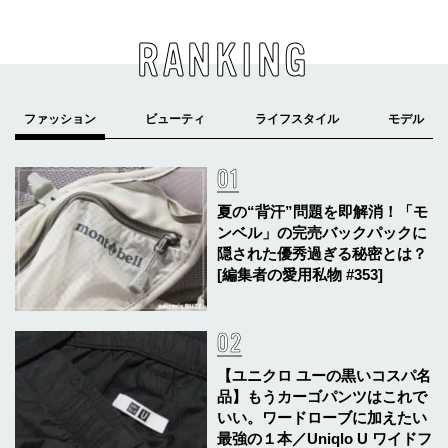
RANKING
夏の“背汗”問題を即解消！「モ
ンベル」の完売バックパックに
隠された優秀過ぎる秘密とは？
[編集者の愛用私物 #353]
【ユニクロ ユーの黒いコスパ名
品】もうカーゴパンツはこれで
いい。ワードローブに加えたい
最強の１本／Uniqlo U ワイドフ