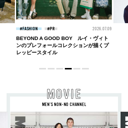
26.07.09
FASHION
2026.07.09
FAS
【PRADA × NI-KI(ENHYPEN)】時をかけ
る、ニューモード
MOVIE
MEN’S NON-NO CHANNEL