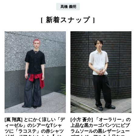
髙橋 義明
[ 新着スナップ ]
[嵐 翔真] とにかく涼しい「デ
[小方 蒼介] 「オーラリー」の
ィーゼル」のシアーなTシャ
上品な黒カーゴパンツにビブ
ツに「ラコステ」の赤シャツ
ラムソールの黒レザーシュー