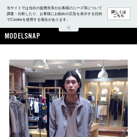
当サイトでは当社の提携先等がお客様のニーズ等について
詳しくは
調査・分析したり、お客様にお勧めの広告を表示する目的
こちら
でCookieを使用する場合があります。
ホーム
モデル募集
ランキング
ファッション
ビューテ
MODELSNAP