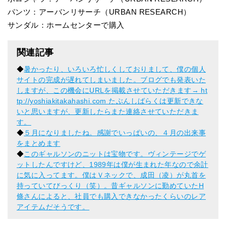
パンツ：アーバンリサーチ（URBAN RESEARCH）
サンダル：ホームセンターで購入
関連記事
◆
暑かったり、いろいろ忙しくしておりまして、僕の個人
サイトの完成が遅れてしまいました。ブログでも発表いた
しますが、この機会にURLを掲載させていただきます→ ht
tp://yoshiakitakahashi.com たぶんしばらくは更新できな
いと思いますが、更新したらまた連絡させていただきま
す。
◆
５月になりましたね。感謝でいっぱいの、４月の出来事
をまとめます
◆
このギャルソンのニットは宝物です。ヴィンテージでゲ
ットしたんですけど、1989年は僕が生まれた年なので余計
に気に入ってます。僕はＶネックで、成田（凌）が丸首を
持っていてびっくり（笑）。昔ギャルソンに勤めていたH
條さんによると、社員でも購入できなかったくらいのレア
アイテムだそうです。