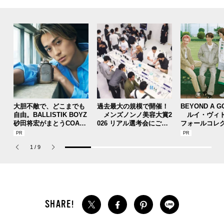
大胆不敵で、どこまでも
過去最大の規模で開催！
BEYOND A G
自由。BALLISTIK BOYZ
メンズノンノ美容大賞2
ルイ・ヴィト
砂田将宏がまとうCOACH
026 リアル選考会にご招
フォールコレ
の新作フレグランス「コ
待。気になるコスメを実
描くプレッピ
ーチ ピュア プラチナム
際に試して投票しよう【
1
/
9
パルファム」
応募は9月7日10時まで】