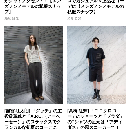
がグッドアクセント！【メン
ズでカジュアル＆上品なコー
ズノンノモデルの私服スナッ
デに【メンズノンノモデルの
プ】
私服スナップ】
2026.08.06
2026.07.23
[籠宮 壮太朗] 「グッチ」の主
[髙橋 紅輝] 「ユニクロ ユ
役級革靴と「A.P.C.（アーペ
ー」のショーツと「プラダ」
ーセー）」のスラックスでク
のTシャツの足元は「アディ
ラシカルな初夏のコーデに
ダス」の黒スニーカーで！