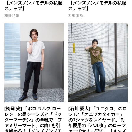
【メンズノンノモデルの私服
【メンズノンノモデルの私服
スナップ】
スナップ】
2026.07.09
2026.06.25
[石川 愛大] 「ユニクロ」のロ
[松岡 光] 「ポロ ラルフ ロー
ンTと「オニツカタイガー」
レン」の黒ジーンズと「ドク
のTシャツをレイヤード。長
ターマーチン」の革靴で「フ
年愛用の「ハルタ」のローフ
ァミリーマート」の白Tを引
ァーで大人っぽく。【メンズ
き締める！【メンズノンノモ