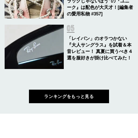
ラックじゃないほう”の『ユニ
ーク』は配色が大天才！[編集者
の愛用私物 #357]
「レイバン」のオラつかない
『大人サングラス』を試着＆本
音レビュー！ 真夏に買うべき４
選を服好きが掛け比べてみた！
ランキングをもっと見る