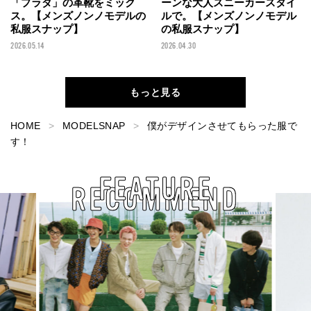
「プラダ」の革靴をミック
ーンな大人スニーカースタイ
ス。【メンズノンノモデルの
ルで。【メンズノンノモデル
私服スナップ】
の私服スナップ】
2026.05.14
2026.04.30
もっと見る
HOME
MODELSNAP
僕がデザインさせてもらった服で
す！
FEATURE
RECOMMEND