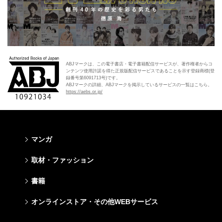
ABJマークは、この電子書店・電子書籍配信サービスが、著作権者からコ
ンテンツ使用許諾を得た正規版配信サービスであることを示す登録商標(登
録番号第6091713号)です。
ABJマークの詳細、ABJマークを掲示しているサービスの一覧はこちら。
https://aebs.or.jp/
マンガ
少年マンガ
青年マンガ
少女マンガ
女性マンガ
取材・ファッション
週刊少年ジャンプ
週刊ヤングジャンプ
りぼん
Cookie
ファッション・美容
芸能・情報・スポーツ
書籍
ジャンプSQ
ヤングジャンプ定期購読デジタル
マーガレット
Cocohana
Seventeen
Myojo
Vジャンプ
ヤンジャン！
別冊マーガレット
office YOU
文芸・文庫・総合
学芸・ノンフィクション・新書
ライトノベル・ノベライズ
キッズ
オンラインストア・その他WEBサービス
non-no
週プレNEWS
最強ジャンプ
となりのヤングジャンプ
マンガMee公式サイト
マンガMee公式サイト
すばる
集英社学芸部 - 学芸・ノンフィクション
集英社Webマガジン コバルト
集英社みらい文庫
BAILA
週プレ グラジャパ!
オンラインストア
その他WEBサービス
少年ジャンプ+
グランドジャンプ
リマコミ
リマコミ