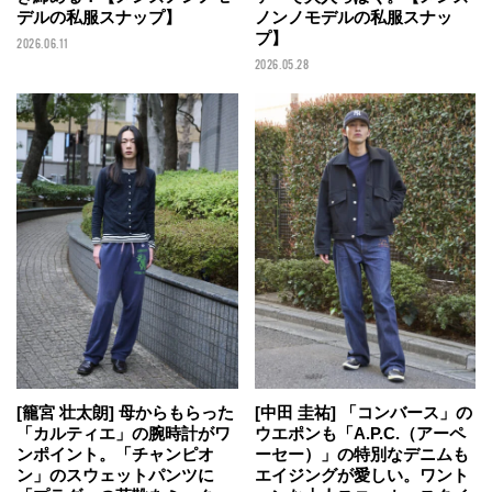
ノンノモデルの私服スナッ
デルの私服スナップ】
プ】
2026.06.11
2026.05.28
[籠宮 壮太朗] 母からもらった
[中田 圭祐] 「コンバース」の
「カルティエ」の腕時計がワ
ウエポンも「A.P.C.（アーペ
ンポイント。「チャンピオ
ーセー）」の特別なデニムも
ン」のスウェットパンツに
エイジングが愛しい。ワント