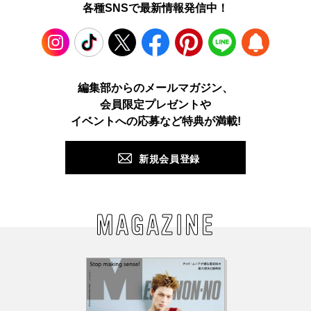
各種SNSで最新情報発信中！
Instagram
TikTok
X
Facebook
Pinterest
LINE
WEB
編集部からのメールマガジン、
会員限定プレゼントや
PUSH
イベントへの応募など特典が満載!
新規会員登録
MAGAZINE