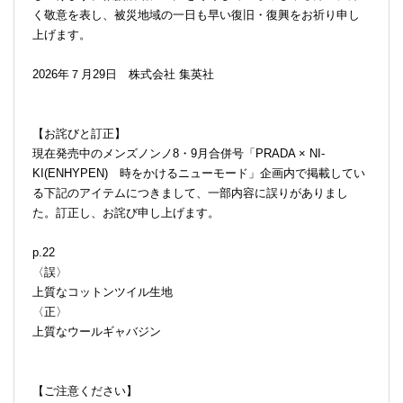
く敬意を表し、被災地域の一日も早い復旧・復興をお祈り申し
上げます。
2026年７月29日 株式会社 集英社
【お詫びと訂正】
現在発売中のメンズノンノ8・9月合併号「PRADA × NI-
KI(ENHYPEN) 時をかけるニューモード」企画内で掲載してい
る下記のアイテムにつきまして、一部内容に誤りがありまし
た。訂正し、お詫び申し上げます。
p.22
〈誤〉
上質なコットンツイル生地
〈正〉
上質なウールギャバジン
【ご注意ください】