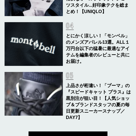
ツスタイル...好印象テクを総ま
とめ！【UNIQLO】
とにかく涼しい！「モンベル」
のメンズアパレル13選。ALL１
万円台以下の猛暑に最適なアイ
テムを編集者のレビューと共に
お届け。
上品さが桁違い！「プーマ」の
『スピードキャット プラス』は
黒別注が狙い目！【人気ショッ
プ＆ブランドスタッフの夏の毎
日更新スニーカースナップ／
DAY7】