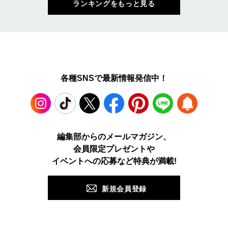
ランキングをもっと見る
各種SNSで最新情報発信中！
Instagram
TikTok
X
Facebook
Pinterest
LINE
WEB
編集部からのメールマガジン、
会員限定プレゼントや
PUSH
イベントへの応募など特典が満載!
新規会員登録