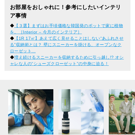
お部屋をおしゃれに！参考にしたいインテリ
ア事情
◆
【３選】まずはお手頃価格な韓国発のポットで家に植物
を。［Interior – 今月のインテリア］
◆
【1R 17㎡】あえて広く見せることはしない“あふれさせ
る”収納術とは？ 壁にスニーカーを掛ける、オープンなク
ローゼット...
◆
増え続けるスニーカーを収納するために引っ越し!? オシ
ャレな人の“シューズクローゼット”の中身に迫る！