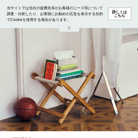
当サイトでは当社の提携先等がお客様のニーズ等について
詳しくは
調査・分析したり、お客様にお勧めの広告を表示する目的
こちら
でCookieを使用する場合があります。
ホーム
モデル募集
ランキング
ファッション
ビューテ