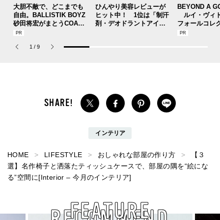
大胆不敵で、どこまでも
ひんやり美容レビューが
BEYOND A G
自由。BALLISTIK BOYZ
ヒット中！ 1位は「制汗
ルイ・ヴィト
砂田将宏がまとうCOACH
剤・デオドラントアイテ
フォールコレ
の新作フレグランス「コ
ム」のおすすめ10選、2
描くプレッピ
ーチ ピュア プラチナム
位は「ロクシタン」の新
1
/
9
パルファム」
作はベタつかずに涼しい.
..【週間ビューティ人気
記事ベスト３】
インテリア
HOME
LIFESTYLE
おしゃれな部屋の作り方
【３
選】名作椅子と洒落たティッシュケースで、部屋の隅を“絵にな
る”空間に[Interior – 今月のインテリア]
FEATURE
RECOMMEND