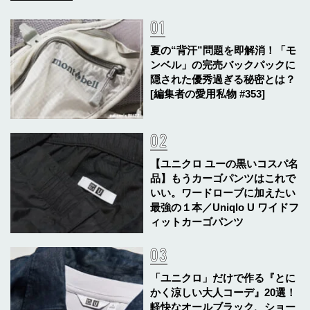
夏の“背汗”問題を即解消！「モ
ンベル」の完売バックパックに
隠された優秀過ぎる秘密とは？
[編集者の愛用私物 #353]
【ユニクロ ユーの黒いコスパ名
品】もうカーゴパンツはこれで
いい。ワードローブに加えたい
最強の１本／Uniqlo U ワイドフ
ィットカーゴパンツ
「ユニクロ」だけで作る『とに
かく涼しい大人コーデ』20選！
軽快なオールブラック、ショー