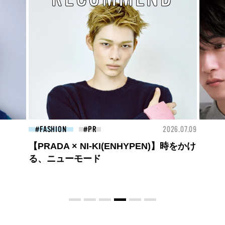
26.07.09
FASHION
2026.07.09
FAS
高橋璃央と、ジュエッテの出会い。夏の
定番、ピンクゴールドが印象的
な“SUMMER PINK”［meets Jouete!
Vol.12］