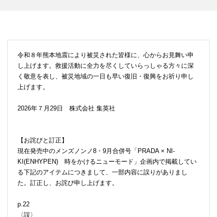
令和８年熊本地震により被災された皆様に、心からお見舞い申
し上げます。救援活動に全力を尽くしていらっしゃる方々に深
く敬意を表し、被災地域の一日も早い復旧・復興をお祈り申し
上げます。
2026年７月29日 株式会社 集英社
【お詫びと訂正】
現在発売中のメンズノンノ8・9月合併号「PRADA × NI-
KI(ENHYPEN) 時をかけるニューモード」企画内で掲載してい
る下記のアイテムにつきまして、一部内容に誤りがありまし
た。訂正し、お詫び申し上げます。
p.22
〈誤〉