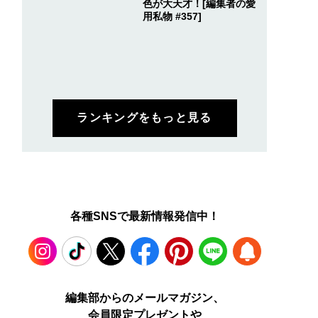
色が大天才！[編集者の愛
用私物 #357]
ランキングをもっと見る
各種SNSで最新情報発信中！
Instagram
TikTok
X
Facebook
Pinterest
LINE
WEB
編集部からのメールマガジン、
会員限定プレゼントや