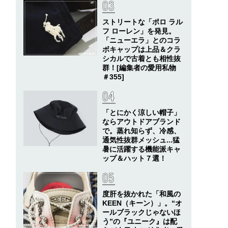
ストリートな「ポロ ラル
フ ローレン」を発見。
「ニューエラ」とのコラ
ボキャップは上品＆クラ
シカルで古着とも相性抜
群！[編集者の愛用私物
＃355]
「とにかく涼しい帽子」
ならアウトドアブランド
で。蒸れ知らず、冷感、
通気性抜群メッシュ...猛
暑に活躍する機能派キャ
ップ＆ハット７選！
度肝を抜かれた「和風の
KEEN（キーン）」。“オ
ールブラックじゃないほ
う”の『ユニーク』は配