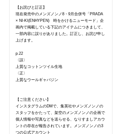
【お詫びと訂正】
現在発売中のメンズノンノ8・9月合併号「PRADA
× NI-KI(ENHYPEN) 時をかけるニューモード」企
画内で掲載している下記のアイテムにつきまして、
一部内容に誤りがありました。訂正し、お詫び申し
上げます。
p.22
〈誤〉
上質なコットンツイル生地
〈正〉
上質なウールギャバジン
【ご注意ください】
インスタグラムのDMで、集英社やメンズノンノの
スタッフをかたって、架空のメンズノンノの企画で
個人情報や写真などを送らせる、なりすましアカウ
ントの存在が報告されています。メンズノンノの3
つの公式アカウント