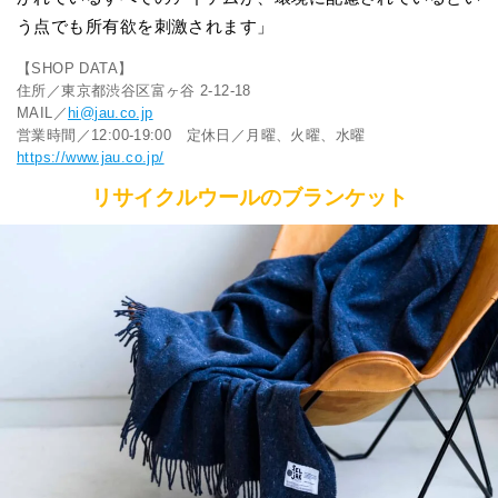
う点でも所有欲を刺激されます」
【SHOP DATA】
住所／東京都渋谷区富ヶ谷 2-12-18
MAIL／
hi@jau.co.jp
営業時間／12:00-19:00 定休日／月曜、火曜、水曜
https://www.jau.co.jp/
リサイクルウールのブランケット