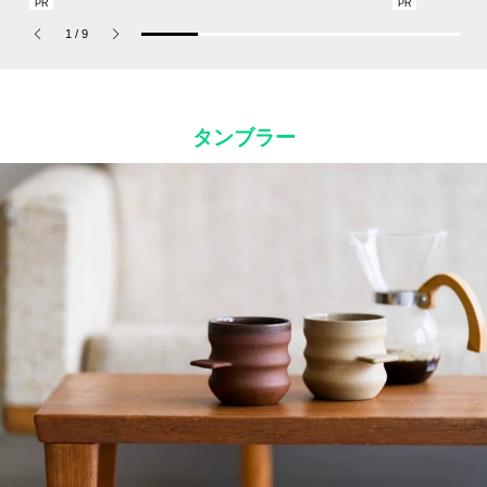
CHの新作フレグランス
あれば猛暑の日差しもゲ
“SUMMER P
「コーチ ピュア プラチ
リラ豪雨も無問題！[編
ets Jouete! 
1
/
9
ナム パルファム」
集者の愛用私物 #360]
タンブラー