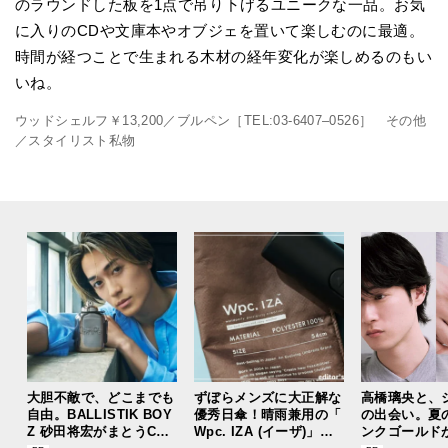
のラウンドした板を1点で吊り下げるユニークな一品。お気
に入りのCDや文庫本やオブジェを置いて楽しむのに最適。
時間が経つことで生まれる木材の経年変化が楽しめるのもい
いね。
ウッドシェルフ￥13,200／ブルペン［TEL:03-6407–0526］ その他
／スタイリスト私物
大胆不敵で、どこまでも
ずぼらメンズに大正解な
高橋璃央と、
自由。BALLISTIK BOY
優秀日傘！晴雨兼用の「
の出会い。夏
Z 砂田将宏がまとうCOA
Wpc. IZA (イーザ)」が
ンクゴールド