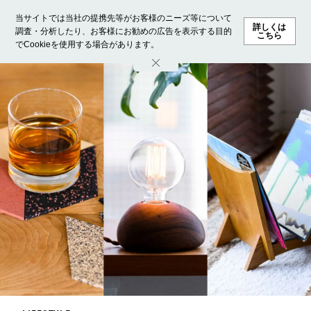
当サイトでは当社の提携先等がお客様のニーズ等について
詳しくは
調査・分析したり、お客様にお勧めの広告を表示する目的
こちら
でCookieを使用する場合があります。
ホーム
モデル募集
ランキング
ファッション
ビューテ