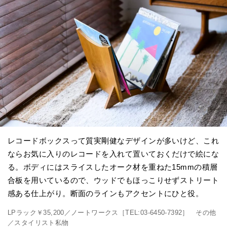
レコードボックスって質実剛健なデザインが多いけど、これ
ならお気に入りのレコードを入れて置いておくだけで絵にな
る。ボディにはスライスしたオーク材を重ねた15mmの積層
合板を用いているので、ウッドでもほっこりせずストリート
感ある仕上がり。断面のラインもアクセントにひと役。
LPラック￥35,200／ノートワークス［TEL:03-6450-7392］ その他
／スタイリスト私物