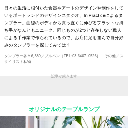
日々の生活に根付いた食器やアートのデザインや制作をして
いるポートランドのデザインスタジオ、In Practiceによるタ
ンブラー。曲線のボディから真っ直ぐに伸びるフラットな持
ち手がなんともユニーク。同じものが2つと存在しない職人
による手作業で作られているので、お店に足を運んで自分好
みのタンブラーを探してみては？
タンブラー各￥6,380／ブルペン［TEL:03-6407–0526］ その他／ス
タイリスト私物
オリジナルのテーブルランプ