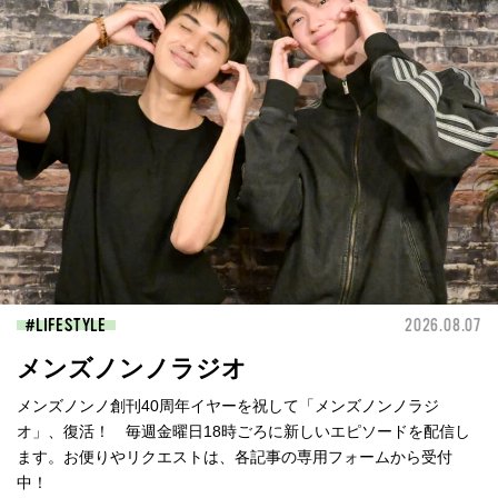
LIFESTYLE
2026.08.07
メンズノンノラジオ
メンズノンノ創刊40周年イヤーを祝して「メンズノンノラジ
オ」、復活！ 毎週金曜日18時ごろに新しいエピソードを配信し
ます。お便りやリクエストは、各記事の専用フォームから受付
中！