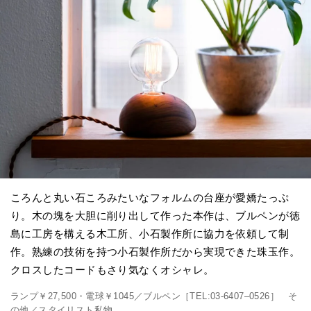
ころんと丸い石ころみたいなフォルムの台座が愛嬌たっぷ
り。木の塊を大胆に削り出して作った本作は、ブルペンが徳
島に工房を構える木工所、小石製作所に協力を依頼して制
作。熟練の技術を持つ小石製作所だから実現できた珠玉作。
クロスしたコードもさり気なくオシャレ。
ランプ￥27,500・電球￥1045／ブルペン［TEL:03-6407–0526］ そ
の他／スタイリスト私物