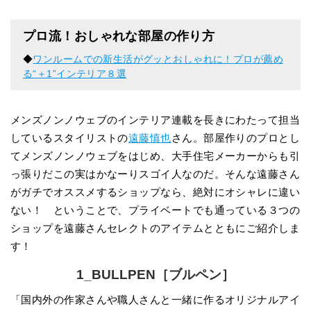
プロ流！おしゃれな部屋の作り方
◆
ワンルームでの新生活がグッとおしゃれに！プロが薦め
る“＋1”インテリア８選
メンズノンノウェブのインテリア連載を長きにわたって担当
しているスタイリストの
遠藤慎也
さん。部屋作りのプロとし
てメンズノンノウェブをはじめ、大手住宅メーカーからも引
っ張りだこの実はかなーりスゴイ人なのだ。そんな遠藤さん
がガチでオススメするショップなら、絶対にオシャレに違い
ない！ ということで、プライベートでも通っている３つの
ショップを遠藤さんセレクトのアイテムとともにご紹介しま
す！
1_BULLPEN［ブルペン］
「国内外の作家さんや職人さんと一緒に作るオリジナルアイ