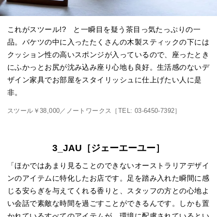
これがスツール!? と一瞬目を疑う茶目っ気たっぷりの一
品。バケツの中に入ったたくさんの木製スティックの下には
クッション性の高いスポンジが入っているので、座ったとき
にふかっとお尻が沈み込み座り心地も良好。生活感のないデ
ザイン家具でお部屋をスタイリッシュに仕上げたい人に是
非。
スツール￥38,000／ノートワークス［TEL: 03-6450-7392］
3_JAU［ジェーエーユー］
「ほかではあまり見ることのできないオーストラリアデザイ
ンのアイテムに特化したお店です。足を踏み入れた瞬間に感
じる安らぎを与えてくれる香りと、スタッフの方との心地よ
い会話で素敵な時間を過ごすことができるんです。しかも置
かれているすべてのアイテムが、環境に配慮されているとい