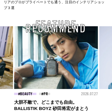
リアのプロがプライベートでも通う、注目のインテリアショッ
プ３選
FEATURE
RECOMMEND
26.07.27
BEAUTY
2026.07.09
FAS
夏のパーマ、さらにあか抜け。N.（エヌ
ドット）のスタイリングアイテムで作る