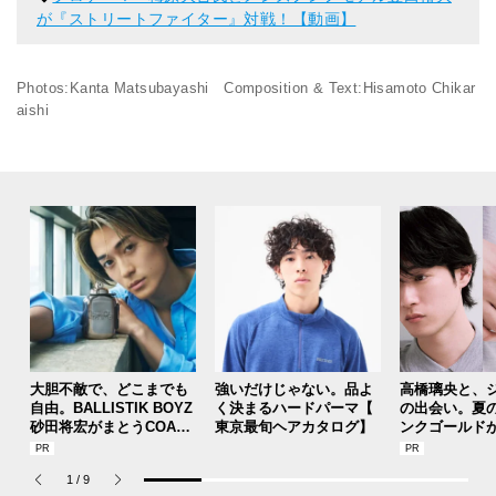
が『ストリートファイター』対戦！【動画】
Photos:Kanta Matsubayashi Composition & Text:Hisamoto Chikar
aishi
大胆不敵で、どこまでも
強いだけじゃない。品よ
高橋璃央と、
自由。BALLISTIK BOYZ
く決まるハードパーマ【
の出会い。夏
砂田将宏がまとうCOACH
東京最旬ヘアカタログ】
ンクゴールド
の新作フレグランス「コ
SUMMER PIN
ーチ ピュア プラチナム
Jouete! Vol.1
1
/
9
パルファム」