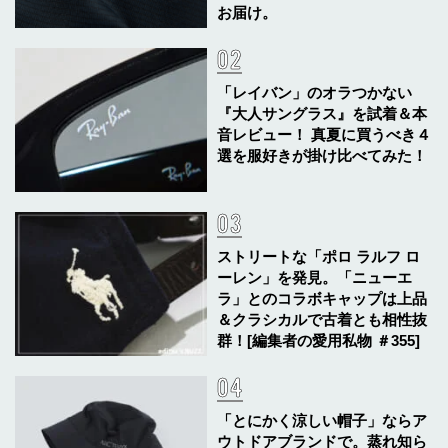
お届け。
「レイバン」のオラつかない
『大人サングラス』を試着＆本
音レビュー！ 真夏に買うべき４
選を服好きが掛け比べてみた！
ストリートな「ポロ ラルフ ロ
ーレン」を発見。「ニューエ
ラ」とのコラボキャップは上品
＆クラシカルで古着とも相性抜
群！[編集者の愛用私物 ＃355]
「とにかく涼しい帽子」ならア
ウトドアブランドで。蒸れ知ら