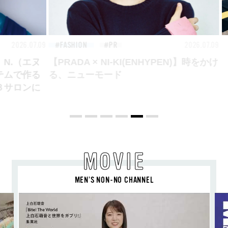
26.07.09
FASHION
2026.07.09
FAS
【PRADA × NI-KI(ENHYPEN)】時をかけ
る、ニューモード
MOVIE
MEN’S NON-NO CHANNEL