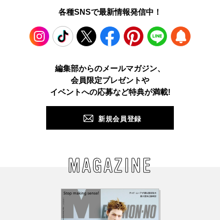
各種SNSで最新情報発信中！
Instagram
TikTok
X
Facebook
Pinterest
LINE
WEB
編集部からのメールマガジン、
会員限定プレゼントや
PUSH
イベントへの応募など特典が満載!
新規会員登録
MAGAZINE