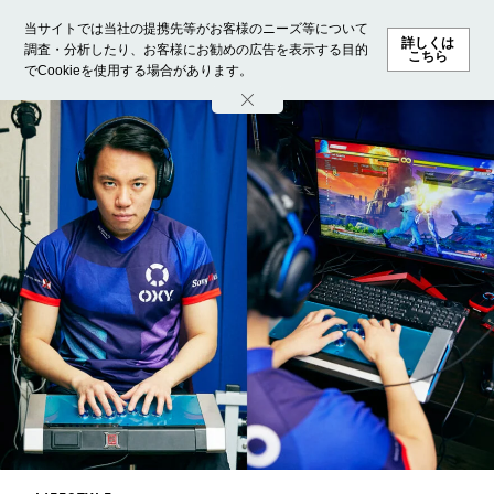
当サイトでは当社の提携先等がお客様のニーズ等について
詳しくは
調査・分析したり、お客様にお勧めの広告を表示する目的
こちら
でCookieを使用する場合があります。
ホーム
モデル募集
ランキング
ファッション
ビューテ