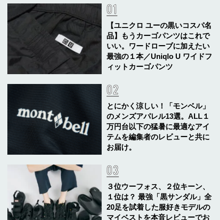
【ユニクロ ユーの黒いコスパ名
品】もうカーゴパンツはこれで
いい。ワードローブに加えたい
最強の１本／Uniqlo U ワイドフ
ィットカーゴパンツ
とにかく涼しい！「モンベル」
のメンズアパレル13選。ALL１
万円台以下の猛暑に最適なアイ
テムを編集者のレビューと共に
お届け。
３位ウーフォス、２位キーン、
１位は？ 最強「黒サンダル」全
20足を試着した服好きモデルの
マイベストを本音レビューでお