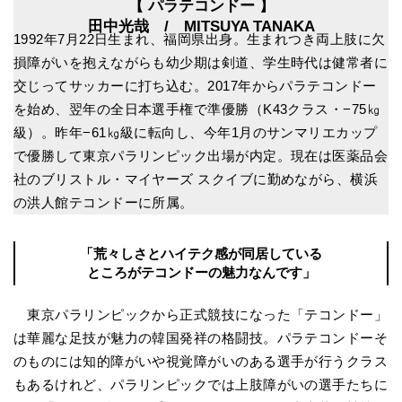
【 パラテコンドー 】
田中光哉 / MITSUYA TANAKA
1992年7月22日生まれ、福岡県出身。生まれつき両上肢に欠
損障がいを抱えながらも幼少期は剣道、学生時代は健常者に
交じってサッカーに打ち込む。2017年からパラテコンドー
を始め、翌年の全日本選手権で準優勝（K43クラス・−75㎏
級）。昨年−61㎏級に転向し、今年1月のサンマリエカップ
で優勝して東京パラリンピック出場が内定。現在は医薬品会
社のブリストル・マイヤーズ スクイブに勤めながら、横浜
の洪人館テコンドーに所属。
「荒々しさとハイテク感が同居している
ところがテコンドーの魅力なんです」
東京パラリンピックから正式競技になった「テコンドー」
は華麗な足技が魅力の韓国発祥の格闘技。パラテコンドーそ
のものには知的障がいや視覚障がいのある選手が行うクラス
もあるけれど、パラリンピックでは上肢障がいの選手たちに