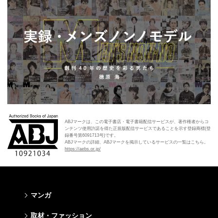
ABJマークは、この電子書店・電子書籍配信サービスが、著作権者からコ
ンテンツ使用許諾を得た正規版配信サービスであることを示す登録商標(登
録番号第6091713号)です。
ABJマークの詳細、ABJマークを掲示しているサービスの一覧はこちら。
https://aebs.or.jp/
マンガ
少年マンガ
青年マンガ
少女マンガ
女性マンガ
取材・ファッション