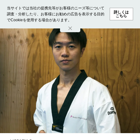
当サイトでは当社の提携先等がお客様のニーズ等について
詳しくは
調査・分析したり、お客様にお勧めの広告を表示する目的
こちら
でCookieを使用する場合があります。
ホーム
モデル募集
ランキング
ファッション
ビューテ