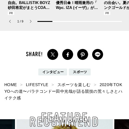
自由。BALLISTIK BOYZ
優秀日傘！晴雨兼用の「
の出会い。夏
砂田将宏がまとうCOACH
Wpc. IZA (イーザ)」があ
ンクゴールド
の新作フレグランス「コ
れば猛暑の日差しもゲリ
SUMMER PIN
ーチ ピュア プラチナム
ラ豪雨も無問題！[編集者
Jouete! Vol.1
1
/
9
パルファム」
の愛用私物 #360]
インタビュー
スポーツ
HOME
LIFESTYLE
スポーツを楽しむ
2020年TOK
YOへの道〜パラテコンドー田中光哉が語る競技の荒々しさとハ
イテク感
FEATURE
RECOMMEND