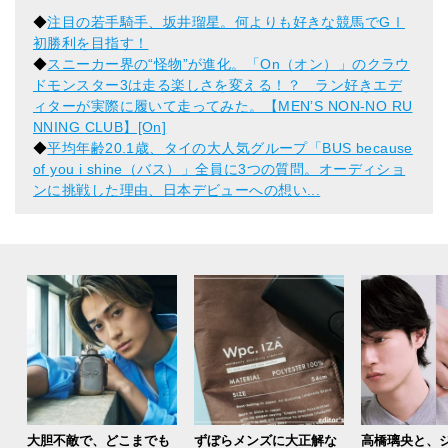
◆
注目の若手騎手、坂井瑠星。何よりも好きな競馬でGⅠ
初勝利を目指す！
◆
スニーカー界の“怪物”が進化。「On（オン）」のクラウ
ドモンスター3は走る楽しさを変える！？ ラン好きエデ
ィターが実際に履いて走ってみた。【MENʼS NON-NO RU
NNING CLUB】[On]
◆
平均年齢20.1歳、タイの大人気グループ「BUS because
of you i shine（バス）」全員に3つの質問。オーディショ
ンに挑戦した理由、日本デビューへの想い...
大胆不敵で、どこまでも
ずぼらメンズに大正解な
高橋璃央と、