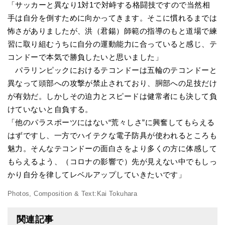
「サッカーと異なり1対1で対峙する格闘技ですので当然相
手は自分を倒すために向かってきます。そこに慣れるまでは
怖さがありましたが、洪（君鍚）師範の指導のもと道場で練
習に取り組むうちに自分の運動能力に合っていると感じ、テ
コンドーで本気で勝負したいと思いました」
パラリンピックにおけるテコンドーは五輪のテコンドーと
異なって頭部への攻撃が禁止されており、胴部への足技だけ
が有効だ。しかしその迫力とスピードは健常者にも決して負
けていないと自負する。
「他のパラスポーツにはない“荒々しさ”に興奮してもらえる
はずですし、一方でハイテクな電子防具が使われるところも
魅力。そんなテコンドーの面白さをより多くの方に体感して
もらえるよう、（コロナの影響で）先が見えない中でもしっ
かり自分を律してレベルアップしていきたいです」
Photos, Composition & Text:Kai Tokuhara
関連記事