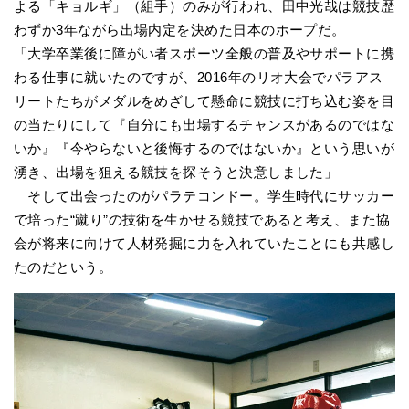
よる「キョルギ」（組手）のみが行われ、田中光哉は競技歴
わずか3年ながら出場内定を決めた日本のホープだ。
「大学卒業後に障がい者スポーツ全般の普及やサポートに携
わる仕事に就いたのですが、2016年のリオ大会でパラアス
リートたちがメダルをめざして懸命に競技に打ち込む姿を目
の当たりにして『自分にも出場するチャンスがあるのではな
いか』『今やらないと後悔するのではないか』という思いが
湧き、出場を狙える競技を探そうと決意しました」
そして出会ったのがパラテコンドー。学生時代にサッカー
で培った“蹴り”の技術を生かせる競技であると考え、また協
会が将来に向けて人材発掘に力を入れていたことにも共感し
たのだという。