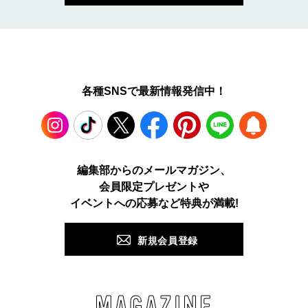
各種SNSで最新情報発信中！
Instagram
TikTok
X
Facebook
Pinterest
LINE
WEB
編集部からのメールマガジン、
会員限定プレゼントや
PUSH
イベントへの応募など特典が満載!
新規会員登録
MAGAZINE