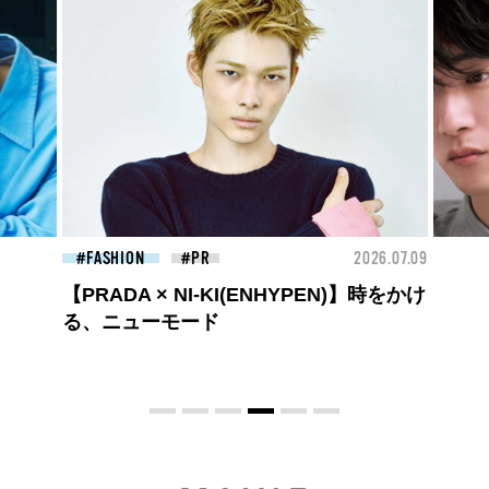
26.07.09
FASHION
2026.07.09
FAS
高橋璃央と、ジュエッテの出会い。夏の
定番、ピンクゴールドが印象的
な“SUMMER PINK”［meets Jouete!
Vol.12］