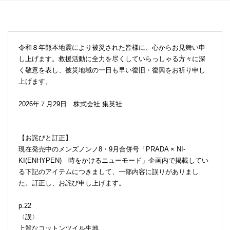
令和８年熊本地震により被災された皆様に、心からお見舞い申
し上げます。救援活動に全力を尽くしていらっしゃる方々に深
く敬意を表し、被災地域の一日も早い復旧・復興をお祈り申し
上げます。
2026年７月29日 株式会社 集英社
【お詫びと訂正】
現在発売中のメンズノンノ8・9月合併号「PRADA × NI-
KI(ENHYPEN) 時をかけるニューモード」企画内で掲載してい
る下記のアイテムにつきまして、一部内容に誤りがありまし
た。訂正し、お詫び申し上げます。
p.22
〈誤〉
上質なコットンツイル生地