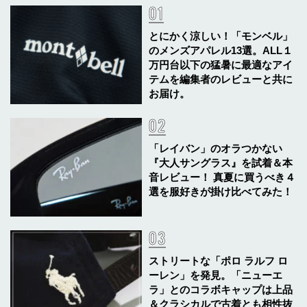
とにかく涼しい！「モンベル」
のメンズアパレル13選。ALL１
万円台以下の猛暑に最適なアイ
テムを編集者のレビューと共に
お届け。
「レイバン」のオラつかない
『大人サングラス』を試着＆本
音レビュー！ 真夏に買うべき４
選を服好きが掛け比べてみた！
ストリートな「ポロ ラルフ ロ
ーレン」を発見。「ニューエ
ラ」とのコラボキャップは上品
＆クラシカルで古着とも相性抜