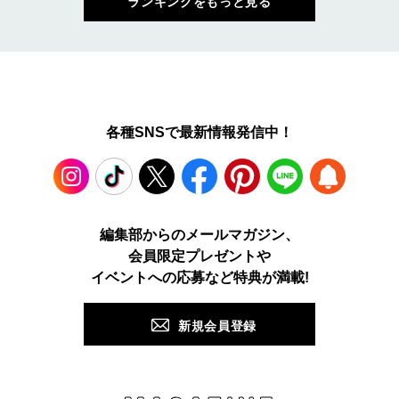
ランキングをもっと見る
各種SNSで最新情報発信中！
Instagram
TikTok
X
Facebook
Pinterest
LINE
WEB
編集部からのメールマガジン、
会員限定プレゼントや
PUSH
イベントへの応募など特典が満載!
新規会員登録