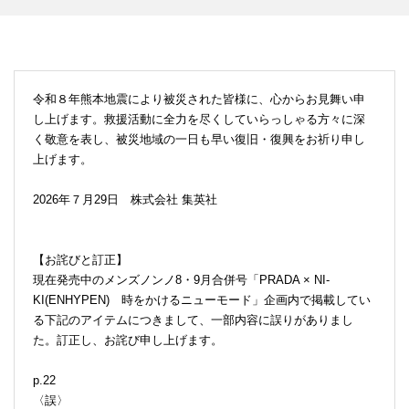
令和８年熊本地震により被災された皆様に、心からお見舞い申
し上げます。救援活動に全力を尽くしていらっしゃる方々に深
く敬意を表し、被災地域の一日も早い復旧・復興をお祈り申し
上げます。
2026年７月29日 株式会社 集英社
【お詫びと訂正】
現在発売中のメンズノンノ8・9月合併号「PRADA × NI-
KI(ENHYPEN) 時をかけるニューモード」企画内で掲載してい
る下記のアイテムにつきまして、一部内容に誤りがありまし
た。訂正し、お詫び申し上げます。
p.22
〈誤〉