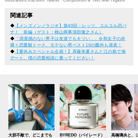
Illustrations:Kazuhiro Tateno Composition & Text:Miki Higashi
関連記事
◆
【メンズノンノラジオ】第40回：レッツ、ユルユル恋バ
ナ！ 前編（ゲスト：桃山商事清田隆之さん）
◆
「清潔感のない男子は友達でもキツい...」令和女子の赤
裸々恋愛観トーク。モテない男ベスト10の圏外も発表！
◆
【夏休みスペシャル企画！】斉藤朱夏さんと江の島で海
デート。僕の恋愛相談に乗ってください！
大胆不敵で、どこまでも
BYREDO（バイレード）
高橋璃央と、