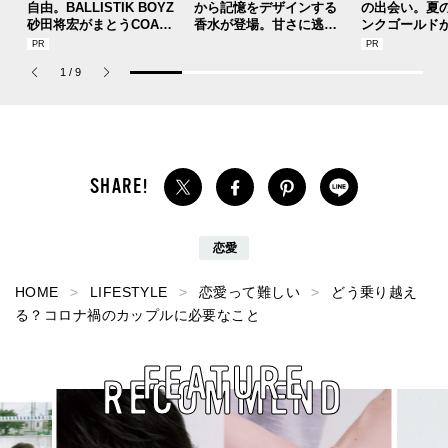
自由。BALLISTIK BOYZ
から記憶をデザインする
の出会い。夏
砂田将宏がまとうCOACH
香水が登場。甘さに逃げ
ンクゴールド
の新作フレグランス「コ
ない、洗練された“新バニ
SUMMER PIN
ーチ ピュア プラチナム
ラ”の魅力とは？【8月13
Jouete! Vol.1
1
/
9
パルファム」
日（木）全国発売】
恋愛
HOME
LIFESTYLE
恋愛って難しい
どう乗り越え
る？コロナ禍のカップルに必要なこと
FEATURE
RECOMMEND