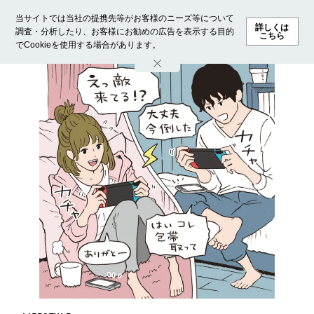
当サイトでは当社の提携先等がお客様のニーズ等について
詳しくは
調査・分析したり、お客様にお勧めの広告を表示する目的
こちら
でCookieを使用する場合があります。
ホーム
モデル募集
ランキング
ファッション
ビューテ