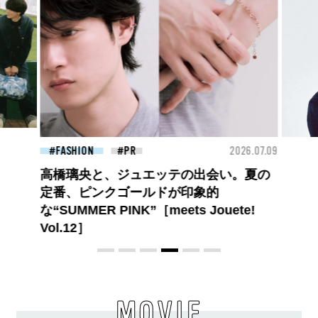
26.07.09
FASHION
2026.07.09
BEA
【PRADA × NI-KI(ENHYPEN)】時をかけ
る、ニューモード
MOVIE