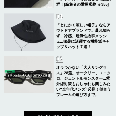
群！[編集者の愛用私物 ＃355]
「とにかく涼しい帽子」ならア
ウトドアブランドで。蒸れ知ら
ず、冷感、通気性抜群メッシ
ュ...猛暑に活躍する機能派キャ
ップ＆ハット７選！
オラつかない「大人サングラ
ス」28選。オークリー、ユニク
ロ、ジェントルモンスター...紫
外線対策もおしゃれも楽しみた
い“全年代メンズ”必見！似合う
フレームの選び方まで。