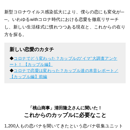
新型コロナウイルス感染拡大により、僕らの恋にも変化が─
─。いわゆるwithコロナ時代における恋愛を徹底リサーチ
し、新しい生活様式に慣れつつある現在と、これからの在り
方を探る。
新しい恋愛のカタチ
◆
コロナでどう変わった？カップルの“イマ”大調査アンケ
ート！ 【カップル編】
◆
コロナで恋愛は変わった？カップル達の本音レポート／
【カップル編】前編
「桃山商事」清田隆之さんに聞いた！
これからのカップルに必要なこと
1,200人もの恋バナを聞いてきたという恋バナ収集ユニット