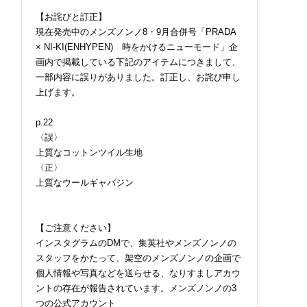
【お詫びと訂正】
現在発売中のメンズノンノ8・9月合併号「PRADA
× NI-KI(ENHYPEN) 時をかけるニューモード」企
画内で掲載している下記のアイテムにつきまして、
一部内容に誤りがありました。訂正し、お詫び申し
上げます。
p.22
〈誤〉
上質なコットンツイル生地
〈正〉
上質なウールギャバジン
【ご注意ください】
インスタグラムのDMで、集英社やメンズノンノの
スタッフをかたって、架空のメンズノンノの企画で
個人情報や写真などを送らせる、なりすましアカウ
ントの存在が報告されています。メンズノンノの3
つの公式アカウント