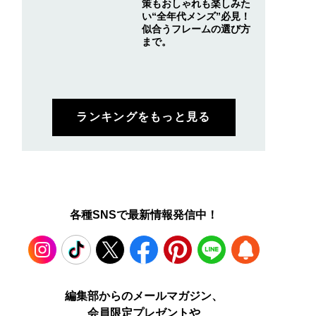
策もおしゃれも楽しみた
い“全年代メンズ”必見！
似合うフレームの選び方
まで。
ランキングをもっと見る
各種SNSで最新情報発信中！
Instagram
TikTok
X
Facebook
Pinterest
LINE
WEB
編集部からのメールマガジン、
会員限定プレゼントや