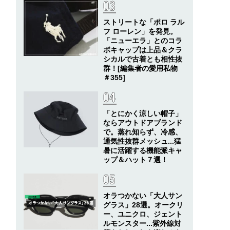
ストリートな「ポロ ラル
フ ローレン」を発見。
「ニューエラ」とのコラ
ボキャップは上品＆クラ
シカルで古着とも相性抜
群！[編集者の愛用私物
＃355]
「とにかく涼しい帽子」
ならアウトドアブランド
で。蒸れ知らず、冷感、
通気性抜群メッシュ...猛
暑に活躍する機能派キャ
ップ＆ハット７選！
オラつかない「大人サン
グラス」28選。オークリ
ー、ユニクロ、ジェント
ルモンスター...紫外線対