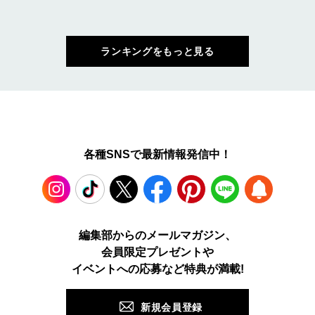
ランキングをもっと見る
各種SNSで最新情報発信中！
Instagram
TikTok
X
Facebook
Pinterest
LINE
WEB
編集部からのメールマガジン、
会員限定プレゼントや
PUSH
イベントへの応募など特典が満載!
新規会員登録