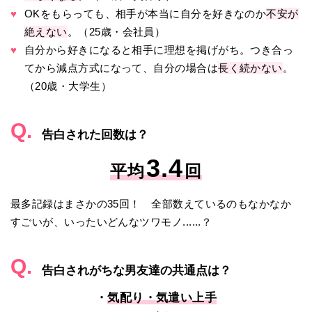
♥
OKをもらっても、相手が本当に自分を好きなのか
不安が
絶えない
。（25歳・会社員）
♥
自分から好きになると相手に理想を掲げがち。つき合っ
てから減点方式になって、自分の場合は
長く続かない
。
（20歳・大学生）
Q.
告白された回数は？
3.4
平均
回
最多記録はまさかの35回！ 全部数えているのもなかなか
すごいが、いったいどんなツワモノ......？
Q.
告白されがちな男友達の共通点は？
・
気配り・気遣い上手