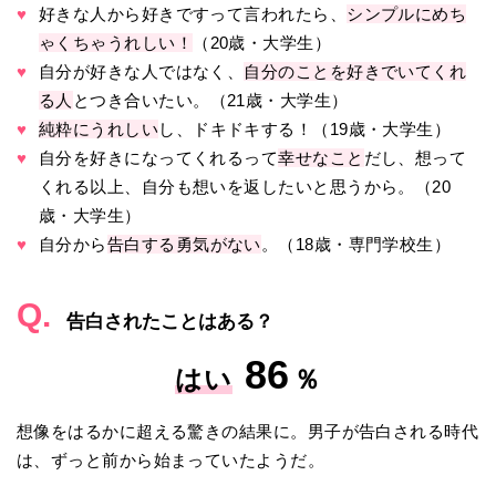
♥
好きな人から好きですって言われたら、
シンプルにめち
ゃくちゃうれしい！
（20歳・大学生）
♥
自分が好きな人ではなく、
自分のことを好きでいてくれ
る人
とつき合いたい。（21歳・大学生）
♥
純粋にうれしい
し、ドキドキする！（19歳・大学生）
♥
自分を好きになってくれるって
幸せなこと
だし、想って
くれる以上、自分も想いを返したいと思うから。（20
歳・大学生）
♥
自分から
告白する勇気がない
。（18歳・専門学校生）
Q.
告白されたことはある？
86
はい
％
想像をはるかに超える驚きの結果に。男子が告白される時代
は、ずっと前から始まっていたようだ。