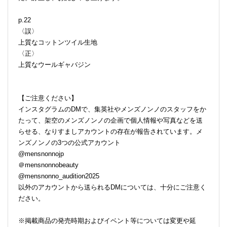
p.22
〈誤〉
上質なコットンツイル生地
〈正〉
上質なウールギャバジン
【ご注意ください】
インスタグラムのDMで、集英社やメンズノンノのスタッフをか
たって、架空のメンズノンノの企画で個人情報や写真などを送
らせる、なりすましアカウントの存在が報告されています。メ
ンズノンノの3つの公式アカウント
@mensnonnojp
＠mensnonnobeauty
@mensnonno_audition2025
以外のアカウントから送られるDMについては、十分にご注意く
ださい。
※掲載商品の発売時期およびイベント等については変更や延