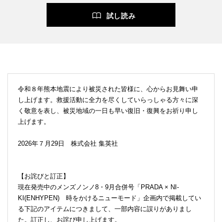
試し読み
令和８年熊本地震により被災された皆様に、心からお見舞い申
し上げます。救援活動に全力を尽くしていらっしゃる方々に深
く敬意を表し、被災地域の一日も早い復旧・復興をお祈り申し
上げます。
2026年７月29日 株式会社 集英社
【お詫びと訂正】
現在発売中のメンズノンノ8・9月合併号「PRADA × NI-
KI(ENHYPEN) 時をかけるニューモード」企画内で掲載してい
る下記のアイテムにつきまして、一部内容に誤りがありまし
た。訂正し、お詫び申し上げます。