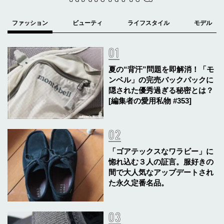
夏の“背汗”問題を即解消！「モ
ンベル」の完売バックパックに
隠された優秀過ぎる秘密とは？
[編集者の愛用私物 #353]
「ゴアテックスなワラビー」に
惚れ込む３人の証言。服好きの
間で大人気なアップデートされ
た永久定番名品。