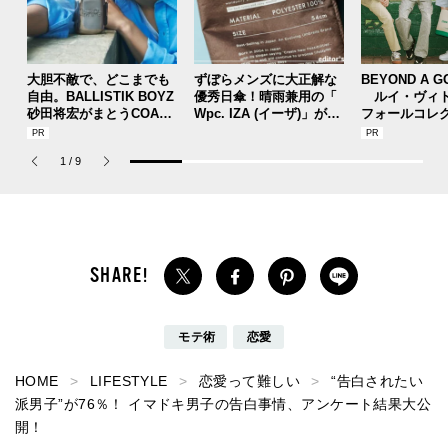
大胆不敵で、どこまでも
ずぼらメンズに大正解な
BEYOND A G
自由。BALLISTIK BOYZ
優秀日傘！晴雨兼用の「
ルイ・ヴィト
砂田将宏がまとうCOACH
Wpc. IZA (イーザ)」があ
フォールコレ
の新作フレグランス「コ
れば猛暑の日差しもゲリ
描くプレッピ
ーチ ピュア プラチナム
ラ豪雨も無問題！[編集者
1
/
9
パルファム」
の愛用私物 #360]
モテ術
恋愛
HOME
LIFESTYLE
恋愛って難しい
“告白されたい
派男子”が76％！ イマドキ男子の告白事情、アンケート結果大公
開！