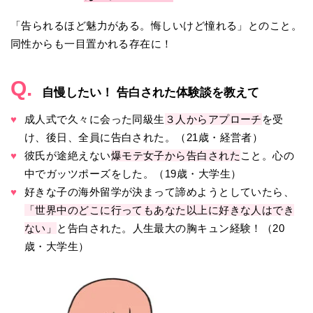
「告られるほど魅力がある。悔しいけど憧れる」とのこと。
同性からも一目置かれる存在に！
Q.
自慢したい！ 告白された体験談を教えて
♥
成人式で久々に会った同級生
３人からアプローチ
を受
け、後日、全員に告白された。（21歳・経営者）
♥
彼氏が途絶えない
爆モテ女子から告白された
こと。心の
中でガッツポーズをした。（19歳・大学生）
♥
好きな子の海外留学が決まって諦めようとしていたら、
「世界中のどこに行ってもあなた以上に好きな人はでき
ない」
と告白された。人生最大の胸キュン経験！（20
歳・大学生）