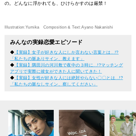
の。どんなに浮かれても、ひけらかすのは厳禁！
Illustration:Yumika Composition & Text:Ayano Nakanishi
みんなの実録恋愛エピソード
◆
【実録】女子が好きな人にしか言わない言葉とは...!?
「私たちの脈ありサイン、教えます」
◆
【実録】隅田川の河川敷で夜中の３時に...!?マッチング
アプリで実際に彼女ができた人に聞いてきた！
◆
【実録】女性が好きな人には絶対やらない〇〇とは...!?
「私たちの脈なしサイン、察してください」