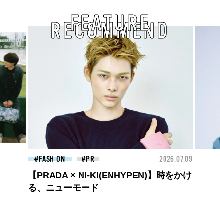
FEATURE
RECOMMEND
2026.07.09
BEAUTY
2026
NHYPEN)】時をかけ
夏のパーマ、さらにあか抜け。N.（
ドット）のスタイリングアイテムで
旬ヘアのテクニックを、人気３サロ
教わった！