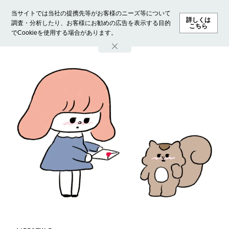
当サイトでは当社の提携先等がお客様のニーズ等について
詳しくは
調査・分析したり、お客様にお勧めの広告を表示する目的
こちら
でCookieを使用する場合があります。
ホーム
モデル募集
ランキング
ファッション
ビューテ