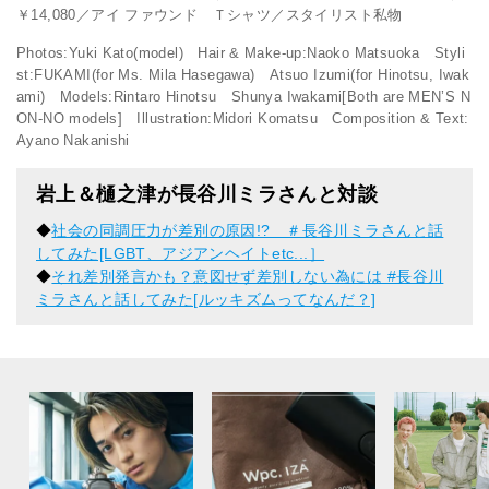
￥14,080／アイ ファウンド Ｔシャツ／スタイリスト私物
Photos:Yuki Kato(model) Hair & Make-up:Naoko Matsuoka Styli
st:FUKAMI(for Ms. Mila Hasegawa) Atsuo Izumi(for Hinotsu, Iwak
ami) Models:Rintaro Hinotsu Shunya Iwakami[Both are MEN’S N
ON-NO models] Illustration:Midori Komatsu Composition & Text:
Ayano Nakanishi
岩上＆樋之津が長谷川ミラさんと対談
◆
社会の同調圧力が差別の原因!? ＃長谷川ミラさんと話
してみた[LGBT、アジアンヘイトetc...］
◆
それ差別発言かも？意図せず差別しない為には #長谷川
ミラさんと話してみた[ルッキズムってなんだ？]