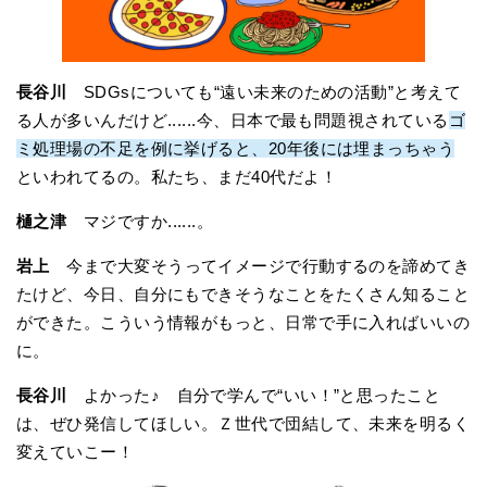
長谷川
SDGsについても“遠い未来のための活動”と考えて
る人が多いんだけど......今、日本で最も問題視されている
ゴ
ミ処理場の不足を例に挙げると、20年後には埋まっちゃう
といわれてるの。私たち、まだ40代だよ！
樋之津
マジですか......。
岩上
今まで大変そうってイメージで行動するのを諦めてき
たけど、今日、自分にもできそうなことをたくさん知ること
ができた。こういう情報がもっと、日常で手に入ればいいの
に。
長谷川
よかった♪ 自分で学んで“いい！”と思ったこと
は、ぜひ発信してほしい。Ｚ世代で団結して、未来を明るく
変えていこー！