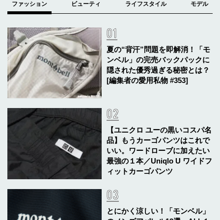
夏の“背汗”問題を即解消！「モ
ンベル」の完売バックパックに
隠された優秀過ぎる秘密とは？
[編集者の愛用私物 #353]
【ユニクロ ユーの黒いコスパ名
品】もうカーゴパンツはこれで
いい。ワードローブに加えたい
最強の１本／Uniqlo U ワイドフ
ィットカーゴパンツ
とにかく涼しい！「モンベル」