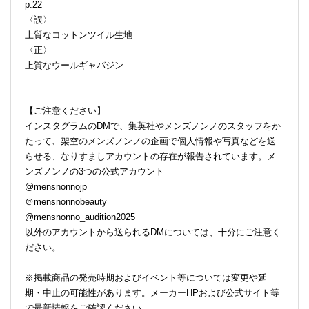
p.22
〈誤〉
上質なコットンツイル生地
〈正〉
上質なウールギャバジン
【ご注意ください】
インスタグラムのDMで、集英社やメンズノンノのスタッフをか
たって、架空のメンズノンノの企画で個人情報や写真などを送
らせる、なりすましアカウントの存在が報告されています。メ
ンズノンノの3つの公式アカウント
@mensnonnojp
＠mensnonnobeauty
@mensnonno_audition2025
以外のアカウントから送られるDMについては、十分にご注意く
ださい。
※掲載商品の発売時期およびイベント等については変更や延
期・中止の可能性があります。メーカーHPおよび公式サイト等
で最新情報をご確認ください。