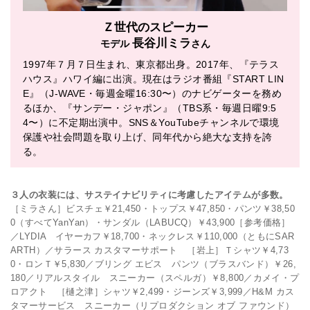
Ｚ世代のスピーカー
長谷川ミラ
モデル
さん
1997年７月７日生まれ、東京都出身。2017年、『テラス
ハウス』ハワイ編に出演。現在はラジオ番組『START LIN
E』（J-WAVE・毎週金曜16:30〜）のナビゲーターを務め
るほか、『サンデー・ジャポン』（TBS系・毎週日曜9:5
4〜）に不定期出演中。SNS＆YouTubeチャンネルで環境
保護や社会問題を取り上げ、同年代から絶大な支持を誇
る。
３人の衣装には、サステイナビリティに考慮したアイテムが多数。
［ミラさん］ビスチェ￥21,450・トップス￥47,850・パンツ￥38,50
0（すべてYanYan）・サンダル（LABUCQ）￥43,900［参考価格］
／LYDIA イヤーカフ￥18,700・ネックレス￥110,000（ともにSAR
ARTH）／サラース カスタマーサポート ［岩上］Ｔシャツ￥4,73
0・ロンＴ￥5,830／ブリング エビス パンツ（ブラスバンド）￥26,
180／リアルスタイル スニーカー（スペルガ）￥8,800／カメイ・プ
ロアクト ［樋之津］シャツ￥2,499・ジーンズ￥3,999／H&M カス
タマーサービス スニーカー（リプロダクション オブ ファウンド）