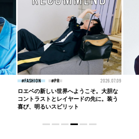
RECOMMEND
2026.07.09
FASHION
2026.07.09
そ。大胆な
【PRADA × NI-KI(ENHYPEN)】時をかけ
先に。装う
る、ニューモード