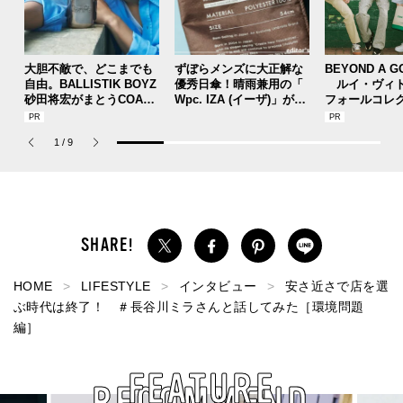
大胆不敵で、どこまでも
ずぼらメンズに大正解な
BEYOND A G
自由。BALLISTIK BOYZ
優秀日傘！晴雨兼用の「
ルイ・ヴィト
砂田将宏がまとうCOACH
Wpc. IZA (イーザ)」があ
フォールコレ
の新作フレグランス「コ
れば猛暑の日差しもゲリ
描くプレッピ
ーチ ピュア プラチナム
ラ豪雨も無問題！[編集者
1
/
9
パルファム」
の愛用私物 #360]
HOME
LIFESTYLE
インタビュー
安さ近さで店を選
ぶ時代は終了！ ＃長谷川ミラさんと話してみた［環境問題
編］
FEATURE