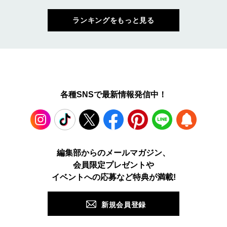
ランキングをもっと見る
各種SNSで最新情報発信中！
Instagram
TikTok
X
Facebook
Pinterest
LINE
WEB
編集部からのメールマガジン、
会員限定プレゼントや
PUSH
イベントへの応募など特典が満載!
新規会員登録