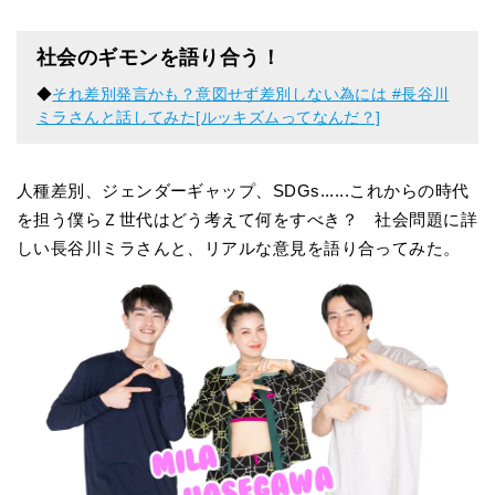
社会のギモンを語り合う！
◆
それ差別発言かも？意図せず差別しない為には #長谷川
ミラさんと話してみた[ルッキズムってなんだ？]
人種差別、ジェンダーギャップ、SDGs......これからの時代
を担う僕らＺ世代はどう考えて何をすべき？ 社会問題に詳
しい長谷川ミラさんと、リアルな意見を語り合ってみた。