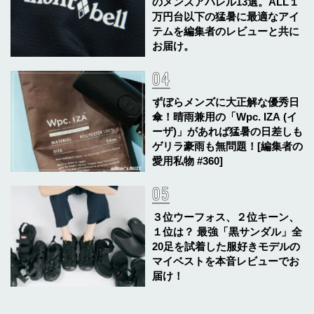
のメンズアパレル13選。ALL１
万円台以下の猛暑に最適なアイ
テムを編集者のレビューと共に
お届け。
ずぼらメンズに大正解な優秀日
傘！晴雨兼用の「Wpc. IZA (イ
ーザ)」があれば猛暑の日差しも
ゲリラ豪雨も無問題！[編集者の
愛用私物 #360]
３位ウーフォス、２位キーン、
１位は？ 最強「黒サンダル」全
20足を試着した服好きモデルの
マイベストを本音レビューでお
届け！