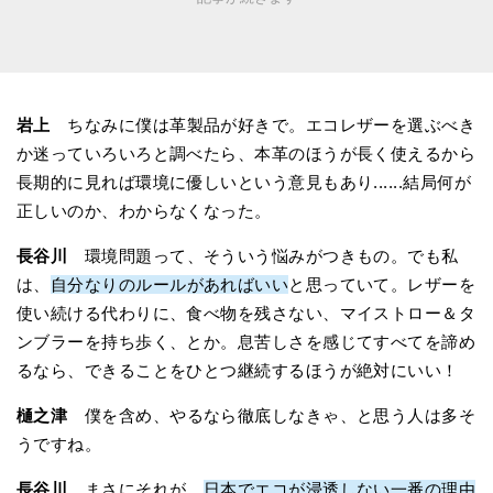
岩上
ちなみに僕は革製品が好きで。エコレザーを選ぶべき
か迷っていろいろと調べたら、本革のほうが長く使えるから
長期的に見れば環境に優しいという意見もあり......結局何が
正しいのか、わからなくなった。
長谷川
環境問題って、そういう悩みがつきもの。でも私
は、
自分なりのルールがあればいい
と思っていて。レザーを
使い続ける代わりに、食べ物を残さない、マイストロー＆タ
ンブラーを持ち歩く、とか。息苦しさを感じてすべてを諦め
るなら、できることをひとつ継続するほうが絶対にいい！
樋之津
僕を含め、やるなら徹底しなきゃ、と思う人は多そ
うですね。
長谷川
まさにそれが、
日本でエコが浸透しない一番の理由