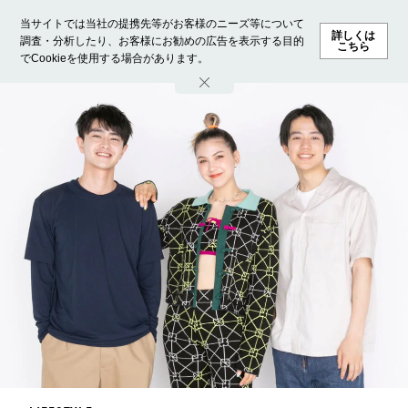
当サイトでは当社の提携先等がお客様のニーズ等について
詳しくは
調査・分析したり、お客様にお勧めの広告を表示する目的
こちら
でCookieを使用する場合があります。
ホーム
モデル募集
ランキング
ファッション
ビューテ